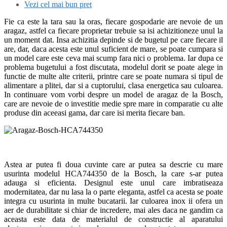
Vezi cel mai bun pret
Fie ca este la tara sau la oras, fiecare gospodarie are nevoie de un
aragaz, astfel ca fiecare proprietar trebuie sa isi achizitioneze unul la
un moment dat. Insa achizitia depinde si de bugetul pe care fiecare il
are, dar, daca acesta este unul suficient de mare, se poate cumpara si
un model care este ceva mai scump fara nici o problema. Iar dupa ce
problema bugetului a fost discutata, modelul dorit se poate alege in
functie de multe alte criterii, printre care se poate numara si tipul de
alimentare a plitei, dar si a cuptorului, clasa energetica sau culoarea.
In continuare vom vorbi despre un model de aragaz de la Bosch,
care are nevoie de o investitie medie spre mare in comparatie cu alte
produse din aceeasi gama, dar care isi merita fiecare ban.
Astea ar putea fi doua cuvinte care ar putea sa descrie cu mare
usurinta modelul HCA744350 de la Bosch, la care s-ar putea
adauga si eficienta. Designul este unul care imbratiseaza
modernitatea, dar nu lasa la o parte eleganta, astfel ca acesta se poate
integra cu usurinta in multe bucatarii. Iar culoarea inox ii ofera un
aer de durabilitate si chiar de incredere, mai ales daca ne gandim ca
aceasta este data de materialul de constructie al aparatului