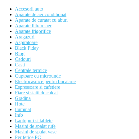
Accesorii auto
Aparate de aer conditionat
Aparate de curatat cu aburi
Aparate filtrare aer
Aparate frigorifice
Aragazuri
Aspiratoare
Black Fiday
Blog
Cadouri
Casti
Centrale termice
Cuptoare cu microunde
Electrocasnice pentru bucatarie
Espressoare si cafetiere
Fiare si statii de calcat
Gradina
Hote
Iluminat
Info
Laptopuri si tablete
Masini de spalat rufe
Masini de spalat vase
Periferice PC