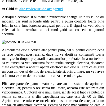
electrocasnic, care este inoxul, asa cum era de asteptat.
⇒
Cititi si:
alte reviewuri de aragazuri
Afisajul electronic si butoanele retractabile adauga un plus la lookul
modern, dar sunt si foarte utile pentru a putea controla foarte bine
felul in care functioneaza aragazul pentru a fi siguri ca veti obtine
cele mai bune rezultate atunci cand gatiti sau coaceti cu ajutorul
acestuia.
Alimentarea este electrica atat pentru plita, cat si pentru cuptor, ceea
ce face perfect acest aragaz daca nu va doriti sa consumati foarte
mult gaz in timpul prepararii mancarurilor preferate. Insa nu trebuie
sa va temeti ca veti consuma foarte multa energie electrica, deoarece
clasa energetica a acestui aparat electrocasnic este A. Fapt ce asigura
un consum destul de mic de electricitate si, prin urmare, nu veti avea
o factura extrem de incarcata din cauza acestui aragaz.
Plita are parte de patru arzatoare, care au un sistem de aprindere
electrica. Iar, pentru o rezistenta mai mare, aceasta este realizata din
vitroceramica. Cuptorul este unul mare, iar de acest fapt va puteti da
seama cu usurinta si din capacitatea sa, care este de 60 de litri.
Aprinderea acestuia este tot electrica, asa cum era de asteptat la un
aragaz cu alimentare electrica. Pentru ca toate mancarurile pe care le