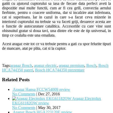
gatiti cu ajutorul cuptorului sa iasa de fiecare data perfect aveti la
dispozitie mai multe functii, cum ar fi cea grill, convectia aerului
fierbinte, pentru o coacere uniforma, dar si incalzire atat inferioara,
cat si superioara. Iar in cazul in care s-a facut ceva mizerie in
interiorul cuptorului nu trebuie sa va faceti griji, deoarece acesta are
o functie de autocuratare catalitica. Accesoriile cu care vine sunt
obisnuitul gratar si doua tavi, una dintre ele este de tip universal, in
timp ce cealalta este una emailata.
Acest aragaz este tot ce va trebuie pentru a gati cu spor felurite tipuri
de mancare, atat pe plita, cat si la cuptor.
Tags:
aragaz Bosch
,
aragaz electric
,
aragaz premium
,
Bosch
,
Bosch
HCA744350 pareri
,
Bosch HCA744350 prezentare
Related Posts
Aragaz Hansa FCCW54009 review
No Comments
|
Dec 27, 2016
Aragaz Electrolux
EKG61182OW review
No Comments
|
May 30, 2017
Aragaz Bosch HGA223120E review