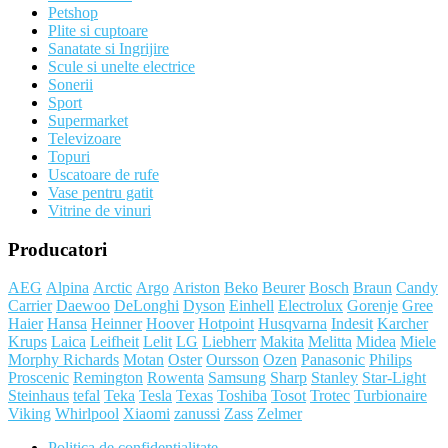
Petshop
Plite si cuptoare
Sanatate si Ingrijire
Scule si unelte electrice
Sonerii
Sport
Supermarket
Televizoare
Topuri
Uscatoare de rufe
Vase pentru gatit
Vitrine de vinuri
Producatori
AEG
Alpina
Arctic
Argo
Ariston
Beko
Beurer
Bosch
Braun
Candy
Carrier
Daewoo
DeLonghi
Dyson
Einhell
Electrolux
Gorenje
Gree
Haier
Hansa
Heinner
Hoover
Hotpoint
Husqvarna
Indesit
Karcher
Krups
Laica
Leifheit
Lelit
LG
Liebherr
Makita
Melitta
Midea
Miele
Morphy Richards
Motan
Oster
Oursson
Ozen
Panasonic
Philips
Proscenic
Remington
Rowenta
Samsung
Sharp
Stanley
Star-Light
Steinhaus
tefal
Teka
Tesla
Texas
Toshiba
Tosot
Trotec
Turbionaire
Viking
Whirlpool
Xiaomi
zanussi
Zass
Zelmer
Politica de confidentialitate