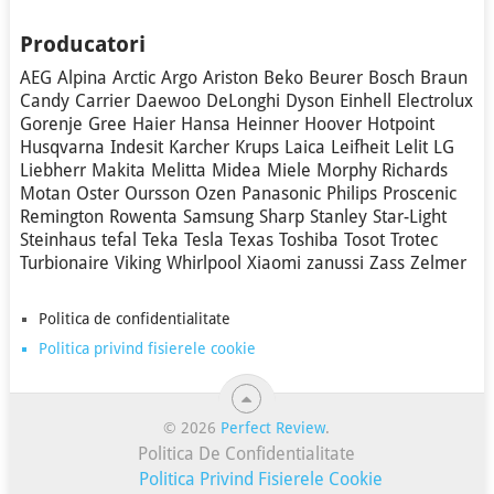
Producatori
AEG
Alpina
Arctic
Argo
Ariston
Beko
Beurer
Bosch
Braun
Candy
Carrier
Daewoo
DeLonghi
Dyson
Einhell
Electrolux
Gorenje
Gree
Haier
Hansa
Heinner
Hoover
Hotpoint
Husqvarna
Indesit
Karcher
Krups
Laica
Leifheit
Lelit
LG
Liebherr
Makita
Melitta
Midea
Miele
Morphy Richards
Motan
Oster
Oursson
Ozen
Panasonic
Philips
Proscenic
Remington
Rowenta
Samsung
Sharp
Stanley
Star-Light
Steinhaus
tefal
Teka
Tesla
Texas
Toshiba
Tosot
Trotec
Turbionaire
Viking
Whirlpool
Xiaomi
zanussi
Zass
Zelmer
Politica de confidentialitate
Politica privind fisierele cookie
© 2026
Perfect Review
.
Politica De Confidentialitate
Politica Privind Fisierele Cookie