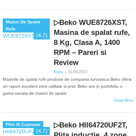
▷Beko WUE8726XST,
Masini De Spalat
Rufe
Masina de spalat rufe,
(4.7)
8 Kg, Clasa A, 1400
RPM – Pareri si
Review
Radu
|
01/05/2023
Masinile de spalat rufe produse de compania turceasca Beko ofera
un raport excelent intre calitate si pret. Beko are in portofoliu o
gama variata de masini de spalat
Read More
▷Beko HII64720UF2T,
Plite Si Cuptoare
(4.7)
Plita inductie, 4 zone,