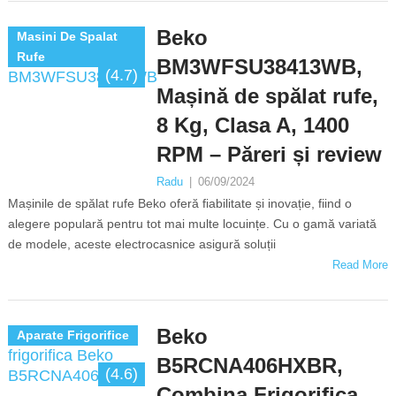
Beko
Masini De Spalat
Rufe
BM3WFSU38413WB,
(4.7)
Mașină de spălat rufe,
8 Kg, Clasa A, 1400
RPM – Păreri și review
Radu
|
06/09/2024
Mașinile de spălat rufe Beko oferă fiabilitate și inovație, fiind o
alegere populară pentru tot mai multe locuințe. Cu o gamă variată
de modele, aceste electrocasnice asigură soluții
Read More
Beko
Aparate Frigorifice
B5RCNA406HXBR,
(4.6)
Combina Frigorifica,