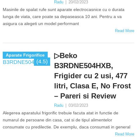
Radu
|
20/02/2023
Masinile de spalat rufe sunt aparate electrocasnice cu o durata
lunga de viata, care poate sa depaseasca 10 ani. Pentru a va
asigura ca alegeti un model performant
Read More
▷Beko
Aparate Frigorifice
(4.5)
B3RDNE504HXB,
Frigider cu 2 usi, 477
litri, Clasa E, No Frost
– Pareri si Review
Radu
|
03/02/2023
Alegerea aparatului frigorific trebuie facuta atat in functie de
numarul de persoane din casa, cat si de tipul alimentelor
consumate cu predilectie. De exemplu, daca consumati in general
Read More