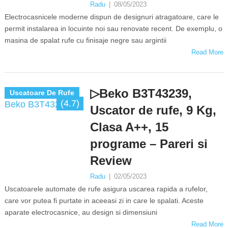
Radu
|
08/05/2023
Electrocasnicele moderne dispun de designuri atragatoare, care le
permit instalarea in locuinte noi sau renovate recent. De exemplu, o
masina de spalat rufe cu finisaje negre sau argintii
Read More
▷Beko B3T43239,
Uscatoare De Rufe
(4.7)
Uscator de rufe, 9 Kg,
Clasa A++, 15
programe – Pareri si
Review
Radu
|
02/05/2023
Uscatoarele automate de rufe asigura uscarea rapida a rufelor,
care vor putea fi purtate in aceeasi zi in care le spalati. Aceste
aparate electrocasnice, au design si dimensiuni
Read More