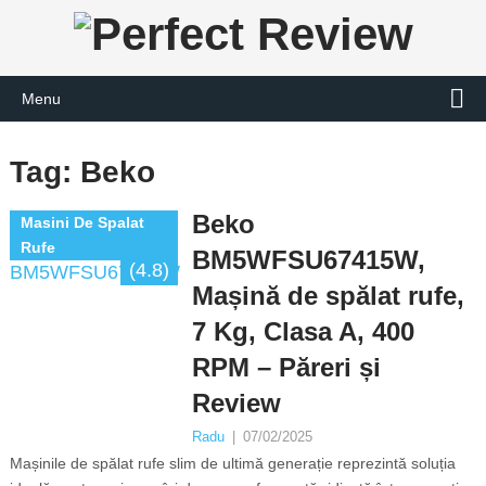
Menu
Tag:
Beko
Beko
Masini De Spalat
Rufe
BM5WFSU67415W,
(4.8)
Mașină de spălat rufe,
7 Kg, Clasa A, 400
RPM – Păreri și
Review
Radu
|
07/02/2025
Mașinile de spălat rufe slim de ultimă generație reprezintă soluția