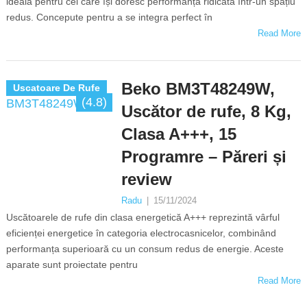
ideală pentru cei care își doresc performanță ridicată într-un spațiu
redus. Concepute pentru a se integra perfect în
Read More
Beko BM3T48249W,
Uscatoare De Rufe
(4.8)
Uscător de rufe, 8 Kg,
Clasa A+++, 15
Programre – Păreri și
review
Radu
|
15/11/2024
Uscătoarele de rufe din clasa energetică A+++ reprezintă vârful
eficienței energetice în categoria electrocasnicelor, combinând
performanța superioară cu un consum redus de energie. Aceste
aparate sunt proiectate pentru
Read More