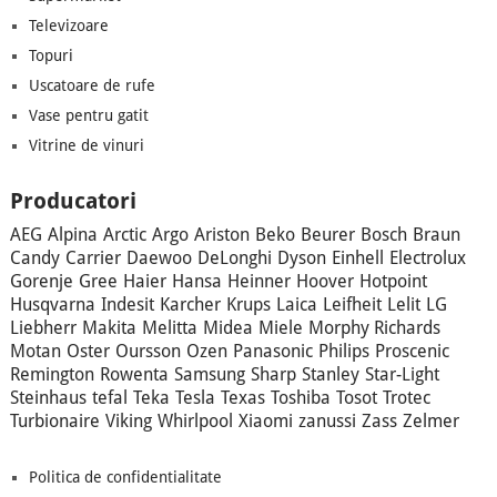
Televizoare
Topuri
Uscatoare de rufe
Vase pentru gatit
Vitrine de vinuri
Producatori
AEG
Alpina
Arctic
Argo
Ariston
Beko
Beurer
Bosch
Braun
Candy
Carrier
Daewoo
DeLonghi
Dyson
Einhell
Electrolux
Gorenje
Gree
Haier
Hansa
Heinner
Hoover
Hotpoint
Husqvarna
Indesit
Karcher
Krups
Laica
Leifheit
Lelit
LG
Liebherr
Makita
Melitta
Midea
Miele
Morphy Richards
Motan
Oster
Oursson
Ozen
Panasonic
Philips
Proscenic
Remington
Rowenta
Samsung
Sharp
Stanley
Star-Light
Steinhaus
tefal
Teka
Tesla
Texas
Toshiba
Tosot
Trotec
Turbionaire
Viking
Whirlpool
Xiaomi
zanussi
Zass
Zelmer
Politica de confidentialitate