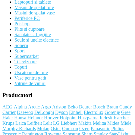
Laptopuri si tablete
Masini de spalat rufe
Masini de spalat vase
Periferice PC
Petshop
Plite si cuptoare
Sanatate si Ingrijire
Scule si unelte electrice
Sonerii
Sport
Supermarket
Televizoare
Topuri
Uscatoare de rufe
Vase pentru gatit
Vitrine de vinuri
Producatori
AEG
Alpina
Arctic
Argo
Ariston
Beko
Beurer
Bosch
Braun
Candy
Carrier
Daewoo
DeLonghi
Dyson
Einhell
Electrolux
Gorenje
Gree
Haier
Hansa
Heinner
Hoover
Hotpoint
Husqvarna
Indesit
Karcher
Krups
Laica
Leifheit
Lelit
LG
Liebherr
Makita
Melitta
Midea
Miele
Morphy Richards
Motan
Oster
Oursson
Ozen
Panasonic
Philips
Proscenic
Remington
Rowenta
Samsung
Sharp
Stanley
Star-Light