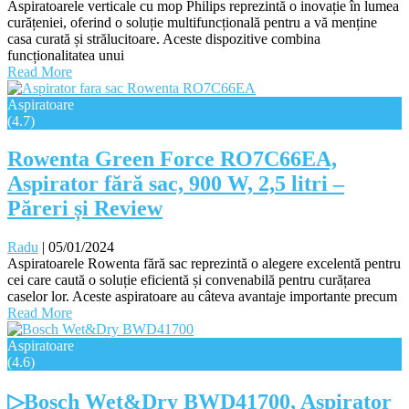
Aspiratoarele verticale cu mop Philips reprezintă o inovație în lumea
curățeniei, oferind o soluție multifuncțională pentru a vă menține
casa curată și strălucitoare. Aceste dispozitive combina
funcționalitatea unui
Read More
Aspiratoare
(4.7)
Rowenta Green Force RO7C66EA,
Aspirator fără sac, 900 W, 2,5 litri –
Păreri și Review
Radu
|
05/01/2024
Aspiratoarele Rowenta fără sac reprezintă o alegere excelentă pentru
cei care caută o soluție eficientă și convenabilă pentru curățarea
caselor lor. Aceste aspiratoare au câteva avantaje importante precum
Read More
Aspiratoare
(4.6)
▷Bosch Wet&Dry BWD41700, Aspirator