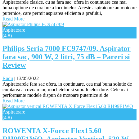
Aspiratoarele clasice, cu sa fara sac, ofera in continuare cea mai
buna optiune de curatare a locuintelor. Aceste aspiratoare au motoare
puternice, care permit aspirarea eficienta a prafului,
Read More
Aspiratoare
(4.8)
Philips Seria 7000 FC9747/09, Aspirator
fara sac, 900 W, 2 litri, 75 dB – Pareri si
Review
Radu
|
13/05/2022
Aspiratoarele fara sac ofera, in continuare, cea mai buna solutie de
curatarea a covoarelor, mochetelor si suprafetelor dure. Cele mai
performante modele dispun de motoare puternice si de
Read More
Aspiratoare
(4.8)
ROWENTA X-Force Flex15.60