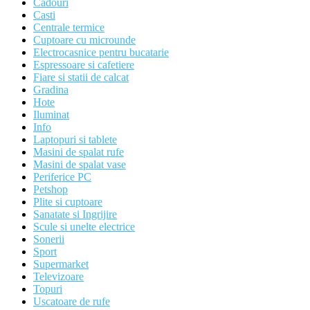
Cadouri
Casti
Centrale termice
Cuptoare cu microunde
Electrocasnice pentru bucatarie
Espressoare si cafetiere
Fiare si statii de calcat
Gradina
Hote
Iluminat
Info
Laptopuri si tablete
Masini de spalat rufe
Masini de spalat vase
Periferice PC
Petshop
Plite si cuptoare
Sanatate si Ingrijire
Scule si unelte electrice
Sonerii
Sport
Supermarket
Televizoare
Topuri
Uscatoare de rufe