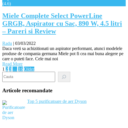
(4.6)
Miele Complete Select PowerLine
GRGR, Aspirator cu Sac, 890 W, 4.5 litri
– Pareri si Review
Radu
|
03/03/2022
Daca vreti sa achizitionati un aspirator performant, atunci modelele
produse de compania germana Miele pot fi cea mai buna alegere pe
care o puteti face. Cele mai noi
Read More
Posts
1
2
3
…
16
Older
Search
pagination
Articole recomandate
Top 5 purificatoare de aer Dyson