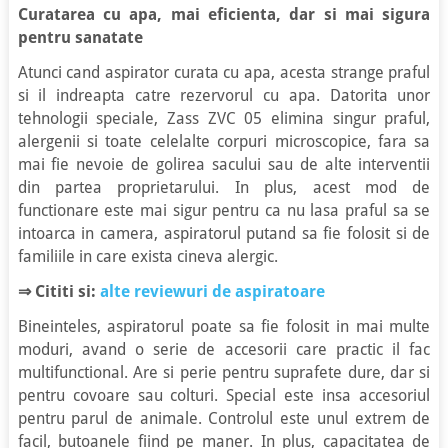
Curatarea cu apa, mai eficienta, dar si mai sigura
pentru sanatate
Atunci cand aspirator curata cu apa, acesta strange praful
si il indreapta catre rezervorul cu apa. Datorita unor
tehnologii speciale, Zass ZVC 05 elimina singur praful,
alergenii si toate celelalte corpuri microscopice, fara sa
mai fie nevoie de golirea sacului sau de alte interventii
din partea proprietarului. In plus, acest mod de
functionare este mai sigur pentru ca nu lasa praful sa se
intoarca in camera, aspiratorul putand sa fie folosit si de
familiile in care exista cineva alergic.
⇒
Cititi si:
alte reviewuri de aspiratoare
Bineinteles, aspiratorul poate sa fie folosit in mai multe
moduri, avand o serie de accesorii care practic il fac
multifunctional. Are si perie pentru suprafete dure, dar si
pentru covoare sau colturi. Special este insa accesoriul
pentru parul de animale. Controlul este unul extrem de
facil, butoanele fiind pe maner. In plus, capacitatea de