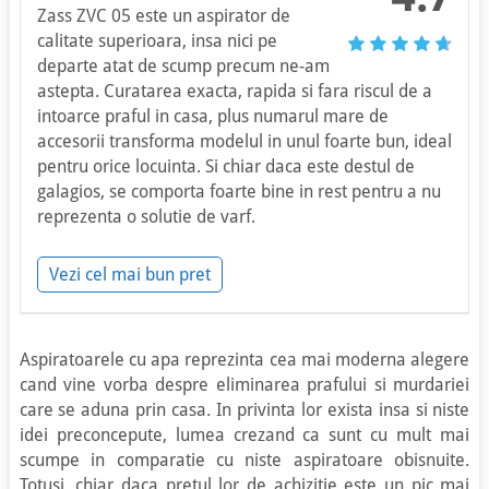
Zass ZVC 05 este un aspirator de
calitate superioara, insa nici pe
departe atat de scump precum ne-am
astepta. Curatarea exacta, rapida si fara riscul de a
intoarce praful in casa, plus numarul mare de
accesorii transforma modelul in unul foarte bun, ideal
pentru orice locuinta. Si chiar daca este destul de
galagios, se comporta foarte bine in rest pentru a nu
reprezenta o solutie de varf.
Vezi cel mai bun pret
Aspiratoarele cu apa reprezinta cea mai moderna alegere
cand vine vorba despre eliminarea prafului si murdariei
care se aduna prin casa. In privinta lor exista insa si niste
idei preconcepute, lumea crezand ca sunt cu mult mai
scumpe in comparatie cu niste aspiratoare obisnuite.
Totusi, chiar daca pretul lor de achizitie este un pic mai