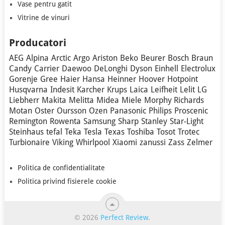
Vase pentru gatit
Vitrine de vinuri
Producatori
AEG
Alpina
Arctic
Argo
Ariston
Beko
Beurer
Bosch
Braun
Candy
Carrier
Daewoo
DeLonghi
Dyson
Einhell
Electrolux
Gorenje
Gree
Haier
Hansa
Heinner
Hoover
Hotpoint
Husqvarna
Indesit
Karcher
Krups
Laica
Leifheit
Lelit
LG
Liebherr
Makita
Melitta
Midea
Miele
Morphy Richards
Motan
Oster
Oursson
Ozen
Panasonic
Philips
Proscenic
Remington
Rowenta
Samsung
Sharp
Stanley
Star-Light
Steinhaus
tefal
Teka
Tesla
Texas
Toshiba
Tosot
Trotec
Turbionaire
Viking
Whirlpool
Xiaomi
zanussi
Zass
Zelmer
Politica de confidentialitate
Politica privind fisierele cookie
© 2026
Perfect Review
.