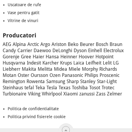
Uscatoare de rufe
Vase pentru gatit
Vitrine de vinuri
Producatori
AEG
Alpina
Arctic
Argo
Ariston
Beko
Beurer
Bosch
Braun
Candy
Carrier
Daewoo
DeLonghi
Dyson
Einhell
Electrolux
Gorenje
Gree
Haier
Hansa
Heinner
Hoover
Hotpoint
Husqvarna
Indesit
Karcher
Krups
Laica
Leifheit
Lelit
LG
Liebherr
Makita
Melitta
Midea
Miele
Morphy Richards
Motan
Oster
Oursson
Ozen
Panasonic
Philips
Proscenic
Remington
Rowenta
Samsung
Sharp
Stanley
Star-Light
Steinhaus
tefal
Teka
Tesla
Texas
Toshiba
Tosot
Trotec
Turbionaire
Viking
Whirlpool
Xiaomi
zanussi
Zass
Zelmer
Politica de confidentialitate
Politica privind fisierele cookie