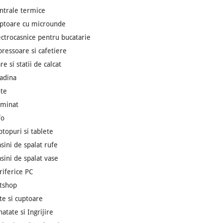
ntrale termice
ptoare cu microunde
ectrocasnice pentru bucatarie
pressoare si cafetiere
re si statii de calcat
adina
te
uminat
fo
ptopuri si tablete
sini de spalat rufe
sini de spalat vase
riferice PC
tshop
ite si cuptoare
natate si Ingrijire