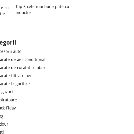
Top 5 cele mai bune plite cu
inductie
egorii
cesorii auto
arate de aer conditionat
arate de curatat cu aburi
arate filtrare aer
arate frigorifice
agazuri
piratoare
ack Fiday
og
douri
sti