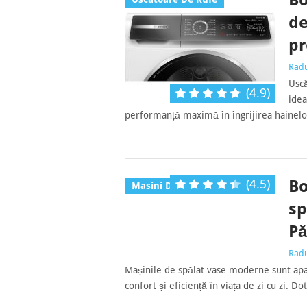
Bo
de
pr
Rad
Usc
(4.9)
idea
performanță maximă în îngrijirea hainelo
(4.5)
Bo
Masini De Spalat Vase
sp
Pă
Rad
Mașinile de spălat vase moderne sunt apar
confort și eficiență în viața de zi cu zi. D