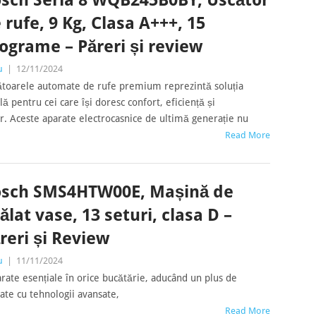
sch Seria 8 WQB245B0BY, Uscător
 rufe, 9 Kg, Clasa A+++, 15
ograme – Păreri și review
u
|
12/11/2024
ătoarele automate de rufe premium reprezintă soluția
lă pentru cei care își doresc confort, eficiență și
r. Aceste aparate electrocasnice de ultimă generație nu
Read More
sch SMS4HTW00E, Mașină de
ălat vase, 13 seturi, clasa D –
reri și Review
u
|
11/11/2024
ate esențiale în orice bucătărie, aducând un plus de
otate cu tehnologii avansate,
Read More