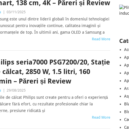
art, 138 cm, 4K – Păreri și Review
u
|
03/11/2025
ung este unul dintre liderii globali în domeniul tehnologiei
cunoscut pentru inovațiile continue, calitatea imaginii și
ormanțele de top. În ultimii ani, gama OLED a Samsung a
Read More
Cat
Ac
Ap
ilips seria7000 PSG7200/20, Stație
Ap
 călcat, 2850 W, 1.5 litri, 160
Ap
min – Păreri și Review
Ap
Ar
u
|
29/08/2025
As
iile de călcat Philips sunt create pentru a oferi o experiență
Bl
ălcare fără efort, cu rezultate profesionale chiar la
ne, presiune ridicată și
Bl
Read More
Ca
Ca