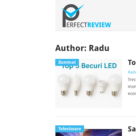
Author:
Radu
To
Iluminat
Rad
Trec
mome
econ
Sa
Televizoare