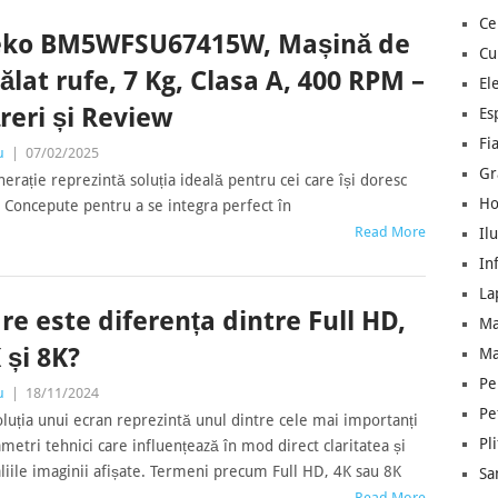
Ce
eko BM5WFSU67415W, Mașină de
Cu
ălat rufe, 7 Kg, Clasa A, 400 RPM –
El
reri și Review
Es
Fia
u
|
07/02/2025
Gr
erație reprezintă soluția ideală pentru cei care își doresc
Ho
. Concepute pentru a se integra perfect în
Read More
Il
In
La
re este diferența dintre Full HD,
Ma
 și 8K?
Ma
Pe
u
|
18/11/2024
Pe
luția unui ecran reprezintă unul dintre cele mai importanți
Pl
metri tehnici care influențează în mod direct claritatea și
liile imaginii afișate. Termeni precum Full HD, 4K sau 8K
Sa
Read More