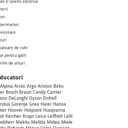
ule si unelte electrice
nerii
ort
permarket
levizoare
puri
catoare de rufe
se pentru gatit
trine de vinuri
ducatori
Alpina
Arctic
Argo
Ariston
Beko
er
Bosch
Braun
Candy
Carrier
woo
DeLonghi
Dyson
Einhell
trolux
Gorenje
Gree
Haier
Hansa
ner
Hoover
Hotpoint
Husqvarna
sit
Karcher
Krups
Laica
Leifheit
Lelit
iebherr
Makita
Melitta
Midea
Miele