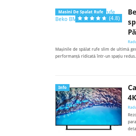
B
Masini De Spalat Rufe
(4.8)
sp
Pă
Rad
Mașinile de spălat rufe slim de ultimă gen
performanță ridicată într-un spațiu redus
Ca
Info
4K
Rad
Rezo
para
deta