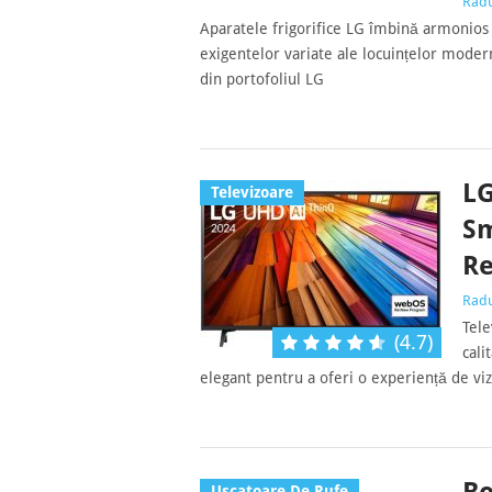
Rad
Aparatele frigorifice LG îmbină armonios t
exigentelor variate ale locuințelor moder
din portofoliul LG
LG
Televizoare
Sm
R
Rad
Tele
(4.7)
cali
elegant pentru a oferi o experiență de viz
Uscatoare De Rufe