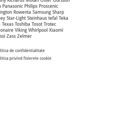
hy Richards
Motan
Oster
Oursson
n
Panasonic
Philips
Proscenic
ngton
Rowenta
Samsung
Sharp
ley
Star-Light
Steinhaus
tefal
Teka
a
Texas
Toshiba
Tosot
Trotec
ionaire
Viking
Whirlpool
Xiaomi
ssi
Zass
Zelmer
litica de confidentialitate
litica privind fisierele cookie