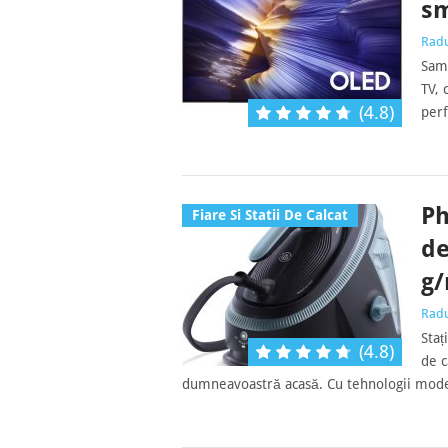
sm
Rad
Sams
TV, 
(4.8)
perf
Ph
Fiare Si Statii De Calcat
de
g/
Rad
Staț
(4.8)
de c
dumneavoastră acasă. Cu tehnologii moder