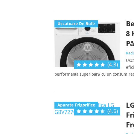
Be
Uscatoare De Rufe
8 
Pă
Rad
Uscă
(4.8)
efic
performanța superioară cu un consum red
L
Aparate Frigorifice
(4.6)
Fr
Fr