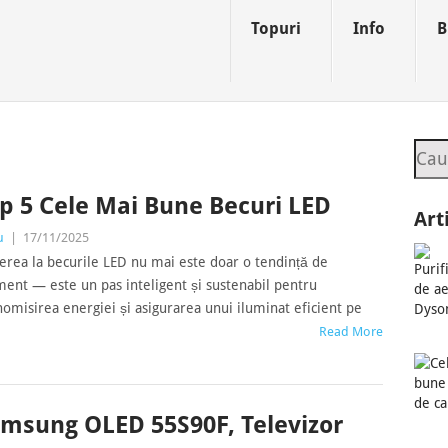
Topuri
Info
B
Sea
p 5 Cele Mai Bune Becuri LED
Art
u
|
17/11/2025
erea la becurile LED nu mai este doar o tendință de
nt — este un pas inteligent și sustenabil pentru
omisirea energiei și asigurarea unui iluminat eficient pe
Read More
msung OLED 55S90F, Televizor