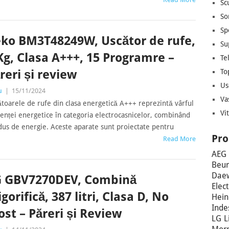
Sc
So
Sp
ko BM3T48249W, Uscător de rufe,
Su
Kg, Clasa A+++, 15 Programre –
Te
To
reri și review
Us
u
|
15/11/2024
Va
toarele de rufe din clasa energetică A+++ reprezintă vârful
Vi
ienței energetice în categoria electrocasnicelor, combinând
us de energie. Aceste aparate sunt proiectate pentru
Pro
Read More
AEG
Beur
Dae
G GBV7270DEV, Combină
Elec
igorifică, 387 litri, Clasa D, No
Hein
Inde
ost – Păreri și Review
LG
L