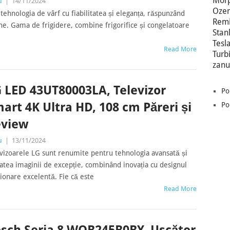
Morp
u
|
14/11/2024
Oze
ehnologia de vârf cu fiabilitatea și eleganța, răspunzând
Remi
ne. Gama de frigidere, combine frigorifice și congelatoare
Stan
Tesl
Read More
Turb
zanu
 LED 43UT80003LA, Televizor
Po
art 4K Ultra HD, 108 cm Păreri și
Po
eview
u
|
13/11/2024
vizoarele LG sunt renumite pentru tehnologia avansată și
tatea imaginii de excepție, combinând inovația cu designul
ionare excelentă. Fie că este
Read More