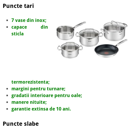
Puncte tari
7 vase din inox;
capace din
sticla
termorezistenta;
margini pentru turnare;
gradatii interioare pentru oale;
manere nituite;
garantie extinsa de 10 ani.
Puncte slabe