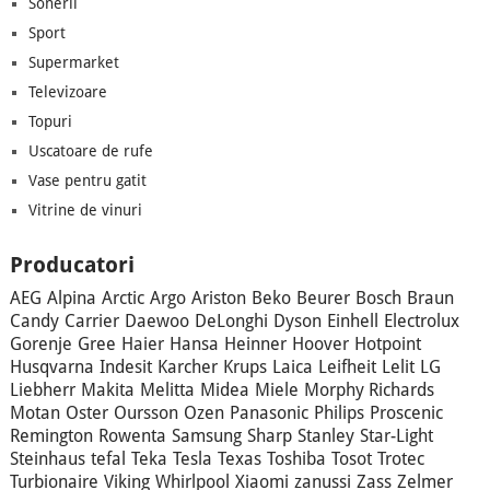
Sonerii
Sport
Supermarket
Televizoare
Topuri
Uscatoare de rufe
Vase pentru gatit
Vitrine de vinuri
Producatori
AEG
Alpina
Arctic
Argo
Ariston
Beko
Beurer
Bosch
Braun
Candy
Carrier
Daewoo
DeLonghi
Dyson
Einhell
Electrolux
Gorenje
Gree
Haier
Hansa
Heinner
Hoover
Hotpoint
Husqvarna
Indesit
Karcher
Krups
Laica
Leifheit
Lelit
LG
Liebherr
Makita
Melitta
Midea
Miele
Morphy Richards
Motan
Oster
Oursson
Ozen
Panasonic
Philips
Proscenic
Remington
Rowenta
Samsung
Sharp
Stanley
Star-Light
Steinhaus
tefal
Teka
Tesla
Texas
Toshiba
Tosot
Trotec
Turbionaire
Viking
Whirlpool
Xiaomi
zanussi
Zass
Zelmer