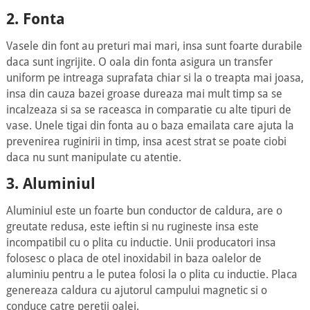
2. Fonta
Vasele din font au preturi mai mari, insa sunt foarte durabile
daca sunt ingrijite. O oala din fonta asigura un transfer
uniform pe intreaga suprafata chiar si la o treapta mai joasa,
insa din cauza bazei groase dureaza mai mult timp sa se
incalzeaza si sa se raceasca in comparatie cu alte tipuri de
vase. Unele tigai din fonta au o baza emailata care ajuta la
prevenirea ruginirii in timp, insa acest strat se poate ciobi
daca nu sunt manipulate cu atentie.
3. Aluminiul
Aluminiul este un foarte bun conductor de caldura, are o
greutate redusa, este ieftin si nu rugineste insa este
incompatibil cu o plita cu inductie. Unii producatori insa
folosesc o placa de otel inoxidabil in baza oalelor de
aluminiu pentru a le putea folosi la o plita cu inductie. Placa
genereaza caldura cu ajutorul campului magnetic si o
conduce catre peretii oalei.