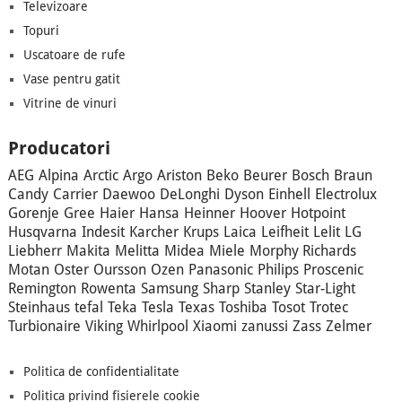
Televizoare
Topuri
Uscatoare de rufe
Vase pentru gatit
Vitrine de vinuri
Producatori
AEG
Alpina
Arctic
Argo
Ariston
Beko
Beurer
Bosch
Braun
Candy
Carrier
Daewoo
DeLonghi
Dyson
Einhell
Electrolux
Gorenje
Gree
Haier
Hansa
Heinner
Hoover
Hotpoint
Husqvarna
Indesit
Karcher
Krups
Laica
Leifheit
Lelit
LG
Liebherr
Makita
Melitta
Midea
Miele
Morphy Richards
Motan
Oster
Oursson
Ozen
Panasonic
Philips
Proscenic
Remington
Rowenta
Samsung
Sharp
Stanley
Star-Light
Steinhaus
tefal
Teka
Tesla
Texas
Toshiba
Tosot
Trotec
Turbionaire
Viking
Whirlpool
Xiaomi
zanussi
Zass
Zelmer
Politica de confidentialitate
Politica privind fisierele cookie