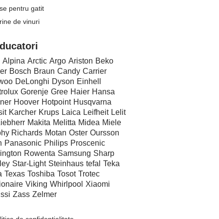
se pentru gatit
trine de vinuri
ducatori
Alpina
Arctic
Argo
Ariston
Beko
er
Bosch
Braun
Candy
Carrier
woo
DeLonghi
Dyson
Einhell
trolux
Gorenje
Gree
Haier
Hansa
ner
Hoover
Hotpoint
Husqvarna
it
Karcher
Krups
Laica
Leifheit
Lelit
iebherr
Makita
Melitta
Midea
Miele
hy Richards
Motan
Oster
Oursson
n
Panasonic
Philips
Proscenic
ington
Rowenta
Samsung
Sharp
ley
Star-Light
Steinhaus
tefal
Teka
a
Texas
Toshiba
Tosot
Trotec
ionaire
Viking
Whirlpool
Xiaomi
ssi
Zass
Zelmer
litica de confidentialitate