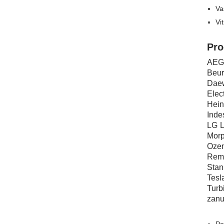
Va
Vi
Pro
AEG
Beur
Dae
Elec
Hein
Indes
LG
L
Morp
Oze
Rem
Stan
Tesl
Turb
zanu
Po