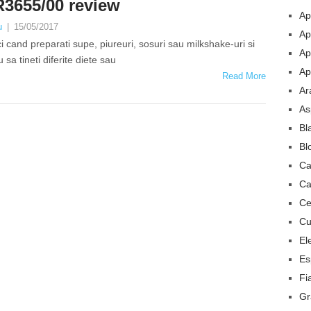
3655/00 review
Ap
u
|
15/05/2017
Ap
 cand preparati supe, piureuri, sosuri sau milkshake-uri si
Ap
a tineti diferite diete sau
Ap
Read More
Ar
As
Bl
Bl
Ca
Ca
Ce
Cu
El
Es
Fia
Gr