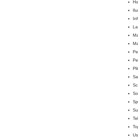
Ho
Il
In
La
Ma
Ma
Pe
Pe
Pl
Sa
Sc
So
Sp
Su
Te
To
Us