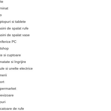
te
uminat
fo
ptopuri si tablete
sini de spalat rufe
sini de spalat vase
riferice PC
tshop
ite si cuptoare
natate si Ingrijire
ule si unelte electrice
nerii
ort
permarket
levizoare
puri
catoare de rufe