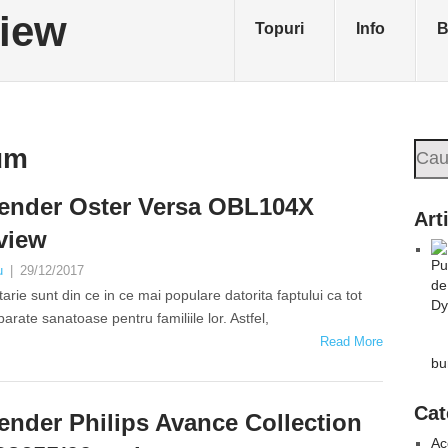
Topuri
Info
B
Sea
um
ender Oster Versa OBL104X
Art
view
u
|
29/12/2017
rie sunt din ce in ce mai populare datorita faptului ca tot
ate sanatoase pentru familiile lor. Astfel,
Read More
bu
Cat
ender Philips Avance Collection
Ac