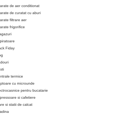
arate de aer conditionat
arate de curatat cu aburi
arate filtrare aer
arate frigorifice
agazuri
piratoare
ack Fiday
og
douri
sti
ntrale termice
ptoare cu microunde
ectrocasnice pentru bucatarie
pressoare si cafetiere
re si statii de calcat
adina