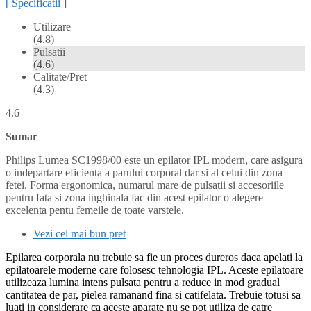
[ Specificatii ]
Utilizare
(4.8)
Pulsatii
(4.6)
Calitate/Pret
(4.3)
4.6
Sumar
Philips Lumea SC1998/00 este un epilator IPL modern, care asigura
o indepartare eficienta a parului corporal dar si al celui din zona
fetei. Forma ergonomica, numarul mare de pulsatii si accesoriile
pentru fata si zona inghinala fac din acest epilator o alegere
excelenta pentu femeile de toate varstele.
Vezi cel mai bun pret
Epilarea corporala nu trebuie sa fie un proces dureros daca apelati la
epilatoarele moderne care folosesc tehnologia IPL. Aceste epilatoare
utilizeaza lumina intens pulsata pentru a reduce in mod gradual
cantitatea de par, pielea ramanand fina si catifelata. Trebuie totusi sa
luati in considerare ca aceste aparate nu se pot utiliza de catre