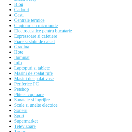
Blog
Cadouri
Casti
Centrale termice
Cuptoare cu microunde
Electrocasnice pentru bucatarie
Espressoare si cafetiere
Fiare si statii de calcat
Gradina
Hote
Iluminat
Info
Laptopuri si tablete
Masini de spalat rufe
Masini de spalat vase
Periferice PC
Petshop
Plite si cuptoare
Sanatate si Ingrijire
Scule si unelte electrice
Sonerii
Sport
Supermarket
Televizoare
Topuri