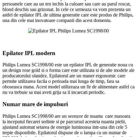
persoanele care au un ten inchis la culoare sau care au parul roscat,
blond deschis sau grizonat. In cele ce urmeaza va vom prezenta un
astfel de epilator IPL de ultima generatie care este produs de Philips,
una din cele mai inovatoare companii din acest domeniu.
Epilator IPL modern
Philips Lumea SC1998/00 este un epilator IPL de generatie noua cu
un design rose gold si o forma care este utilizata si de alte modele ale
producatorului olandez. Epilatorul are un maner ergonomic care
permite utilizarea facila o perioada mai lunga de timp, fara sa
oboseasca mana. Acest model utilizeaza un fir de alimentare astfel ca
nu va trebuie sa mai aveti grija sa il incarcati periodic.
Numar mare de impulsuri
Philips Lumea SC1998/00 are un seonzor de nuanta care masoara
la inceputul fiecarei sedinte si pe parcursul acesteia nuanta pielii,
ajustand automat setarea de energie luminoasa intr-una din cele 5
trepte disponibile. Epilatorul dispune de o lampa cu un numar de