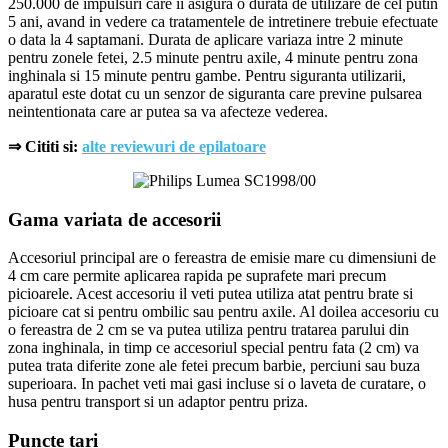
250.000 de impulsuri care ii asigura o durata de utilizare de cel putin
5 ani, avand in vedere ca tratamentele de intretinere trebuie efectuate
o data la 4 saptamani. Durata de aplicare variaza intre 2 minute
pentru zonele fetei, 2.5 minute pentru axile, 4 minute pentru zona
inghinala si 15 minute pentru gambe. Pentru siguranta utilizarii,
aparatul este dotat cu un senzor de siguranta care previne pulsarea
neintentionata care ar putea sa va afecteze vederea.
⇒
Cititi si:
alte reviewuri de epilatoare
Gama variata de accesorii
Accesoriul principal are o fereastra de emisie mare cu dimensiuni de
4 cm care permite aplicarea rapida pe suprafete mari precum
picioarele. Acest accesoriu il veti putea utiliza atat pentru brate si
picioare cat si pentru ombilic sau pentru axile. Al doilea accesoriu cu
o fereastra de 2 cm se va putea utiliza pentru tratarea parului din
zona inghinala, in timp ce accesoriul special pentru fata (2 cm) va
putea trata diferite zone ale fetei precum barbie, perciuni sau buza
superioara. In pachet veti mai gasi incluse si o laveta de curatare, o
husa pentru transport si un adaptor pentru priza.
Puncte tari