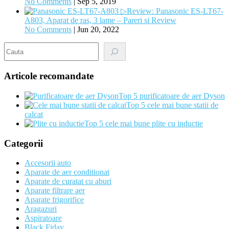
No Comments
|
Sep 5, 2019
▷Review: Panasonic ES-LT67-
A803, Aparat de ras, 3 lame – Pareri si Review
No Comments
|
Jun 20, 2022
Search
Articole recomandate
Top 5 purificatoare de aer Dyson
Top 5 cele mai bune statii de
calcat
Top 5 cele mai bune plite cu inductie
Categorii
Accesorii auto
Aparate de aer conditionat
Aparate de curatat cu aburi
Aparate filtrare aer
Aparate frigorifice
Aragazuri
Aspiratoare
Black Fiday