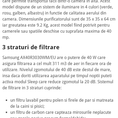
care permite transportul facil dintr-o camera in alta. Acest
model dispune de un sistem de iluminare in 4 culori (verde,
rosu, galben, albastru) in functie de calitatea aerului din
camera. Dimensiunile purificatorului sunt de 35 x 35 x 64 cm
iar greutatea este 9.2 Kg, acest model fiind potrivit pentru
camerele sau spatiile deschise cu suprafata maxima de 40
mp.
3 straturi de filtrare
Samsung AX40R3030WM/EU are o putere de 40 W care
asigura filtrarea a cel mult 311 m3 de aer in fiecare ora de
utilizare. Nivelul zgomotului de 40 dB este destul de mare,
insa daca doriti utilizarea aparatului pe timpul noptii puteti
activa modul Sleep care reduce zgomotul la 20 dB. Sistemul
de filtrare in 3 straturi cuprinde:
un filtru lavabil pentru polen si firele de par si matreata
de la caini si pisici;
un filtru de carbon care capteaza mirosurile neplacute