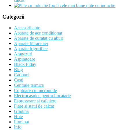
calcat
Top 5 cele mai bune plite cu inductie
Categorii
Accesorii auto
Aparate de aer conditionat
Aparate de curatat cu aburi
Aparate filtrare aer
Aparate frigorifice
Aragazuri
Aspiratoare
Black Fiday
Blog
Cadouri
Casti
Centrale termice
Cuptoare cu microunde
Electrocasnice pentru bucatarie
Espressoare si cafetiere
Fiare si statii de calcat
Gradina
Hote
Iluminat
Info