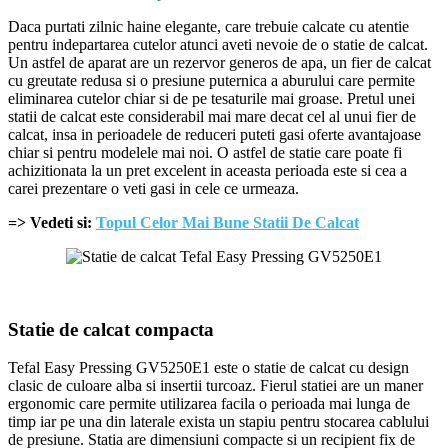
Daca purtati zilnic haine elegante, care trebuie calcate cu atentie
pentru indepartarea cutelor atunci aveti nevoie de o statie de calcat.
Un astfel de aparat are un rezervor generos de apa, un fier de calcat
cu greutate redusa si o presiune puternica a aburului care permite
eliminarea cutelor chiar si de pe tesaturile mai groase. Pretul unei
statii de calcat este considerabil mai mare decat cel al unui fier de
calcat, insa in perioadele de reduceri puteti gasi oferte avantajoase
chiar si pentru modelele mai noi. O astfel de statie care poate fi
achizitionata la un pret excelent in aceasta perioada este si cea a
carei prezentare o veti gasi in cele ce urmeaza.
=> Vedeti si:
Topul Celor Mai Bune Statii De Calcat
Statie de calcat compacta
Tefal Easy Pressing GV5250E1 este o statie de calcat cu design
clasic de culoare alba si insertii turcoaz. Fierul statiei are un maner
ergonomic care permite utilizarea facila o perioada mai lunga de
timp iar pe una din laterale exista un stapiu pentru stocarea cablului
de presiune. Statia are dimensiuni compacte si un recipient fix de