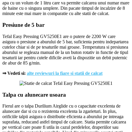
apa cu un volum de 1 litru care va permite calcarea unui numar mare
de haine cu o singura umplere. Din pacate timpul de incalzire de 8
minute este mai mare in comparatie cu alte statii de calcat.
Presiune de 5 bar
Tefal Easy Pressing GV5250E1 are o putere de 2200 W care
asigura o presiune a aburului de 5 bar, suficienta pentru indepartarea
cutelor chiar si de pe tesaturile mai groase. Temperatura si presiunea
aburului se regleaza manual de la un buton rotativ in functie de tipul
tesaturii iar pentru cutele dificile aveti la dispozitie un debit puternic
de abur de 85 g/min.
⇒ Vedeti si:
alte reviewuri la fiare si statii de calcat
Talpa cu alunecare usoara
Fierul are o talpa Durilium Airglide cu o capacitate excelenta de
alunecare dar si cu o rezistenta excelenta la zgarieturi. In plus,
orificiile talpii asigura o distributie eficienta a aburului pe intreaga
suprafata, reducand astfel timpul de calcare. Statia permite calcarea
pe vertical care poate fi utila in cazul perdelelor, draperiilor sau