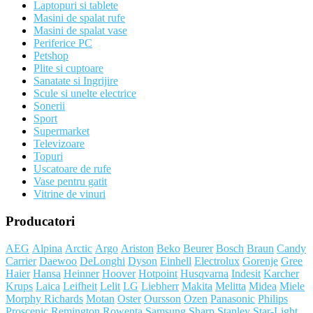
Laptopuri si tablete
Masini de spalat rufe
Masini de spalat vase
Periferice PC
Petshop
Plite si cuptoare
Sanatate si Ingrijire
Scule si unelte electrice
Sonerii
Sport
Supermarket
Televizoare
Topuri
Uscatoare de rufe
Vase pentru gatit
Vitrine de vinuri
Producatori
AEG
Alpina
Arctic
Argo
Ariston
Beko
Beurer
Bosch
Braun
Candy
Carrier
Daewoo
DeLonghi
Dyson
Einhell
Electrolux
Gorenje
Gree
Haier
Hansa
Heinner
Hoover
Hotpoint
Husqvarna
Indesit
Karcher
Krups
Laica
Leifheit
Lelit
LG
Liebherr
Makita
Melitta
Midea
Miele
Morphy Richards
Motan
Oster
Oursson
Ozen
Panasonic
Philips
Proscenic
Remington
Rowenta
Samsung
Sharp
Stanley
Star-Light