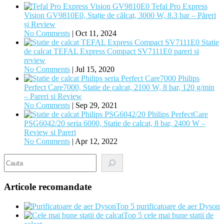
Tefal Pro Express
Vision GV9810E0, Stație de călcat, 3000 W, 8.3 bar – Păreri
și Review
No Comments
|
Oct 11, 2024
Statie
de calcat TEFAL Express Compact SV7111E0 pareri si
review
No Comments
|
Jul 15, 2020
Philips
Perfect Care7000, Statie de calcat, 2100 W, 8 bar, 120 g/min
– Pareri si Review
No Comments
|
Sep 29, 2021
Philips PerfectCare
PSG6042/20 seria 6000, Statie de calcat, 8 bar, 2400 W –
Review si Pareri
No Comments
|
Apr 12, 2022
Search
Articole recomandate
Top 5 purificatoare de aer Dyson
Top 5 cele mai bune statii de