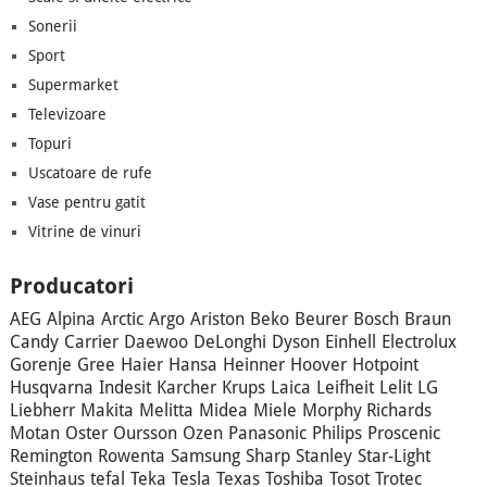
Sonerii
Sport
Supermarket
Televizoare
Topuri
Uscatoare de rufe
Vase pentru gatit
Vitrine de vinuri
Producatori
AEG
Alpina
Arctic
Argo
Ariston
Beko
Beurer
Bosch
Braun
Candy
Carrier
Daewoo
DeLonghi
Dyson
Einhell
Electrolux
Gorenje
Gree
Haier
Hansa
Heinner
Hoover
Hotpoint
Husqvarna
Indesit
Karcher
Krups
Laica
Leifheit
Lelit
LG
Liebherr
Makita
Melitta
Midea
Miele
Morphy Richards
Motan
Oster
Oursson
Ozen
Panasonic
Philips
Proscenic
Remington
Rowenta
Samsung
Sharp
Stanley
Star-Light
Steinhaus
tefal
Teka
Tesla
Texas
Toshiba
Tosot
Trotec