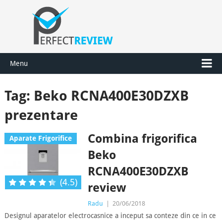
Menu
Tag:
Beko RCNA400E30DZXB
prezentare
Combina frigorifica
Aparate Frigorifice
Beko
RCNA400E30DZXB
(4.5)
review
Radu
|
20/06/2018
Designul aparatelor electrocasnice a inceput sa conteze din ce in ce