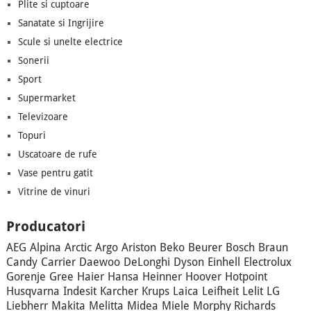
Plite si cuptoare
Sanatate si Ingrijire
Scule si unelte electrice
Sonerii
Sport
Supermarket
Televizoare
Topuri
Uscatoare de rufe
Vase pentru gatit
Vitrine de vinuri
Producatori
AEG
Alpina
Arctic
Argo
Ariston
Beko
Beurer
Bosch
Braun
Candy
Carrier
Daewoo
DeLonghi
Dyson
Einhell
Electrolux
Gorenje
Gree
Haier
Hansa
Heinner
Hoover
Hotpoint
Husqvarna
Indesit
Karcher
Krups
Laica
Leifheit
Lelit
LG
Liebherr
Makita
Melitta
Midea
Miele
Morphy Richards