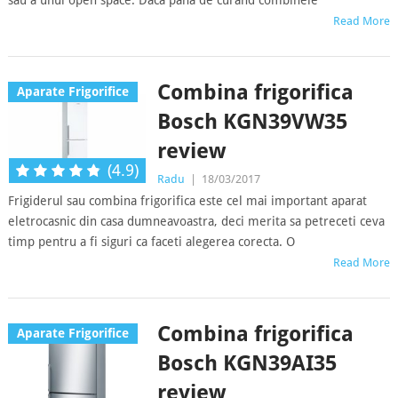
sau a unui open space. Daca pana de curand combinele
Read More
Combina frigorifica
Aparate Frigorifice
Bosch KGN39VW35
review
(4.9)
Radu
|
18/03/2017
Frigiderul sau combina frigorifica este cel mai important aparat
eletrocasnic din casa dumneavoastra, deci merita sa petreceti ceva
timp pentru a fi siguri ca faceti alegerea corecta. O
Read More
Combina frigorifica
Aparate Frigorifice
Bosch KGN39AI35
review