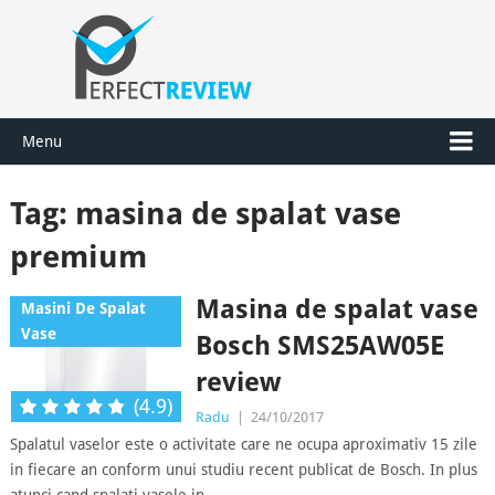
Menu
Tag:
masina de spalat vase
premium
Masina de spalat vase
Masini De Spalat
Vase
Bosch SMS25AW05E
review
(4.9)
Radu
|
24/10/2017
Spalatul vaselor este o activitate care ne ocupa aproximativ 15 zile
in fiecare an conform unui studiu recent publicat de Bosch. In plus