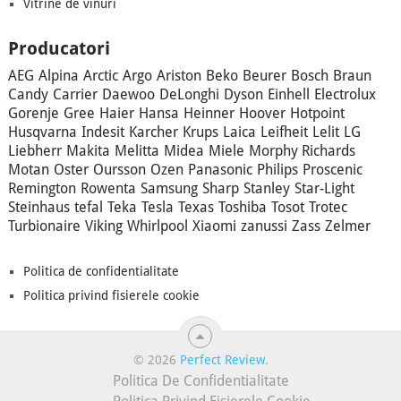
Vitrine de vinuri
Producatori
AEG
Alpina
Arctic
Argo
Ariston
Beko
Beurer
Bosch
Braun
Candy
Carrier
Daewoo
DeLonghi
Dyson
Einhell
Electrolux
Gorenje
Gree
Haier
Hansa
Heinner
Hoover
Hotpoint
Husqvarna
Indesit
Karcher
Krups
Laica
Leifheit
Lelit
LG
Liebherr
Makita
Melitta
Midea
Miele
Morphy Richards
Motan
Oster
Oursson
Ozen
Panasonic
Philips
Proscenic
Remington
Rowenta
Samsung
Sharp
Stanley
Star-Light
Steinhaus
tefal
Teka
Tesla
Texas
Toshiba
Tosot
Trotec
Turbionaire
Viking
Whirlpool
Xiaomi
zanussi
Zass
Zelmer
Politica de confidentialitate
Politica privind fisierele cookie
© 2026
Perfect Review
.
Politica De Confidentialitate