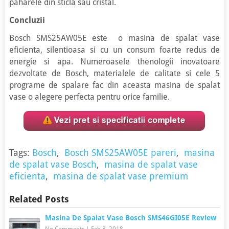
paharele din sticla sau cristal.
Concluzii
Bosch SMS25AW05E este o masina de spalat vase
eficienta, silentioasa si cu un consum foarte redus de
energie si apa. Numeroasele thenologii inovatoare
dezvoltate de Bosch, materialele de calitate si cele 5
programe de spalare fac din aceasta masina de spalat
vase o alegere perfecta pentru orice familie.
Tags:
Bosch
,
Bosch SMS25AW05E pareri
,
masina
de spalat vase Bosch
,
masina de spalat vase
eficienta
,
masina de spalat vase premium
Related Posts
Masina De Spalat Vase Bosch SMS46GI05E Review
No Comments
|
Feb 8, 2018