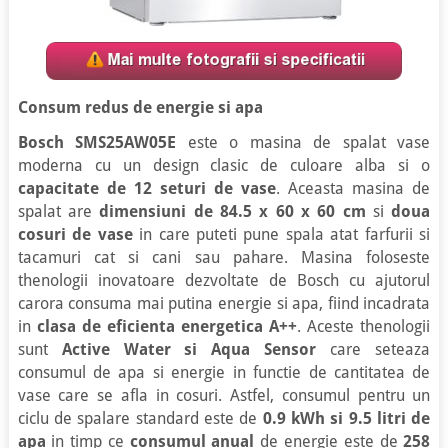
Consum redus de energie si apa
Bosch SMS25AW05E
este o masina de spalat vase
moderna cu un design clasic de culoare alba si o
capacitate de 12 seturi de vase
. Aceasta masina de
spalat are
dimensiuni de 84.5 x 60 x 60 cm
si
doua
cosuri de vase
in care puteti pune spala atat farfurii si
tacamuri cat si cani sau pahare. Masina foloseste
thenologii inovatoare dezvoltate de Bosch cu ajutorul
carora consuma mai putina energie si apa, fiind incadrata
in
clasa de eficienta energetica A++
. Aceste thenologii
sunt
Active Water si Aqua Sensor
care seteaza
consumul de apa si energie in functie de cantitatea de
vase care se afla in cosuri. Astfel, consumul pentru un
ciclu de spalare standard este de
0.9 kWh si 9.5 litri de
apa
in timp ce
consumul anual
de energie este de
258