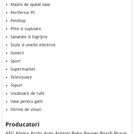
Masini de spalat vase
Periferice PC
Petshop
Plite si cuptoare
Sanatate si Ingrijire
Scule si unelte electrice
Sonerii
Sport
Supermarket
Televizoare
Topuri
Uscatoare de rufe
Vase pentru gatit
Vitrine de vinuri
Producatori
AEG
Alpina
Arctic
Argo
Ariston
Beko
Beurer
Bosch
Braun