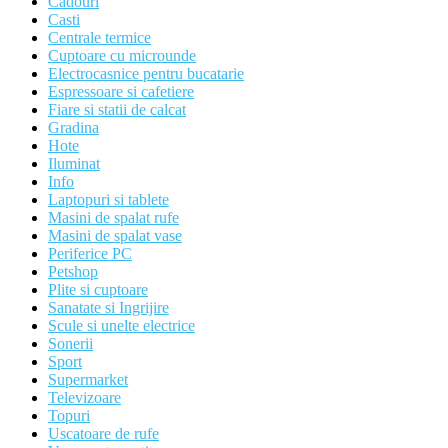
Cadouri
Casti
Centrale termice
Cuptoare cu microunde
Electrocasnice pentru bucatarie
Espressoare si cafetiere
Fiare si statii de calcat
Gradina
Hote
Iluminat
Info
Laptopuri si tablete
Masini de spalat rufe
Masini de spalat vase
Periferice PC
Petshop
Plite si cuptoare
Sanatate si Ingrijire
Scule si unelte electrice
Sonerii
Sport
Supermarket
Televizoare
Topuri
Uscatoare de rufe