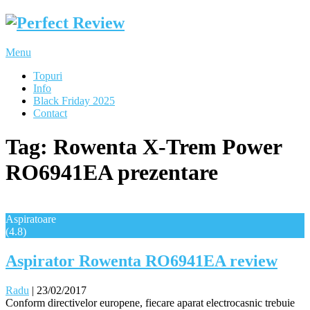
Menu
Topuri
Info
Black Friday 2025
Contact
Tag:
Rowenta X-Trem Power
RO6941EA prezentare
Aspiratoare
(4.8)
Aspirator Rowenta RO6941EA review
Radu
|
23/02/2017
Conform directivelor europene, fiecare aparat electrocasnic trebuie