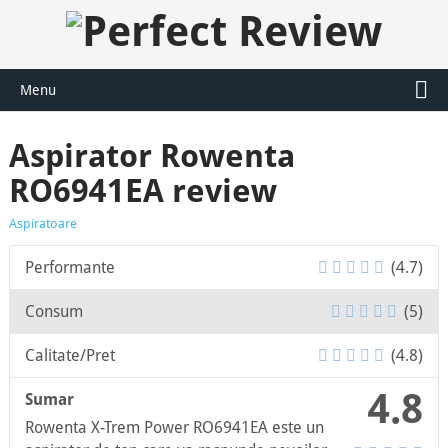
Menu
Aspirator Rowenta
RO6941EA review
Aspiratoare
Performante
(4.7)
Consum
(5)
Calitate/Pret
(4.8)
4.8
Sumar
Rowenta X-Trem Power RO6941EA este un