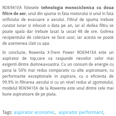
RO6941EA folosete
tehnologia monociclonica cu doua
filtre de aer
, unul din spuma in fata motorului si unul in fata
orificiului de evacuare a aerului. Filtrul de spuma trebuie
curatat lunar si inlocuit o data pe an, iar al doilea filtru se
poate spala dar trebuie lasat la uscat 48 de ore. Golirea
recipientului de colectare se face usor, iar acesta se poate
de asemenea clati cu apa.
In concluzie, Rowenta X-Trem Power RO6941EA este un
aspirator de top,care va raspunde nevoilor celor mai
exigenti dintre dumneavoastra. Cu un consum de energie cu
pana la 50% mai redus comparativ cu alte aspiratoare, cu
performante exceptionale in aspirare, cu o eficienta de
99.9% in filtrarea aerului si cu un nivel redus al zgomotului,
modelul RO6941EA de la Rowenta este unul dintre cele mai
bune aspiratoare de pe piata.
Tags:
aspirator economic
,
aspirator performant
,