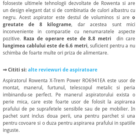
foloseste ultimele tehnologii dezvoltate de Rowenta si are
un design elegant dat si de combinatia de culori albastru cu
negru. Acest aspirator este destul de voluminos si are
o
greutate de 8 kilograme
, dar acestea sunt mici
inconveniente in comparatie cu nenumaratele aspecte
pozitive.
Raza de operare este de 8.8 metri
din care
lungimea cablului este de 6.6 metri
, suficient pentru a nu
schimba de foarte multe ori priza de alimentare.
⇒
Cititi si:
alte reviewuri de aspiratoare
Aspiratorul Rowenta X-Trem Power RO6941EA este usor de
montat, manerul, furtunul, telescopul metalic si peria
imbinandu-se perfect. Pe manerul aspiratorului exista o
perie mica, care este foarte usor de folosit la aspirarea
prafului de pe suprafetele sensibile sau de pe mobilier. In
pachet sunt inclus doua perii, una pentru parchet si una
pentru covoare si o duza pentru aspirarea prafului in spatiile
inguste.