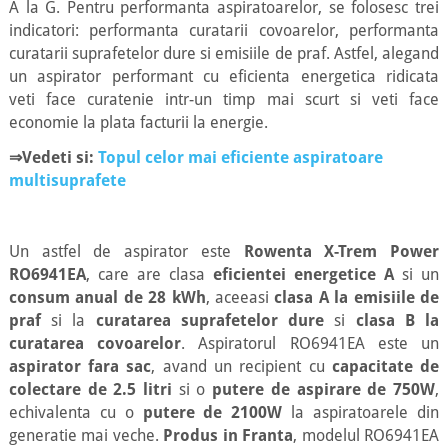
A la G. Pentru performanta aspiratoarelor, se folosesc trei
indicatori: performanta curatarii covoarelor, performanta
curatarii suprafetelor dure si emisiile de praf. Astfel, alegand
un aspirator performant cu eficienta energetica ridicata
veti face curatenie intr-un timp mai scurt si veti face
economie la plata facturii la energie.
⇒Vedeti si:
Topul celor mai eficiente aspiratoare
multisuprafete
Un astfel de aspirator este
Rowenta X-Trem Power
RO6941EA
, care are clasa
eficientei energetice A
si un
consum anual de 28 kWh
, aceeasi
clasa A la emisiile de
praf
si la
curatarea suprafetelor dure
si
clasa B la
curatarea covoarelor
. Aspiratorul RO6941EA este un
aspirator fara sac
, avand un recipient cu
capacitate de
colectare de 2.5 litri
si o
putere de aspirare de 750W
,
echivalenta cu o
putere de 2100W
la aspiratoarele din
generatie mai veche.
Produs in Franta
, modelul RO6941EA