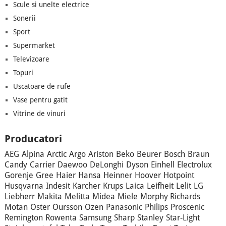
Scule si unelte electrice
Sonerii
Sport
Supermarket
Televizoare
Topuri
Uscatoare de rufe
Vase pentru gatit
Vitrine de vinuri
Producatori
AEG
Alpina
Arctic
Argo
Ariston
Beko
Beurer
Bosch
Braun
Candy
Carrier
Daewoo
DeLonghi
Dyson
Einhell
Electrolux
Gorenje
Gree
Haier
Hansa
Heinner
Hoover
Hotpoint
Husqvarna
Indesit
Karcher
Krups
Laica
Leifheit
Lelit
LG
Liebherr
Makita
Melitta
Midea
Miele
Morphy Richards
Motan
Oster
Oursson
Ozen
Panasonic
Philips
Proscenic
Remington
Rowenta
Samsung
Sharp
Stanley
Star-Light