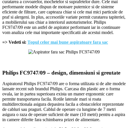
curatarea a covoarelor, mochetelor si suprafetelor dure. Cele mai
performante modele dispun de motoare puternice si de sisteme
eficiente de filtrare, care capteaza chiar si cele mai mici particule de
praf si alergeni. In plus, accesoriile variate permit curatarea tapiteriei,
a mobilierului sau chiar a interiorul autoturismelor. Philips
FC9747/09 este un astfel de aspirator performant iar in continuare
vom analiza cele mai importante specificatii ale acestui model.
=> Vedeti si:
Topul celor mai bune aspiratoare fara sac
Philips FC9747/09 – design, dimensiuni si greutate
Aspiratorul Philips FC9747/09 are o forma utilizata si de alte modele
lansate recent sub brandul Philips. Carcasa din plastic are o forma
ovala, iar in partea superioara exista un maner ergonomic care
permite transportarea facila. Rotile laterale mari si roata
multidirectionala asigura depasirea facila a obstacolelor reprezentate
de cabluri sau praguri. Cablul de operare cu lungime de 7 metri
asigura o raza de operare suficient de mare (10 metri) pentru a aspira
in camere diferite fara schimbarea prizei de alimentare.