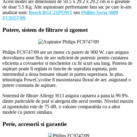
Acest model are dimensiuni de 50.5 x 29.2 x 29.2 cm si o greutate
de doar 5.5 Kg. Alte aspiratoare performante fara sac pe care le-am
analizat sunt:
Bosch BGC21POW1
sau
Philips Seria 5000
FC9557/09
.
Putere, sistem de filtrare si zgomot
Philips FC9747/09 are un motor cu putere de 900 W, care asigura
dezvoltarea unui flux de aer suficient de puternic pentru curatarea
eficienta a covoarelor si mochetelor cu fir scurt sau lung. Puterea de
aspirare poate fi reglata in functie de suprafata aspirata, prin
intermediul a doua butoane situate in partea superioara. In plus,
tehnologia PoweCycolne 8 maximizeaza fluxul de aer, asigurand o
putere constanta de aspirare.
Sistemul de filtrare Allergy H13 asigura captarea a pana la 99.9%
dintre particulele de praf si alergeni din aerul reemis. Nivelul maxim
al zgomotului este de 75 dB, o valoare comparabila cu a altor
modele cu putere similara.
Perie, accesorii si garantie