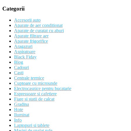
Categorii
Accesorii auto
Aparate de aer conditionat
Aparate de curatat cu aburi
Aparate filtrare aer
Aparate frigorifice
Aragazuri
Aspiratoare
Black Fiday
Blog
Cadouri
Casti
Centrale termice
Cuptoare cu microunde
Electrocasnice pentru bucatarie
Espressoare si cafetiere
Fiare si statii de calcat
Gradina
Hote
Iluminat
Info
Laptopuri si tablete
Masini de spalat rufe