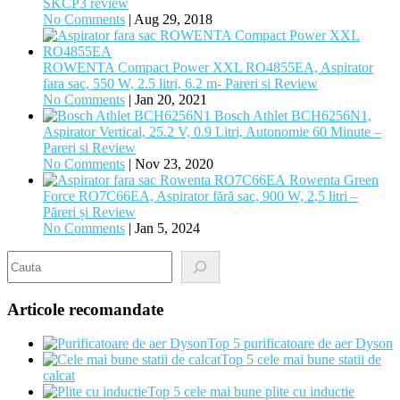
SKCP3 review
No Comments
|
Aug 29, 2018
ROWENTA Compact Power XXL RO4855EA, Aspirator
fara sac, 550 W, 2.5 litri, 6.2 m- Pareri si Review
No Comments
|
Jan 20, 2021
Bosch Athlet BCH6256N1,
Aspirator Vertical, 25.2 V, 0.9 Litri, Autonomie 60 Minute –
Pareri si Review
No Comments
|
Nov 23, 2020
Rowenta Green
Force RO7C66EA, Aspirator fără sac, 900 W, 2,5 litri –
Păreri și Review
No Comments
|
Jan 5, 2024
Search
Articole recomandate
Top 5 purificatoare de aer Dyson
Top 5 cele mai bune statii de
calcat
Top 5 cele mai bune plite cu inductie