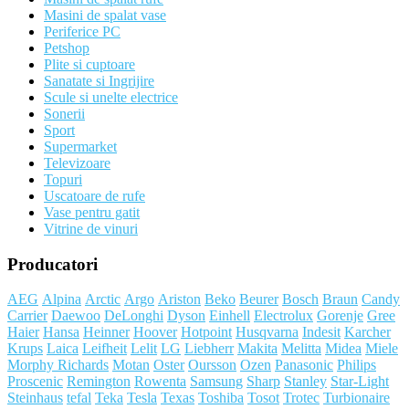
Masini de spalat vase
Periferice PC
Petshop
Plite si cuptoare
Sanatate si Ingrijire
Scule si unelte electrice
Sonerii
Sport
Supermarket
Televizoare
Topuri
Uscatoare de rufe
Vase pentru gatit
Vitrine de vinuri
Producatori
AEG
Alpina
Arctic
Argo
Ariston
Beko
Beurer
Bosch
Braun
Candy
Carrier
Daewoo
DeLonghi
Dyson
Einhell
Electrolux
Gorenje
Gree
Haier
Hansa
Heinner
Hoover
Hotpoint
Husqvarna
Indesit
Karcher
Krups
Laica
Leifheit
Lelit
LG
Liebherr
Makita
Melitta
Midea
Miele
Morphy Richards
Motan
Oster
Oursson
Ozen
Panasonic
Philips
Proscenic
Remington
Rowenta
Samsung
Sharp
Stanley
Star-Light
Steinhaus
tefal
Teka
Tesla
Texas
Toshiba
Tosot
Trotec
Turbionaire