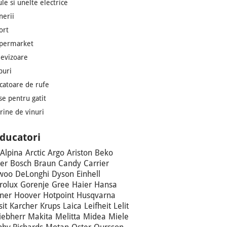
ule si unelte electrice
nerii
ort
permarket
levizoare
puri
catoare de rufe
se pentru gatit
trine de vinuri
ducatori
Alpina
Arctic
Argo
Ariston
Beko
er
Bosch
Braun
Candy
Carrier
woo
DeLonghi
Dyson
Einhell
trolux
Gorenje
Gree
Haier
Hansa
ner
Hoover
Hotpoint
Husqvarna
sit
Karcher
Krups
Laica
Leifheit
Lelit
iebherr
Makita
Melitta
Midea
Miele