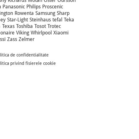
hy Richards
Motan
Oster
Oursson
n
Panasonic
Philips
Proscenic
ngton
Rowenta
Samsung
Sharp
ley
Star-Light
Steinhaus
tefal
Teka
a
Texas
Toshiba
Tosot
Trotec
ionaire
Viking
Whirlpool
Xiaomi
ssi
Zass
Zelmer
litica de confidentialitate
litica privind fisierele cookie