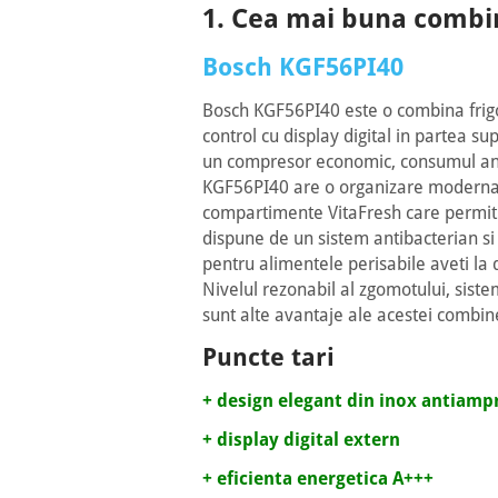
1. Cea mai buna combin
Bosch KGF56PI40
Bosch KGF56PI40 este o combina frigo
control cu display digital in partea s
un compresor economic, consumul anu
KGF56PI40 are o organizare moderna a
compartimente VitaFresh care permit c
dispune de un sistem antibacterian si 
pentru alimentele perisabile aveti la d
Nivelul rezonabil al zgomotului, siste
sunt alte avantaje ale acestei combine
Puncte tari
+ design elegant din inox antiamp
+ display digital extern
+ eficienta energetica A+++