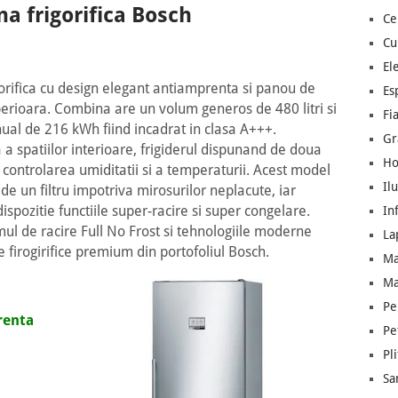
a frigorifica Bosch
Ce
Cu
El
rifica cu design elegant antiamprenta si panou de
Es
uperioara. Combina are un volum generos de 480 litri si
Fia
al de 216 kWh fiind incadrat in clasa A+++.
Gr
 spatiilor interioare, frigiderul dispunand de doua
Ho
ontrolarea umiditatii si a temperaturii. Acest model
Il
de un filtru impotriva mirosurilor neplacute, iar
ispozitie functiile super-racire si super congelare.
In
mul de racire Full No Frost si tehnologiile moderne
La
 firogirifice premium din portofoliul Bosch.
Ma
Ma
Pe
renta
Pe
Pl
Sa