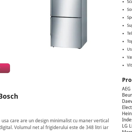
Sc
So
Sp
Su
Te
To
Us
Va
Vi
Pro
AEG
Beur
 Bosch
Dae
Elec
Hein
Inde
 usa care are un design minimalist cu maner vertical
LG
L
gital. Volumul net al frigiderului este de 348 litri iar