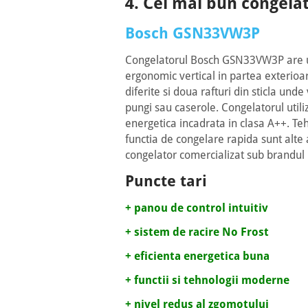
4. Cel mai bun congela
Bosch GSN33VW3P
Congelatorul Bosch GSN33VW3P are un 
ergonomic vertical in partea exterioara
diferite si doua rafturi din sticla und
pungi sau caserole. Congelatorul utili
energetica incadrata in clasa A++. Teh
functia de congelare rapida sunt alte 
congelator comercializat sub brandul
Puncte tari
+ panou de control intuitiv
+ sistem de racire No Frost
+ eficienta energetica buna
+ functii si tehnologii moderne
+ nivel redus al zgomotului