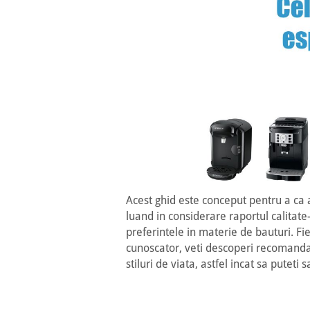
Acest ghid este conceput pentru a ca 
luand in considerare raportul calitate-p
preferintele in materie de bauturi. Fi
cunoscator, veti descoperi recomandar
stiluri de viata, astfel incat sa putet
Model
Saeco
De\'Lon
espressor
SM8782/30
610.55S