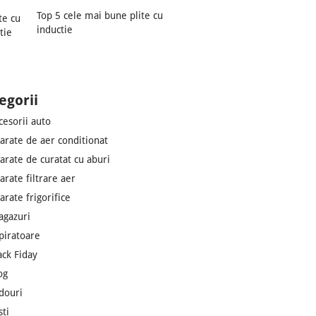
Top 5 cele mai bune plite cu
inductie
egorii
cesorii auto
arate de aer conditionat
arate de curatat cu aburi
arate filtrare aer
arate frigorifice
agazuri
piratoare
ack Fiday
og
douri
sti