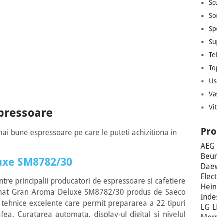
Sc
So
re
Oprire automata
Spumare
Spumare
Sp
ta
Anti-picurare
automata
automata
Su
asnire
12 trepte rasnire
Te
To
Us
Va
Vi
spressoare
Pro
mai bune espressoare pe care le puteti achizitiona in
AEG
Beur
uxe SM8782/30
Dae
Elec
tre principalii producatori de espressoare si cafetiere
Hein
tomat Gran Aroma Deluxe SM8782/30 produs de Saeco
Inde
ii tehnice excelente care permit prepararea a 22 tipuri
LG
L
a. Curatarea automata, display-ul digital si nivelul