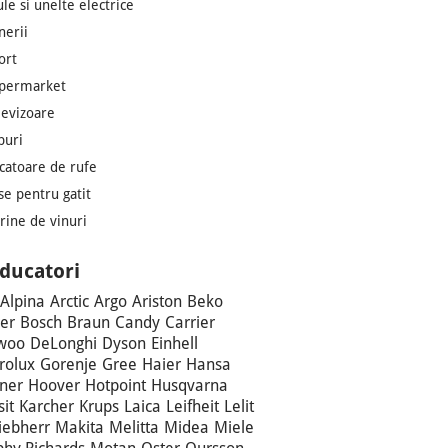
ule si unelte electrice
nerii
ort
permarket
levizoare
puri
catoare de rufe
se pentru gatit
trine de vinuri
ducatori
Alpina
Arctic
Argo
Ariston
Beko
er
Bosch
Braun
Candy
Carrier
woo
DeLonghi
Dyson
Einhell
trolux
Gorenje
Gree
Haier
Hansa
ner
Hoover
Hotpoint
Husqvarna
sit
Karcher
Krups
Laica
Leifheit
Lelit
iebherr
Makita
Melitta
Midea
Miele