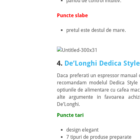
panou de control intuitiv.
Puncte slabe
pretul este destul de mare.
4.
De’Longhi Dedica Style
Daca preferati un espressor manual c
recomandam modelul Dedica Style E
optiunile de alimentare cu cafea maci
alte argumente in favoarea achiz
De’Longhi.
Puncte tari
design elegant
7 tipuri de produse preparate