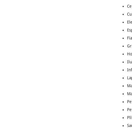
Ce
Cu
El
Es
Fia
Gr
W
1300 W
1450 W
1500 W
Ho
r
15 bar
19 bar
15 bar
Il
be si
Cafea macinata
Capsule
Cafea boabe
In
ta
si paduri
La
2
1
2
Ma
Ma
7
7
16
Pe
Pe
i
1.1 litri
1 litru
1.8 litri
Pl
Sa
-
-
300 g