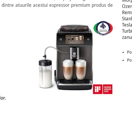
Morp
 dintre atuurile acestui espressor premium produs de
Oze
Remi
Stan
Tesl
Turb
zanu
Po
Po
lor.