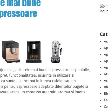
Cat
Ac
Ap
Ap
Ap
Ap
ajuta sa gasiti cele mai bune espressoare disponibile,
Ar
ret, functionalitatea, usurinta in utilizare si
As
e ca sunteti la inceput in lumea cafelei sau un
i pentru espressoare adaptate diferitelor bugete si
Bl
i savura acasa un espresso autentic, aromat si intens.
Bl
Ca
ghi
Saeco
De\'Longhi
De\'Longhi
Ca
 B
SM6582/30
Dedica
EN510.B