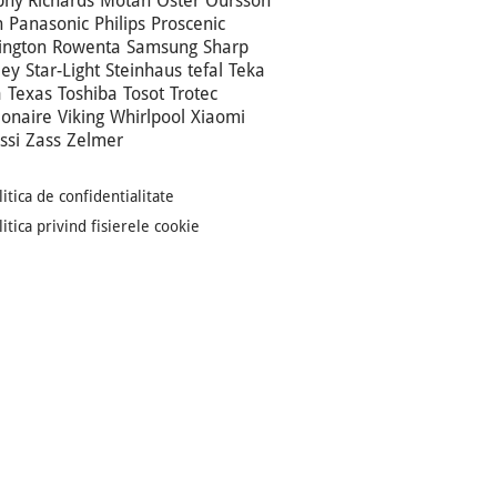
hy Richards
Motan
Oster
Oursson
n
Panasonic
Philips
Proscenic
ngton
Rowenta
Samsung
Sharp
ley
Star-Light
Steinhaus
tefal
Teka
a
Texas
Toshiba
Tosot
Trotec
ionaire
Viking
Whirlpool
Xiaomi
ssi
Zass
Zelmer
litica de confidentialitate
litica privind fisierele cookie