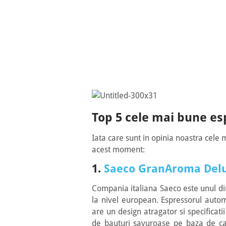
cafea
Spuma
Spumare si
Functii
automa
curatare
13 trepte r
automata
Top 5 cele mai bune e
Iata care sunt in opinia noastra cele 
acest moment:
1.
Saeco GranAroma Del
Compania italiana Saeco este unul din
la nivel european. Espressorul au
are un design atragator si specificat
de bauturi savuroase pe baza de cafe