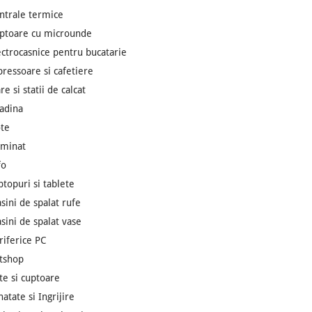
ntrale termice
ptoare cu microunde
ectrocasnice pentru bucatarie
pressoare si cafetiere
re si statii de calcat
adina
te
uminat
fo
ptopuri si tablete
sini de spalat rufe
sini de spalat vase
riferice PC
tshop
ite si cuptoare
natate si Ingrijire