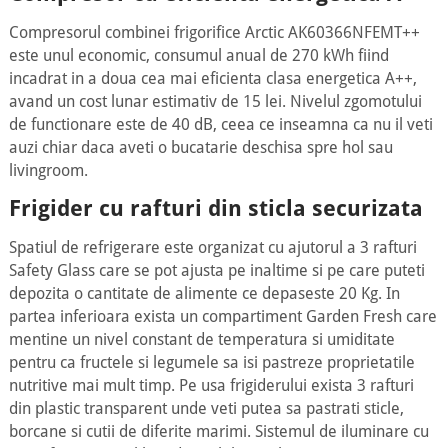
Compresorul combinei frigorifice Arctic AK60366NFEMT++
este unul economic, consumul anual de 270 kWh fiind
incadrat in a doua cea mai eficienta clasa energetica A++,
avand un cost lunar estimativ de 15 lei. Nivelul zgomotului
de functionare este de 40 dB, ceea ce inseamna ca nu il veti
auzi chiar daca aveti o bucatarie deschisa spre hol sau
livingroom.
Frigider cu rafturi din sticla securizata
Spatiul de refrigerare este organizat cu ajutorul a 3 rafturi
Safety Glass care se pot ajusta pe inaltime si pe care puteti
depozita o cantitate de alimente ce depaseste 20 Kg. In
partea inferioara exista un compartiment Garden Fresh care
mentine un nivel constant de temperatura si umiditate
pentru ca fructele si legumele sa isi pastreze proprietatile
nutritive mai mult timp. Pe usa frigiderului exista 3 rafturi
din plastic transparent unde veti putea sa pastrati sticle,
borcane si cutii de diferite marimi. Sistemul de iluminare cu