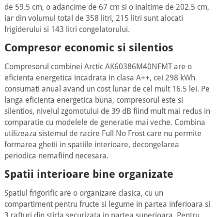
de 59.5 cm, o adancime de 67 cm si o inaltime de 202.5 cm,
iar din volumul total de 358 litri, 215 litri sunt alocati
frigiderului si 143 litri congelatorului.
Compresor economic si silentios
Compresorul combinei Arctic AK60386M40NFMT are o
eficienta energetica incadrata in clasa A++, cei 298 kWh
consumati anual avand un cost lunar de cel mult 16.5 lei. Pe
langa eficienta energetica buna, compresorul este si
silentios, nivelul zgomotului de 39 dB fiind mult mai redus in
comparatie cu modelele de generatie mai veche. Combina
utilizeaza sistemul de racire Full No Frost care nu permite
formarea ghetii in spatiile interioare, decongelarea
periodica nemafiind necesara.
Spatii interioare bine organizate
Spatiul frigorific are o organizare clasica, cu un
compartiment pentru fructe si legume in partea inferioara si
3 rafturi din sticla securizata in partea superioara. Pentru