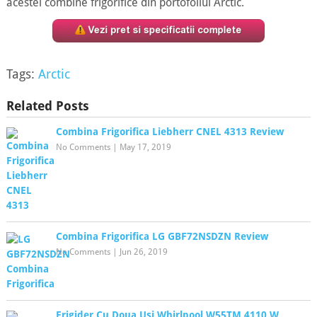
acestei combine frigorifice din portofoliul Arctic.
Tags:
Arctic
Related Posts
Combina Frigorifica Liebherr CNEL 4313 Review
No Comments
|
May 17, 2019
Combina Frigorifica LG GBF72NSDZN Review
No Comments
|
Jun 26, 2019
Frigider Cu Doua Usi Whirlpool W55TM 4110 W