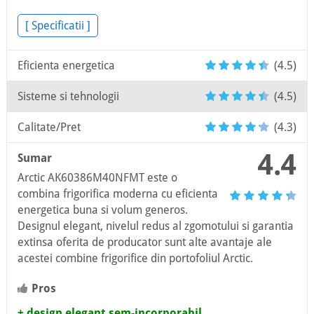
[ Specificatii ]
Eficienta energetica
(4.5)
Sisteme si tehnologii
(4.5)
Calitate/Pret
(4.3)
4.4
Sumar
Arctic AK60386M40NFMT este o
combina frigorifica moderna cu eficienta
energetica buna si volum generos.
Designul elegant, nivelul redus al zgomotului si garantia
extinsa oferita de producator sunt alte avantaje ale
acestei combine frigorifice din portofoliul Arctic.
Pros
+ design elegant sem-incorporabil