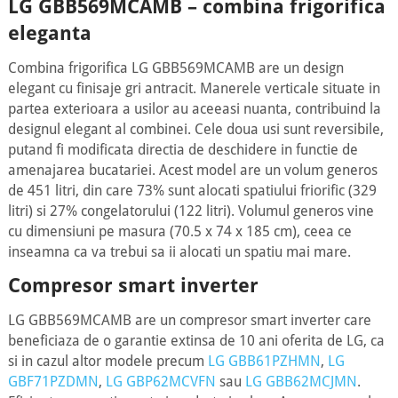
LG GBB569MCAMB – combina frigorifica
eleganta
Combina frigorifica LG GBB569MCAMB are un design
elegant cu finisaje gri antracit. Manerele verticale situate in
partea exterioara a usilor au aceeasi nuanta, contribuind la
designul elegant al combinei. Cele doua usi sunt reversibile,
putand fi modificata directia de deschidere in functie de
amenajarea bucatariei. Acest model are un volum generos
de 451 litri, din care 73% sunt alocati spatiului friorific (329
litri) si 27% congelatorului (122 litri). Volumul generos vine
cu dimensiuni pe masura (70.5 x 74 x 185 cm), ceea ce
inseamna ca va trebui sa ii alocati un spatiu mai mare.
Compresor smart inverter
LG GBB569MCAMB are un compresor smart inverter care
beneficiaza de o garantie extinsa de 10 ani oferita de LG, ca
si in cazul altor modele precum
LG GBB61PZHMN
,
LG
GBF71PZDMN
,
LG GBP62MCVFN
sau
LG GBB62MCJMN
.