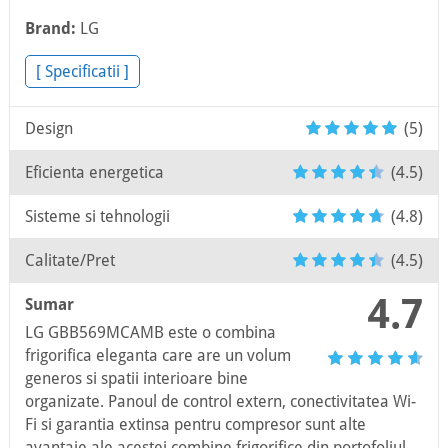
Brand:
LG
[ Specificatii ]
Design
(5)
Eficienta energetica
(4.5)
Sisteme si tehnologii
(4.8)
Calitate/Pret
(4.5)
4.7
Sumar
LG GBB569MCAMB este o combina
frigorifica eleganta care are un volum
generos si spatii interioare bine
organizate. Panoul de control extern, conectivitatea Wi-
Fi si garantia extinsa pentru compresor sunt alte
avantaje ale acestei combine frigorifice din portofoliul