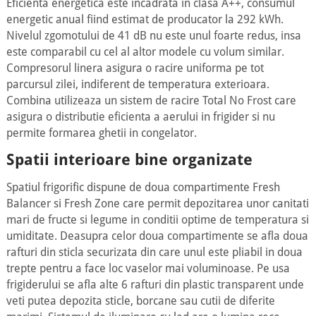
Eficienta energetica este incadrata in clasa A++, consumul
energetic anual fiind estimat de producator la 292 kWh.
Nivelul zgomotului de 41 dB nu este unul foarte redus, insa
este comparabil cu cel al altor modele cu volum similar.
Compresorul linera asigura o racire uniforma pe tot
parcursul zilei, indiferent de temperatura exterioara.
Combina utilizeaza un sistem de racire Total No Frost care
asigura o distributie eficienta a aerului in frigider si nu
permite formarea ghetii in congelator.
Spatii interioare bine organizate
Spatiul frigorific dispune de doua compartimente Fresh
Balancer si Fresh Zone care permit depozitarea unor canitati
mari de fructe si legume in conditii optime de temperatura si
umiditate. Deasupra celor doua compartimente se afla doua
rafturi din sticla securizata din care unul este pliabil in doua
trepte pentru a face loc vaselor mai voluminoase. Pe usa
frigiderului se afla alte 6 rafturi din plastic transparent unde
veti putea depozita sticle, borcane sau cutii de diferite