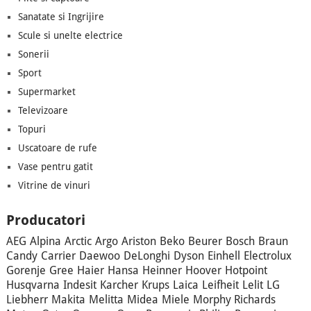
Sanatate si Ingrijire
Scule si unelte electrice
Sonerii
Sport
Supermarket
Televizoare
Topuri
Uscatoare de rufe
Vase pentru gatit
Vitrine de vinuri
Producatori
AEG
Alpina
Arctic
Argo
Ariston
Beko
Beurer
Bosch
Braun
Candy
Carrier
Daewoo
DeLonghi
Dyson
Einhell
Electrolux
Gorenje
Gree
Haier
Hansa
Heinner
Hoover
Hotpoint
Husqvarna
Indesit
Karcher
Krups
Laica
Leifheit
Lelit
LG
Liebherr
Makita
Melitta
Midea
Miele
Morphy Richards