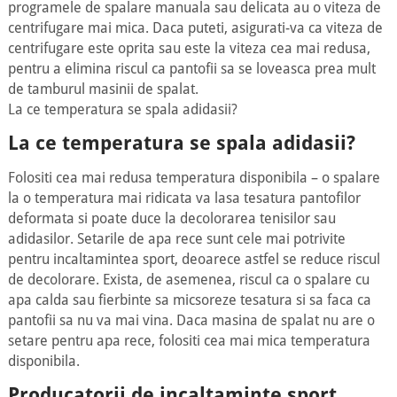
programele de spalare manuala sau delicata au o viteza de
centrifugare mai mica. Daca puteti, asigurati-va ca viteza de
centrifugare este oprita sau este la viteza cea mai redusa,
pentru a elimina riscul ca pantofii sa se loveasca prea mult
de tamburul masinii de spalat.
La ce temperatura se spala adidasii?
La ce temperatura se spala adidasii?
Folositi cea mai redusa temperatura disponibila – o spalare
la o temperatura mai ridicata va lasa tesatura pantofilor
deformata si poate duce la decolorarea tenisilor sau
adidasilor. Setarile de apa rece sunt cele mai potrivite
pentru incaltamintea sport, deoarece astfel se reduce riscul
de decolorare. Exista, de asemenea, riscul ca o spalare cu
apa calda sau fierbinte sa micsoreze tesatura si sa faca ca
pantofii sa nu va mai vina. Daca masina de spalat nu are o
setare pentru apa rece, folositi cea mai mica temperatura
disponibila.
Producatorii de incaltaminte sport