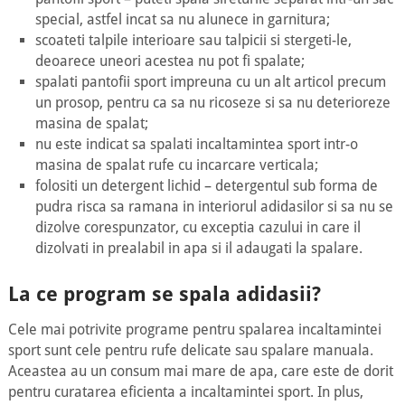
special, astfel incat sa nu alunece in garnitura;
scoateti talpile interioare sau talpicii si stergeti-le,
deoarece uneori acestea nu pot fi spalate;
spalati pantofii sport impreuna cu un alt articol precum
un prosop, pentru ca sa nu ricoseze si sa nu deterioreze
masina de spalat;
nu este indicat sa spalati incaltamintea sport intr-o
masina de spalat rufe cu incarcare verticala;
folositi un detergent lichid – detergentul sub forma de
pudra risca sa ramana in interiorul adidasilor si sa nu se
dizolve corespunzator, cu exceptia cazului in care il
dizolvati in prealabil in apa si il adaugati la spalare.
La ce program se spala adidasii?
Cele mai potrivite programe pentru spalarea incaltamintei
sport sunt cele pentru rufe delicate sau spalare manuala.
Aceastea au un consum mai mare de apa, care este de dorit
pentru curatarea eficienta a incaltamintei sport. In plus,