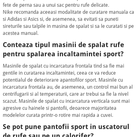
fete de perna sau a unui sac pentru rufe delicate.
Nike recomanda aceeasi modalitate de curatare manuala ca
si Adidas si Asics si, de asemenea, sa evitati sa puneti
sireturile sau talpile in masina de spalat si sa le curatati si pe
acestea manual.
Conteaza tipul masinii de spalat rufe
pentru spalarea incaltamintei sport?
Masinile de spalat cu incarcatura frontala tind sa fie mai
gentile in curatarea incaltamintei, ceea ce va reduce
potentialul de deteriorare apantofilor sport. Masinile cu
incarcatura frontala au, de asemenea, un control mai bun al
centrifugarii si al temperaturii, care ar trebui sa fie la nivel
scazut. Masinile de spalat cu incarcatura verticala sunt mai
agresive cu hainele si pantofii, deoarece majoritatea
modelelor curata printr-o rotire mai rapida a cuvei.
Se pot pune pantofii sport in uscatorul
de rufe sau pe un calorifer?