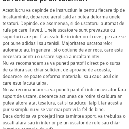
Acest lucru va depinde de instructiunile pentru fiecare tip de
incaltaminte, deoarece aerul cald ar putea deforma unele
tesaturi. Depinde, de asemenea, si de uscatorul automat de
rufe pe care il aveti. Unele uscatoare sunt prevazute cu
suporturi care pot fi asezate fie in interiorul cuvei, pe care se
pot pune adidasii sau tenisii. Majoritatea uscatoarelor
automate au, in general, si o optiune de aer rece, care este
necesara pentru o uscare sigura a incaltamintei.
Nu va recomandam sa va puneti pantofii direct pe o sursa
de caldura sau chiar suficient de aproape de aceasta,
deoarece se poate deforma materialul sau cauciucul din
care este facuta talpa.
Nu va recomandam sa va puneti pantofii intr-un uscator fara
suport de uscare, deoarece actiunea de rotire si caldura ar
putea altera atat tesatura, cat si cauciucul talpii, iar acestia
pur si simplu nu vi se vor mai potrivi la fel de bine.
Daca doriti sa va protejati incaltamintea sport, va trebui sa o
uscati afara sau in interior pe un uscator de rufe sau chiar