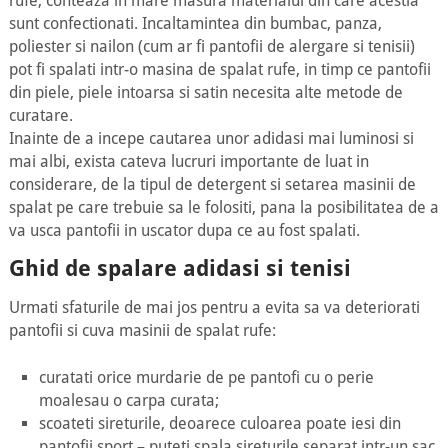
rufe, conteaza in mare masura materialul din care acestia
sunt confectionati. Incaltamintea din bumbac, panza,
poliester si nailon (cum ar fi pantofii de alergare si tenisii)
pot fi spalati intr-o masina de spalat rufe, in timp ce pantofii
din piele, piele intoarsa si satin necesita alte metode de
curatare.
Inainte de a incepe cautarea unor adidasi mai luminosi si
mai albi, exista cateva lucruri importante de luat in
considerare, de la tipul de detergent si setarea masinii de
spalat pe care trebuie sa le folositi, pana la posibilitatea de a
va usca pantofii in uscator dupa ce au fost spalati.
Ghid de spalare adidasi si tenisi
Urmati sfaturile de mai jos pentru a evita sa va deteriorati
pantofii si cuva masinii de spalat rufe:
curatati orice murdarie de pe pantofi cu o perie
moalesau o carpa curata;
scoateti sireturile, deoarece culoarea poate iesi din
pantofii sport – puteti spala sireturile separat intr-un sac