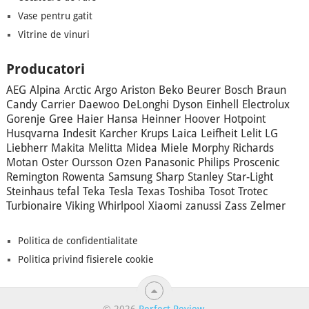
Vase pentru gatit
Vitrine de vinuri
Producatori
AEG
Alpina
Arctic
Argo
Ariston
Beko
Beurer
Bosch
Braun
Candy
Carrier
Daewoo
DeLonghi
Dyson
Einhell
Electrolux
Gorenje
Gree
Haier
Hansa
Heinner
Hoover
Hotpoint
Husqvarna
Indesit
Karcher
Krups
Laica
Leifheit
Lelit
LG
Liebherr
Makita
Melitta
Midea
Miele
Morphy Richards
Motan
Oster
Oursson
Ozen
Panasonic
Philips
Proscenic
Remington
Rowenta
Samsung
Sharp
Stanley
Star-Light
Steinhaus
tefal
Teka
Tesla
Texas
Toshiba
Tosot
Trotec
Turbionaire
Viking
Whirlpool
Xiaomi
zanussi
Zass
Zelmer
Politica de confidentialitate
Politica privind fisierele cookie
© 2026
Perfect Review
.