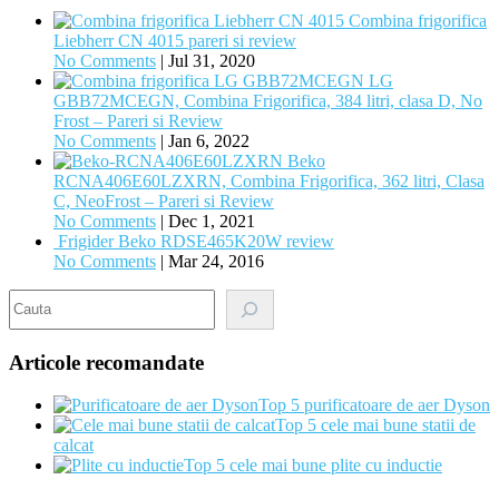
Combina frigorifica
Liebherr CN 4015 pareri si review
No Comments
|
Jul 31, 2020
LG
GBB72MCEGN, Combina Frigorifica, 384 litri, clasa D, No
Frost – Pareri si Review
No Comments
|
Jan 6, 2022
Beko
RCNA406E60LZXRN, Combina Frigorifica, 362 litri, Clasa
C, NeoFrost – Pareri si Review
No Comments
|
Dec 1, 2021
Frigider Beko RDSE465K20W review
No Comments
|
Mar 24, 2016
Search
Articole recomandate
Top 5 purificatoare de aer Dyson
Top 5 cele mai bune statii de
calcat
Top 5 cele mai bune plite cu inductie