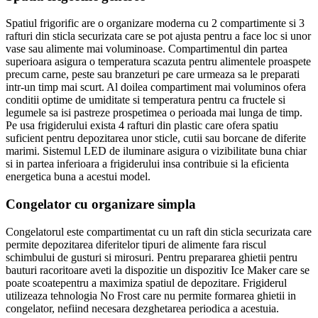
Spatiul frigorific are o organizare moderna cu 2 compartimente si 3
rafturi din sticla securizata care se pot ajusta pentru a face loc si unor
vase sau alimente mai voluminoase. Compartimentul din partea
superioara asigura o temperatura scazuta pentru alimentele proaspete
precum carne, peste sau branzeturi pe care urmeaza sa le preparati
intr-un timp mai scurt. Al doilea compartiment mai voluminos ofera
conditii optime de umiditate si temperatura pentru ca fructele si
legumele sa isi pastreze prospetimea o perioada mai lunga de timp.
Pe usa frigiderului exista 4 rafturi din plastic care ofera spatiu
suficient pentru depozitarea unor sticle, cutii sau borcane de diferite
marimi. Sistemul LED de iluminare asigura o vizibilitate buna chiar
si in partea inferioara a frigiderului insa contribuie si la eficienta
energetica buna a acestui model.
Congelator cu organizare simpla
Congelatorul este compartimentat cu un raft din sticla securizata care
permite depozitarea diferitelor tipuri de alimente fara riscul
schimbului de gusturi si mirosuri. Pentru prepararea ghietii pentru
bauturi racoritoare aveti la dispozitie un dispozitiv Ice Maker care se
poate scoatepentru a maximiza spatiul de depozitare. Frigiderul
utilizeaza tehnologia No Frost care nu permite formarea ghietii in
congelator, nefiind necesara dezghetarea periodica a acestuia.