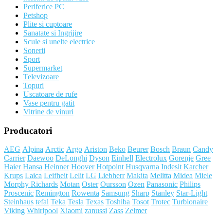
Periferice PC
Petshop
Plite si cuptoare
Sanatate si Ingrijire
Scule si unelte electrice
Sonerii
Sport
Supermarket
Televizoare
Topuri
Uscatoare de rufe
Vase pentru gatit
Vitrine de vinuri
Producatori
AEG
Alpina
Arctic
Argo
Ariston
Beko
Beurer
Bosch
Braun
Candy
Carrier
Daewoo
DeLonghi
Dyson
Einhell
Electrolux
Gorenje
Gree
Haier
Hansa
Heinner
Hoover
Hotpoint
Husqvarna
Indesit
Karcher
Krups
Laica
Leifheit
Lelit
LG
Liebherr
Makita
Melitta
Midea
Miele
Morphy Richards
Motan
Oster
Oursson
Ozen
Panasonic
Philips
Proscenic
Remington
Rowenta
Samsung
Sharp
Stanley
Star-Light
Steinhaus
tefal
Teka
Tesla
Texas
Toshiba
Tosot
Trotec
Turbionaire
Viking
Whirlpool
Xiaomi
zanussi
Zass
Zelmer