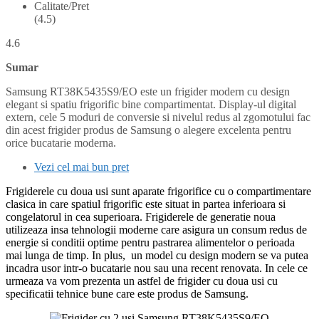
Calitate/Pret
(4.5)
4.6
Sumar
Samsung RT38K5435S9/EO este un frigider modern cu design
elegant si spatiu frigorific bine compartimentat. Display-ul digital
extern, cele 5 moduri de conversie si nivelul redus al zgomotului fac
din acest frigider produs de Samsung o alegere excelenta pentru
orice bucatarie moderna.
Vezi cel mai bun pret
Frigiderele cu doua usi sunt aparate frigorifice cu o compartimentare
clasica in care spatiul frigorific este situat in partea inferioara si
congelatorul in cea superioara. Frigiderele de generatie noua
utilizeaza insa tehnologii moderne care asigura un consum redus de
energie si conditii optime pentru pastrarea alimentelor o perioada
mai lunga de timp. In plus, un model cu design modern se va putea
incadra usor intr-o bucatarie nou sau una recent renovata. In cele ce
urmeaza va vom prezenta un astfel de frigider cu doua usi cu
specificatii tehnice bune care este produs de Samsung.