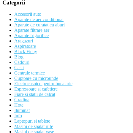
Categorii
Accesorii auto
Aparate de aer conditionat
Aparate de curatat cu aburi
Aparate filtrare aer
Aparate frigorifice
Aragazuri
Aspiratoare
Black Fiday
Blog
Cadouri
Casti
Centrale termice
Cuptoare cu microunde
Electrocasnice pentru bucatarie
Espressoare si cafetiere
Fiare si statii de calcat
Gradina
Hote
Iluminat
Info
Laptopuri si tablete
Masini de spalat rufe
Masini de spalat vase