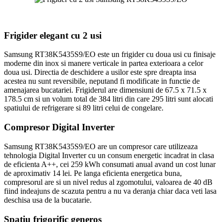
Frigider elegant cu 2 usi
Samsung RT38K5435S9/EO este un frigider cu doua usi cu finisaje
moderne din inox si manere verticale in partea exterioara a celor
doua usi. Directia de deschidere a usilor este spre dreapta insa
acestea nu sunt reversibile, neputand fi modificate in functie de
amenajarea bucatariei. Frigiderul are dimensiuni de 67.5 x 71.5 x
178.5 cm si un volum total de 384 litri din care 295 litri sunt alocati
spatiului de refrigerare si 89 litri celui de congelare.
Compresor Digital Inverter
Samsung RT38K5435S9/EO are un compresor care utilizeaza
tehnologia Digital Inverter cu un consum energetic incadrat in clasa
de eficienta A++, cei 259 kWh consumati anual avand un cost lunar
de aproximativ 14 lei. Pe langa eficienta energetica buna,
compresorul are si un nivel redus al zgomotului, valoarea de 40 dB
fiind indeajuns de scazuta pentru a nu va deranja chiar daca veti lasa
deschisa usa de la bucatarie.
Spatiu frigorific generos