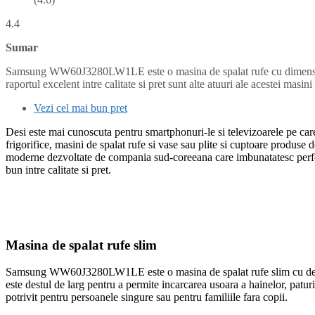
4.4
Sumar
Samsung WW60J3280LW1LE este o masina de spalat rufe cu dimensiuni co
raportul excelent intre calitate si pret sunt alte atuuri ale acestei mas
Vezi cel mai bun pret
Desi este mai cunoscuta pentru smartphonuri-le si televizoarele pe ca
frigorifice, masini de spalat rufe si vase sau plite si cuptoare produse
moderne dezvoltate de compania sud-coreeana care imbunatatesc perform
bun intre calitate si pret.
Masina de spalat rufe slim
Samsung WW60J3280LW1LE este o masina de spalat rufe slim cu design s
este destul de larg pentru a permite incarcarea usoara a hainelor, patu
potrivit pentru persoanele singure sau pentru familiile fara copii.