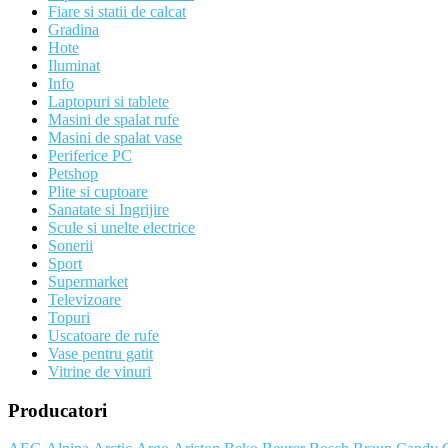
Fiare si statii de calcat
Gradina
Hote
Iluminat
Info
Laptopuri si tablete
Masini de spalat rufe
Masini de spalat vase
Periferice PC
Petshop
Plite si cuptoare
Sanatate si Ingrijire
Scule si unelte electrice
Sonerii
Sport
Supermarket
Televizoare
Topuri
Uscatoare de rufe
Vase pentru gatit
Vitrine de vinuri
Producatori