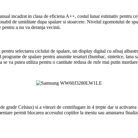
ncadrat in clasa de eficiena A++, costul lunar estimativ pentru cei
onabil de umiditate dupa spalare si stoarcere. Nivelul zgomotului de spal
te pentru a nu va deranja vecinii.
 pentru selectarea ciclului de spalare, un display digital cu afisaj albastr
 programe de spalare pentru anumite tesaturi (bumbac, sintetice, lana sa
a se va putea utiliza pentru o cantitate redusa de rufe mai putin murdar
de grade Celsius) si a vitezei de centrifugare in 4 trepte dar si activar
imentare permit blocarea accesului copiilor la meniu sau amanarea finaliz