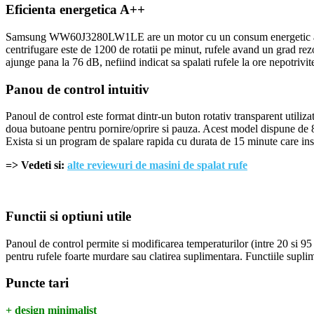
Eficienta energetica A++
Samsung WW60J3280LW1LE are un motor cu un consum energetic anual i
centrifugare este de 1200 de rotatii pe minut, rufele avand un grad rez
ajunge pana la 76 dB, nefiind indicat sa spalati rufele la ore nepotrivi
Panou de control intuitiv
Panoul de control este format dintr-un buton rotativ transparent utilizat
doua butoane pentru pornire/oprire si pauza. Acest model dispune de 8
Exista si un program de spalare rapida cu durata de 15 minute care ins
=> Vedeti si:
alte reviewuri de masini de spalat rufe
Functii si optiuni utile
Panoul de control permite si modificarea temperaturilor (intre 20 si 95 
pentru rufele foarte murdare sau clatirea suplimentara. Functiile supl
Puncte tari
+ design minimalist