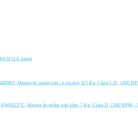
0LW1LE pareri
0BY, Masina de spalat rufe cu uscator, 8/5 Kg, Clasa C/E, 1400 RP
x EW6S227C, Masina de spalat rufe slim, 7 Kg, Clasa D, 1200 RPM – P