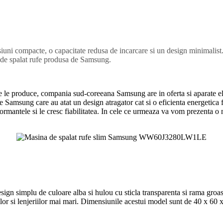
mpacte, o capacitate redusa de incarcare si un design minimalist. Efi
ini de spalat rufe produsa de Samsung.
re le produce, compania sud-coreeana Samsung are in oferta si aparate el
 de Samsung care au atat un design atragator cat si o eficienta energetica
antele si le cresc fiabilitatea. In cele ce urmeaza va vom prezenta o 
implu de culoare alba si hulou cu sticla transparenta si rama groasa. 
rilor si lenjeriilor mai mari. Dimensiunile acestui model sunt de 40 x 60