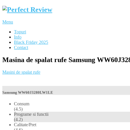
Menu
Topuri
Info
Black Friday 2025
Contact
Masina de spalat rufe Samsung WW60J3
Masini de spalat rufe
Samsung WW60J3280LW1LE
Consum
(4.5)
Programe si functii
(4.2)
Calitate/Pret
(4.6)