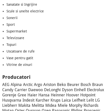
Sanatate si Ingrijire
Scule si unelte electrice
Sonerii
Sport
Supermarket
Televizoare
Topuri
Uscatoare de rufe
Vase pentru gatit
Vitrine de vinuri
Producatori
AEG
Alpina
Arctic
Argo
Ariston
Beko
Beurer
Bosch
Braun
Candy
Carrier
Daewoo
DeLonghi
Dyson
Einhell
Electrolux
Gorenje
Gree
Haier
Hansa
Heinner
Hoover
Hotpoint
Husqvarna
Indesit
Karcher
Krups
Laica
Leifheit
Lelit
LG
Liebherr
Makita
Melitta
Midea
Miele
Morphy Richards
Motan
Oster
Oursson
Ozen
Panasonic
Philips
Proscenic