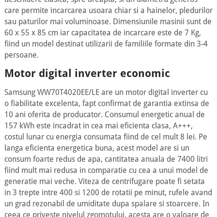
care permite incarcarea usoara chiar si a hainelor, pledurilor
sau paturilor mai voluminoase. Dimensiunile masinii sunt de
60 x 55 x 85 cm iar capacitatea de incarcare este de 7 Kg,
fiind un model destinat utilizarii de familiile formate din 3-4
persoane.
Motor digital inverter economic
Samsung WW70T4020EE/LE are un motor digital inverter cu
o fiabilitate excelenta, fapt confirmat de garantia extinsa de
10 ani oferita de producator. Consumul energetic anual de
157 kWh este incadrat in cea mai eficienta clasa, A+++,
costul lunar cu energia consumata fiind de cel mult 8 lei. Pe
langa eficienta energetica buna, acest model are si un
consum foarte redus de apa, cantitatea anuala de 7400 litri
fiind mult mai redusa in comparatie cu cea a unui model de
generatie mai veche. Viteza de centrifugare poate fi setata
in 3 trepte intre 400 si 1200 de rotatii pe minut, rufele avand
un grad rezonabil de umiditate dupa spalare si stoarcere. In
ceea ce priveste nivelul zgomotului, acesta are o valoare de