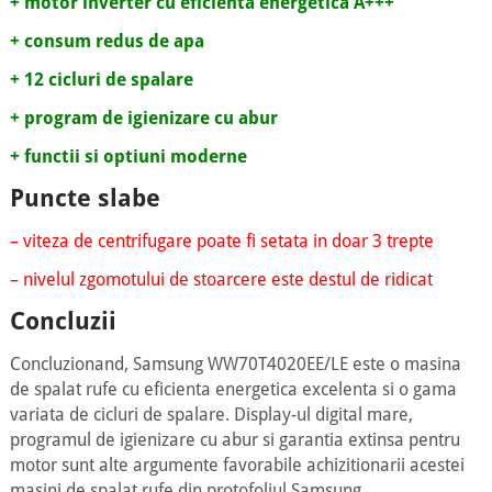
+ motor inverter cu eficienta energetica A+++
+ consum redus de apa
+ 12 cicluri de spalare
+ program de igienizare cu abur
+ functii si optiuni moderne
Puncte slabe
– viteza de centrifugare poate fi setata in doar 3 trepte
– nivelul zgomotului de stoarcere este destul de ridicat
Concluzii
Concluzionand, Samsung WW70T4020EE/LE este o masina
de spalat rufe cu eficienta energetica excelenta si o gama
variata de cicluri de spalare. Display-ul digital mare,
programul de igienizare cu abur si garantia extinsa pentru
motor sunt alte argumente favorabile achizitionarii acestei
masini de spalat rufe din protofoliul Samsung.