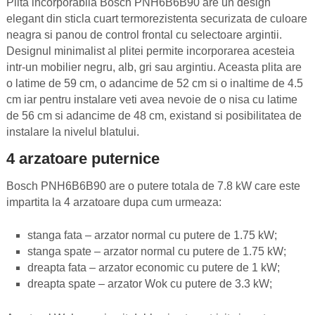
Plita incorporabila Bosch PNH6B6B90 are un design
elegant din sticla cuart termorezistenta securizata de culoare
neagra si panou de control frontal cu selectoare argintii.
Designul minimalist al plitei permite incorporarea acesteia
intr-un mobilier negru, alb, gri sau argintiu. Aceasta plita are
o latime de 59 cm, o adancime de 52 cm si o inaltime de 4.5
cm iar pentru instalare veti avea nevoie de o nisa cu latime
de 56 cm si adancime de 48 cm, existand si posibilitatea de
instalare la nivelul blatului.
4 arzatoare puternice
Bosch PNH6B6B90 are o putere totala de 7.8 kW care este
impartita la 4 arzatoare dupa cum urmeaza:
stanga fata – arzator normal cu putere de 1.75 kW;
stanga spate – arzator normal cu putere de 1.75 kW;
dreapta fata – arzator economic cu putere de 1 kW;
dreapta spate – arzator Wok cu putere de 3.3 kW;