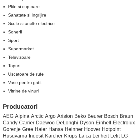
Plite si cuptoare
Sanatate si Ingrijire
Scule si unelte electrice
Sonerii
Sport
Supermarket
Televizoare
Topuri
Uscatoare de rufe
Vase pentru gatit
Vitrine de vinuri
Producatori
AEG
Alpina
Arctic
Argo
Ariston
Beko
Beurer
Bosch
Braun
Candy
Carrier
Daewoo
DeLonghi
Dyson
Einhell
Electrolux
Gorenje
Gree
Haier
Hansa
Heinner
Hoover
Hotpoint
Husqvarna
Indesit
Karcher
Krups
Laica
Leifheit
Lelit
LG