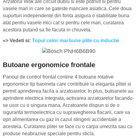
Arzatorul Wok are circuit dublu si este potrivit si pentru
vasele mari in care se gateste mancare asiatica. Cele doua
suporturi independente din fonta asigura o stabilitate buna
atat pentru vasele mici cat si pentru cele mari, curatarea
acestora putand sa fie facuta in chiuveta.
=> Vedeti si:
Topul celor mai bune plite cu inductie
Butoane ergonomice frontale
Panoul de control frontal contine 4 butoane rotative
ergonomice tip baoineta care contribuie la eleganta plitei si
permit aprinderea facila a arzatoarelor. In plus, butoanele au
aprindere electrica integrata, activarea arzatoarelor facandu-
se usor cu o singura mana. Arzatoarele dispun si de o
siguranta termoelectrica cu supravegherea flacarii, care va
opri alimentarea cu gaz in cazul stingerii accidentale a
acesteia. Curatarea plitei se face cu o carpa umezita sau cu
produse neabrazive speciale pentru sticla.