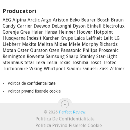
Producatori
AEG
Alpina
Arctic
Argo
Ariston
Beko
Beurer
Bosch
Braun
Candy
Carrier
Daewoo
DeLonghi
Dyson
Einhell
Electrolux
Gorenje
Gree
Haier
Hansa
Heinner
Hoover
Hotpoint
Husqvarna
Indesit
Karcher
Krups
Laica
Leifheit
Lelit
LG
Liebherr
Makita
Melitta
Midea
Miele
Morphy Richards
Motan
Oster
Oursson
Ozen
Panasonic
Philips
Proscenic
Remington
Rowenta
Samsung
Sharp
Stanley
Star-Light
Steinhaus
tefal
Teka
Tesla
Texas
Toshiba
Tosot
Trotec
Turbionaire
Viking
Whirlpool
Xiaomi
zanussi
Zass
Zelmer
Politica de confidentialitate
Politica privind fisierele cookie
© 2026
Perfect Review
.
Politica De Confidentialitate
Politica Privind Fisierele Cookie