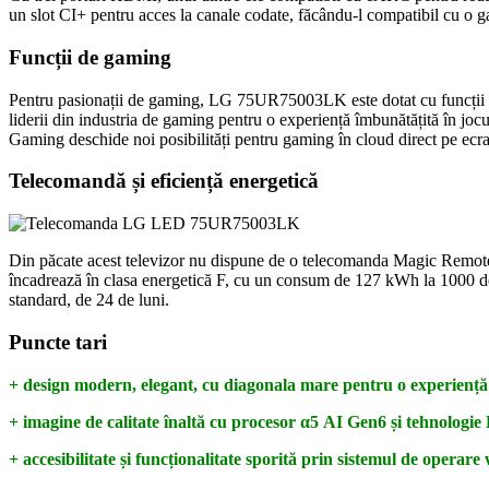
un slot CI+ pentru acces la canale codate, făcându-l compatibil cu o g
Funcții de gaming
Pentru pasionații de gaming, LG 75UR75003LK este dotat cu funcții
liderii din industria de gaming pentru o experiență îmbunătățită în j
Gaming deschide noi posibilități pentru gaming în cloud direct pe ecra
Telecomandă și eficiență energetică
Din păcate acest televizor nu dispune de o telecomanda Magic Remote 
încadrează în clasa energetică F, cu un consum de 127 kWh la 1000 de 
standard, de 24 de luni.
Puncte tari
+ design modern, elegant, cu diagonala mare pentru o experiență 
+ imagine de calitate înaltă cu procesor α5 AI Gen6 și tehnolog
+ accesibilitate și funcționalitate sporită prin sistemul de operare