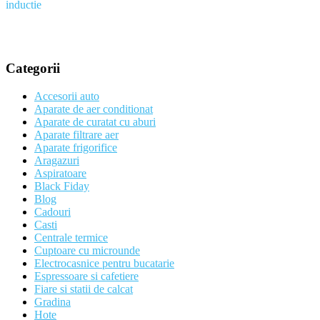
Categorii
Accesorii auto
Aparate de aer conditionat
Aparate de curatat cu aburi
Aparate filtrare aer
Aparate frigorifice
Aragazuri
Aspiratoare
Black Fiday
Blog
Cadouri
Casti
Centrale termice
Cuptoare cu microunde
Electrocasnice pentru bucatarie
Espressoare si cafetiere
Fiare si statii de calcat
Gradina
Hote