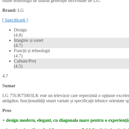
multe tehnologii de ultima generație dezvoltate de LG.
Brand:
LG
[ Specificații ]
Design
(4.8)
Imagine și sunet
(4.7)
Funcții și tehnologii
(4.7)
Calitate/Preț
(4.5)
4.7
Sumar
LG 75UR75003LK este un televizor care reprezintă o opțiune excelentă
atrăgător, funcționalități smart variate și specificații tehnice orientat
Pros
+ design modern, elegant, cu diagonala mare pentru o experiență 