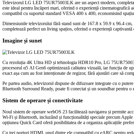
Televizorul LG LED 75UR75003LK are un aspect modern, completat de fi
este ideal pentru încăperi mari, oferind o experiență cinematografică ac
compatibil cu suportul standard VESA 400 x 400, economisind spațiu ș
Dimensiunile televizorului fără stand sunt de 167.8 x 59.9 x 96.4 cm,
completează perfect un living spațios, oferind o experiență captivantă
Imagine și sunet
Cu rezoluția 4K Ultra HD și tehnologia HDR10 Pro, LG 75UR75003LK ofe
procesorul α5 AI Gen6 optimizează calitatea vizuală, iar funcția de u
exact așa cum au fost intenționate de regizor, fără ajustări care să comp
Pe partea audio, televizorul dispune de difuzoare integrate cu o putere
Bluetooth Surround Ready, poate fi conectat și un soundbar pentru o
Sistem de operare și conectivitate
Noul sistem de operare webOS 23 facilitează navigarea și permite acces
Wi-Fi și Bluetooth, incluzând și funcționalități speciale precum Appl
opțiunea Quick Card oferă posibilitatea de a organiza aplicațiile prefe
Cu trei porturi HDMI, unul dintre ele compatibil cu eARC pentru redarea