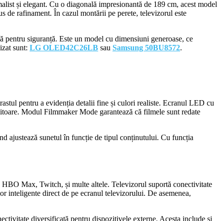
alist și elegant. Cu o diagonală impresionantă de 189 cm, acest model
us de rafinament. În cazul montării pe perete, televizorul este
dă pentru siguranță. Este un model cu dimensiuni generoase, ce
izat sunt:
LG OLED42C26LB
sau
Samsung 50BU8572
.
l pentru a evidenția detalii fine și culori realiste. Ecranul LED cu
imitoare. Modul Filmmaker Mode garantează că filmele sunt redate
nd ajustează sunetul în funcție de tipul conținutului. Cu funcția
, HBO Max, Twitch, și multe altele. Televizorul suportă conectivitate
r inteligente direct de pe ecranul televizorului. De asemenea,
tivitate diversificată pentru dispozitivele externe. Acesta include și