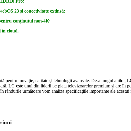
ie HDR10 Pro;
 webOS 23 și conectivitate extinsă;
i pentru conținutul non-4K;
 în cloud.
ută pentru inovație, calitate și tehnologii avansate. De-a lungul anilor,
oară. LG este unul din liderii pe piața televizoarelor premium și are în 
 rândurile următoare vom analiza specificațiile importante ale acestui
siuni