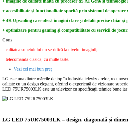
+ imagine de calitate înaltă cu procesor α5 AI Gen6 și tehnolog
+ accesibilitate și funcționalitate sporită prin sistemul de operare
+ 4K Upscaling care oferă imagini clare și detalii precise chiar ș
+ optimizare pentru gaming și compatibilitate cu servicii de jocuri
Cons
– calitatea sunetulului nu se ridică la nivelul imaginii;
– telecomandă clasică, cu multe taste.
Vezi cel mai bun preț
LG este una dintre mărcile de top în industria televizoarelor, recunosc
calitate cu un design elegant, oferind o experiență de vizionare superi
LED 75UR75003LK este un televizor cu specificații tehnice bune iar în
LG LED 75UR75003LK – design, diagonală și dimen