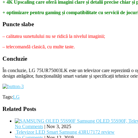
+ 4K Upscaling care oferă imagini clare și detalii precise chiar ș
+ optimizare pentru gaming și compatibilitate cu servicii de jocuri
Puncte slabe
– calitatea sunetulului nu se ridică la nivelul imaginii;
– telecomandă clasică, cu multe taste.
Concluzie
În concluzie, LG 75UR75003LK este un televizor care reprezintă o opț
design atrăgător, funcționalități smart variate și specificații tehnice o
Tags:
LG
Related Posts
Samsung OLED 55S90F, Televiz
No Comments
|
Nov 3, 2025
Televizor LED Smart Samsung 43RU7172 review
No Comments
|
Nov 12, 2019