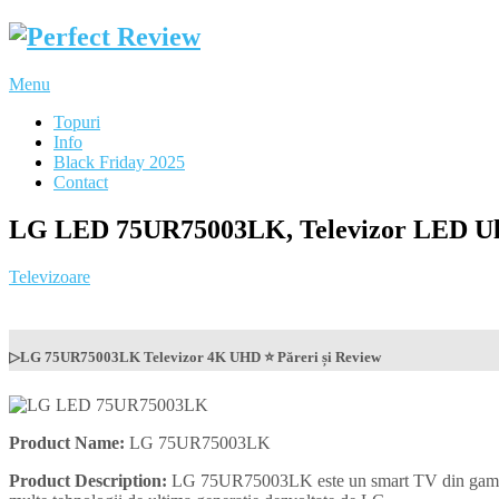
Menu
Topuri
Info
Black Friday 2025
Contact
LG LED 75UR75003LK, Televizor LED Ultr
Televizoare
▷LG 75UR75003LK Televizor 4K UHD ⭐ Păreri și Review
Product Name:
LG 75UR75003LK
Product Description:
LG 75UR75003LK este un smart TV din gama 202