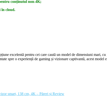
i pentru conținutul non-4K;
 în cloud.
iune excelentă pentru cei care caută un model de dimensiuni mari, cu pe
rientate spre o experiență de gaming și vizionare captivantă, acest model e
or smart, 138 cm, 4K – Păreri și Review