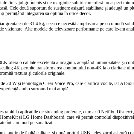
nisajul gri închis și de marginile subțiri care oferă un aspect minim
asă. Cele două suporturi de susținere asigură stabilitate și adaugă un pl
i permițând integrarea sa optimă în orice decor.
 iar greutatea de 31.4 kg, ceea ce necesită amplasarea pe o comodă soli
 de vizionare. Alte modele de televizoare performante pe care le-am anal
ră o calitate excelentă a imaginii, adaptând luminozitatea și contrastu
pscaling 4K permite transformarea conținutului non-4K la o claritate u
romită textura și culorile originale.
 de 20 W și tehnologia Clear Voice Pro, care clarifică vocile, iar AI Sou
 experiență audio surround mai amplă.
 rapid la aplicațiile de streaming preferate, cum ar fi Netflix, Disney+
e HomeKit și LG Home Dashboard, care vă permit controlul dispozitivelo
rate într-un mod personalizat.
 audio de înaltă calitate, și două porturi USB, televizorul asigură conec