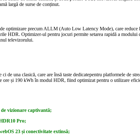
amă largă de surse de conținut.
 de optimizare precum ALLM (Auto Low Latency Mode), care reduce lag
ocurile HDR. Optimizer-ul pentru jocuri permite setarea rapidă a modulu
nul televizorului.
ci de una clasică, care are însă taste dedicatepentru platformele de s
ore și 190 kWh în modul HDR, fiind optimizat pentru o utilizare eficient
de vizionare captivantă;
ie HDR10 Pro;
 webOS 23 și conectivitate extinsă;