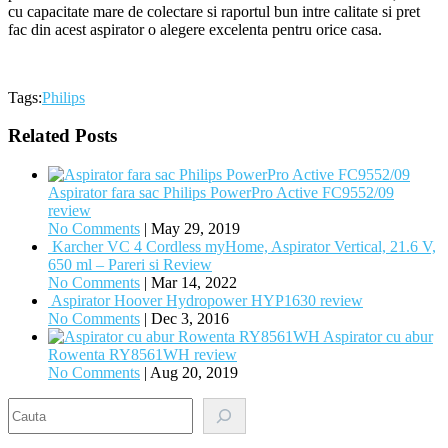
cu capacitate mare de colectare si raportul bun intre calitate si pret
fac din acest aspirator o alegere excelenta pentru orice casa.
Tags:
Philips
Related Posts
Aspirator fara sac Philips PowerPro Active FC9552/09
review
No Comments
|
May 29, 2019
Karcher VC 4 Cordless myHome, Aspirator Vertical, 21.6 V,
650 ml – Pareri si Review
No Comments
|
Mar 14, 2022
Aspirator Hoover Hydropower HYP1630 review
No Comments
|
Dec 3, 2016
Aspirator cu abur
Rowenta RY8561WH review
No Comments
|
Aug 20, 2019
Search