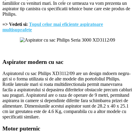
familiilor cu venituri mari. In cele ce urmeaza va vom prezenta un
aspirator tip canistra cu specificatii tehnice bune care este produs de
Philips.
=> Vedeti si:
Topul celor mai eficiente aspiratoare
multisuprafete
Aspirator modern cu sac
Aspiratorul cu sac Philips XD3112/09 are un design mdoern negru-
gri si o forma utilizata si de alte modele din portofoliul Philips.
Rotile laterale mari si roata multidirectionala permit manevrarea
facila a aspiratorului si depasirea diferitelor obstacole precum cabluri
sau praguri. Aspiratorul are o raza de operare de 9 metri, permitand
aspirarea in camere si dependinte diferite fara schimbarea prizei de
alimentare. Dimensiunile acestui aspirator sunt de 28.2 x 40 x 25.1
cm iar greutatea este de 4.6 Kg, comparabila cu a altor modele cu
specificatii similare.
Motor puternic