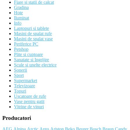
Fiare si statii de calcat
Gradina
Hote
Iluminat
Info
Laptopuri si tablete
Masini de spalat rufe
Masini de spalat vase
Periferice PC
Petshop
Plite si cuptoare
Sanatate si Ingrijire
Scule si unelte electrice
Sonerii
Sport
Supermarket
Televizoare
Topuri
Uscatoare de rufe
Vase pentru gatit
Vitrine de vinuri
Producatori
AEG
Alpina
Arctic
Argo
Ariston
Beko
Beurer
Bosch
Braun
Candy