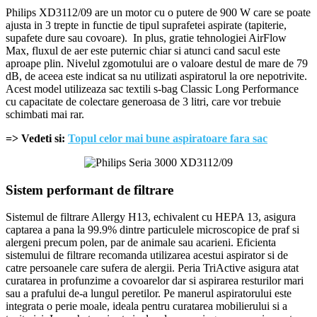
Philips XD3112/09 are un motor cu o putere de 900 W care se poate
ajusta in 3 trepte in functie de tipul suprafetei aspirate (tapiterie,
supafete dure sau covoare). In plus, gratie tehnologiei AirFlow
Max, fluxul de aer este puternic chiar si atunci cand sacul este
aproape plin. Nivelul zgomotului are o valoare destul de mare de 79
dB, de aceea este indicat sa nu utilizati aspiratorul la ore nepotrivite.
Acest model utilizeaza sac textili s-bag Classic Long Performance
cu capacitate de colectare generoasa de 3 litri, care vor trebuie
schimbati mai rar.
=> Vedeti si:
Topul celor mai bune aspiratoare fara sac
Sistem performant de filtrare
Sistemul de filtrare Allergy H13, echivalent cu HEPA 13, asigura
captarea a pana la 99.9% dintre particulele microscopice de praf si
alergeni precum polen, par de animale sau acarieni. Eficienta
sistemului de filtrare recomanda utilizarea acestui aspirator si de
catre persoanele care sufera de alergii. Peria TriActive asigura atat
curatarea in profunzime a covoarelor dar si aspirarea resturilor mari
sau a prafului de-a lungul peretilor. Pe manerul aspiratorului este
integrata o perie moale, ideala pentru curatarea mobilierului si a