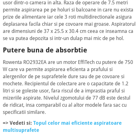
usor dintr-o camera in alta. Raza de operare de 7.5 metri
permite aspirarea pe pe holuri si balcoane in care nu exista
prize de alimentare iar cele 3 roti multidirectionale asigura
deplasarea facila chiar si pe covoare mai groase. Aspiratorul
are dimensiuni de 37 x 25.5 x 30.4 cm ceea ce inseamna ca
se va putea depozita si intr-un dulap mai mic de pe hol.
Putere buna de absorbtie
Rowenta RO2932EA are un motor EffiTech cu putere de 750
W care va permite aspirarea eficienta a prafului si
alergenilor de pe suprafetele dure sau de pe covoare si
mochete. Recipientul de colectare are o capacitate de 1.2
litri si se goleste usor, fara riscul de a imprastia praful si
mizeriile aspirate. Nivelul zgomotului de 77 dB este destul
de ridicat, insa comparabil cu al altor modele fara sac cu
specificatii similare.
=> Vedeti si:
Topul celor mai eficiente aspiratoare
multisuprafete