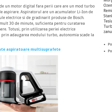
Morp
Oze
 un motor digital fara perii care are un mod turbo
Rem
de aspirare. Aspiratorul are un acumulator Li-Ion de
Stan
scule electrice si de gradinarit produse de Bosch.
Tesl
mult 30 de minute, suficienta pentru curatarea
Turb
re. Totusi, prin utilizarea periei electrice
zanu
r prin adaugarea modului turbo, autonomia scade la
Po
ente aspiratoare multisuprafete
Pol