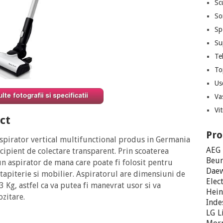
Scu
So
Sp
Su
Te
To
Us
Va
Vit
ct
Pro
pirator vertical multifunctional produs in Germania
AEG
cipient de colectare transparent. Prin scoaterea
Beur
n aspirator de mana care poate fi folosit pentru
Dae
tapiterie si mobilier. Aspiratorul are dimensiuni de
Elec
3 Kg, astfel ca va putea fi manevrat usor si va
Hein
ozitare.
Inde
LG
L