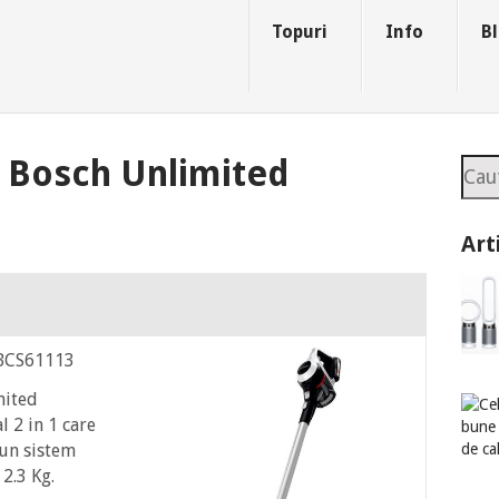
Topuri
Info
Bl
l Bosch Unlimited
Sea
Art
BCS61113
mited
l 2 in 1 care
un sistem
 2.3 Kg.