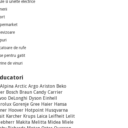
le si unelte electrice
nerii
ort
permarket
levizoare
puri
catoare de rufe
se pentru gatit
rine de vinuri
ducatori
Alpina
Arctic
Argo
Ariston
Beko
er
Bosch
Braun
Candy
Carrier
woo
DeLonghi
Dyson
Einhell
trolux
Gorenje
Gree
Haier
Hansa
ner
Hoover
Hotpoint
Husqvarna
sit
Karcher
Krups
Laica
Leifheit
Lelit
iebherr
Makita
Melitta
Midea
Miele