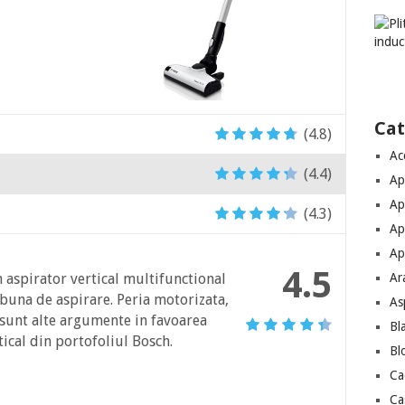
Cat
(4.8)
Ac
(4.4)
Ap
Ap
(4.3)
Ap
Ap
4.5
Ar
aspirator vertical multifunctional
buna de aspirare. Peria motorizata,
As
 sunt alte argumente in favoarea
Bl
rtical din portofoliul Bosch.
Bl
Ca
Ca