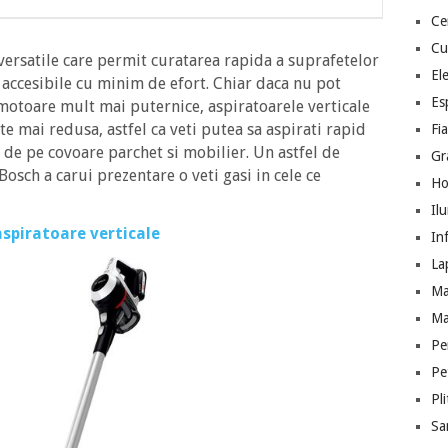
Ce
Cu
versatile care permit curatarea rapida a suprafetelor
El
u accesibile cu minim de efort. Chiar daca nu pot
Es
 motoare mult mai puternice, aspiratoarele verticale
e mai redusa, astfel ca veti putea sa aspirati rapid
Fia
 de pe covoare parchet si mobilier. Un astfel de
Gr
osch a carui prezentare o veti gasi in cele ce
Ho
Il
aspiratoare verticale
In
La
Ma
Ma
Pe
Pe
Pl
San