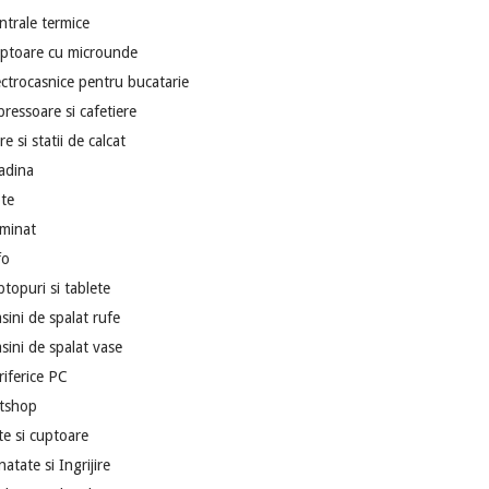
ntrale termice
ptoare cu microunde
ectrocasnice pentru bucatarie
pressoare si cafetiere
re si statii de calcat
adina
te
uminat
fo
ptopuri si tablete
sini de spalat rufe
sini de spalat vase
riferice PC
tshop
ite si cuptoare
atate si Ingrijire