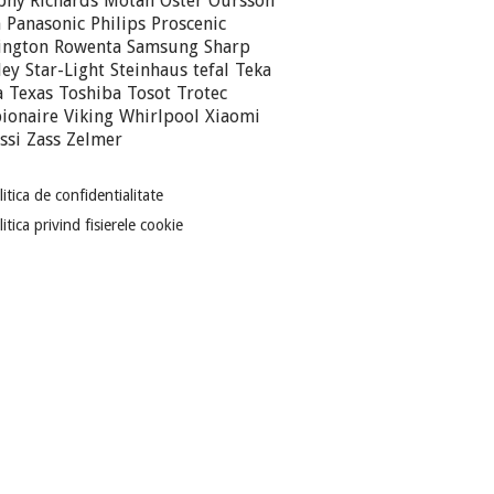
hy Richards
Motan
Oster
Oursson
n
Panasonic
Philips
Proscenic
ington
Rowenta
Samsung
Sharp
ley
Star-Light
Steinhaus
tefal
Teka
a
Texas
Toshiba
Tosot
Trotec
ionaire
Viking
Whirlpool
Xiaomi
ssi
Zass
Zelmer
litica de confidentialitate
itica privind fisierele cookie