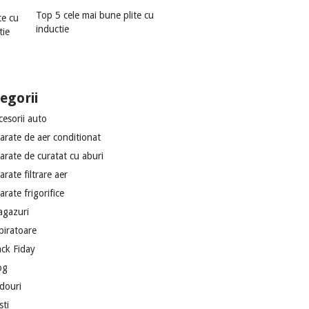
Top 5 cele mai bune plite cu
inductie
egorii
cesorii auto
arate de aer conditionat
arate de curatat cu aburi
arate filtrare aer
arate frigorifice
agazuri
piratoare
ack Fiday
og
douri
sti