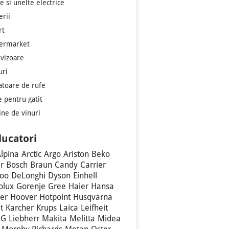
e si unelte electrice
erii
rt
ermarket
evizoare
uri
atoare de rufe
e pentru gatit
ine de vinuri
ucatori
lpina
Arctic
Argo
Ariston
Beko
r
Bosch
Braun
Candy
Carrier
oo
DeLonghi
Dyson
Einhell
olux
Gorenje
Gree
Haier
Hansa
er
Hoover
Hotpoint
Husqvarna
t
Karcher
Krups
Laica
Leifheit
LG
Liebherr
Makita
Melitta
Midea