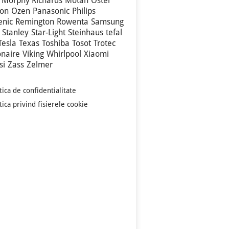
Morphy Richards
Motan
Oster
son
Ozen
Panasonic
Philips
enic
Remington
Rowenta
Samsung
Stanley
Star-Light
Steinhaus
tefal
Tesla
Texas
Toshiba
Tosot
Trotec
onaire
Viking
Whirlpool
Xiaomi
si
Zass
Zelmer
tica de confidentialitate
tica privind fisierele cookie