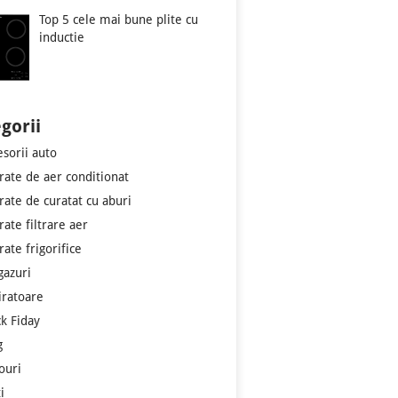
Top 5 cele mai bune plite cu
inductie
gorii
esorii auto
rate de aer conditionat
rate de curatat cu aburi
rate filtrare aer
ate frigorifice
gazuri
iratoare
ck Fiday
g
ouri
i