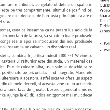
Miele
um am mentionat, congelatorul detine un spatiu in
Ours
 este pe trei compartimente, ultimul de jos fiind cel
Prosc
Sharp
gelare este deosebit de bun, asta prin faptul ca are o
Teka
4 ore.
Turbi
utomat, ceea ce inseamna ca ne putem lua adio de la
zanus
l deconectam de la priza, sa scoatem toate produsele
congeleze si apoi sa introducem din nou produsele
Poli
 noi inseamna un calvar si un disconfort real.
Poli
stetic, combina frigorifica Indesit LI80 FF1 W vine cu
 Materialul rafturilor este din sticla, un material des
fice. Este de culoare alba, usile sale se deschid catre
 pozitionate pe orizontala, fiind integrate. Manerele
 ulterioara a acestora, astfel incat va ofera un aspect
a din ultimele decenii, si aceasta vine cu un accesoriu
a, si anume tava de gheata. Despre zgomotul emis nu
 ca ajunge la 45 dB, adica un zgomot mai mult decat
it LI80 FF1 W va fi o aditie placuta in vietile noastre,