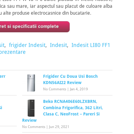
mica sau mare, iar aspectul sau placut de culoare alba
u alte produse electrocasnice din bucatarie.
it
,
frigider Indesit
,
Indesit
,
Indesit LI80 FF1
 prezentare
err
Frigider Cu Doua Usi Bosch
KDN56AI22 Review
No Comments
|
Jan 4, 2019
Beko RCNA406E60LZXBRN,
i
Combina Frigorifica, 362 Litri,
Clasa C, NeoFrost – Pareri Si
Review
No Comments
|
Jun 29, 2021