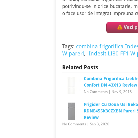
potrivindu-se in orice bucatarie, 
o face usor de integrat impreuna c
Tags:
combina frigorifica Indes
W pareri
,
Indesit LI80 FF1 W
Related Posts
Combina Frigorifica Liebh
Confort DN 43X13 Review
No Comments
|
Nov 9, 2018
Frigider Cu Doua Usi Beko
RDNE455K30ZXBN Pareri S
Review
No Comments
|
Sep 3, 2020