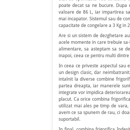
poate decat sa ne bucure. Dupa c
valoare de 86 L, iar impartirea sa
mai incapator. Sistemul sau de con
capacitate de congelare a 3 Kg in 2
Are si un sistem de dezghetare a
acele momente in care trebuie sa-
alimentare, sa asteptam sa se de
inapoi, ceea ce pentru multi dintre
In ceea ce priveste aspectul sau e
un design clasic, dar neimbatranit.
intalnit la diverse combine frigori
partea dreapta, iar manerele sunt
integrate vor impidica deteriorarea
placut. Ca orice combina frigorific
utilizat mai ales pe timp de var
avem ce sa spunem de rau, ci doar
suportabil.
In final, combina frigorifica Indes