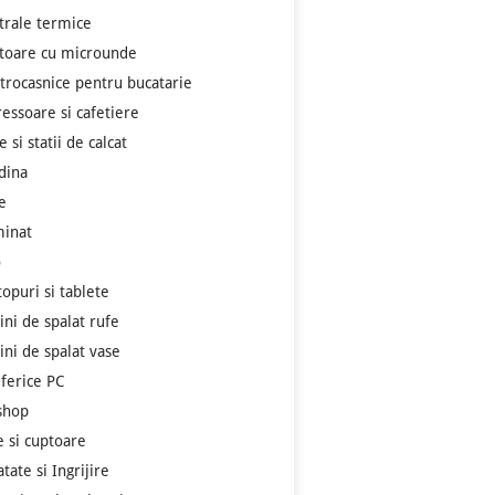
trale termice
toare cu microunde
ctrocasnice pentru bucatarie
ressoare si cafetiere
e si statii de calcat
dina
e
minat
o
topuri si tablete
ini de spalat rufe
ini de spalat vase
iferice PC
shop
e si cuptoare
tate si Ingrijire