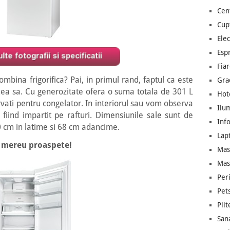
Cen
Cup
Ele
Esp
Fiar
bina frigorifica? Pai, in primul rand, faptul ca este
Gra
a sa. Cu generozitate ofera o suma totala de 301 L
Hot
rvati pentru congelator. In interiorul sau vom observa
Ilu
 fiind impartit pe rafturi. Dimensiunile sale sunt de
Inf
0 cm in latime si 68 cm adancime.
Lap
e mereu proaspete!
Mas
Mas
Per
Pet
Plit
Sana