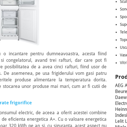
Scul
Son
Spo
Sup
Tel
Top
Usc
ou o incantare pentru dumneavoastra, acesta fiind
Vas
i congelatorul, avand trei rafturi, dar care pot fi
Vitr
e posibilitatea de a avea cinci rafturi, fiind usor de
. De asemenea, pe usa frigiderului vom gasi patru
Prod
eritele produse alimentare la temperatura dorita.
AEG
A
 stocarea unor produse mai mari, cum ar fi cutii de
Beure
Daew
rate frigorifice
Electr
Heinn
 consumul electric, de aceea a oferit acestei combine
Indesi
sa de eficienta energetica A+. Cu o valoare energetica
Lelit
oar 320 kWh pe an si, cu siguranta, acest aspect nu