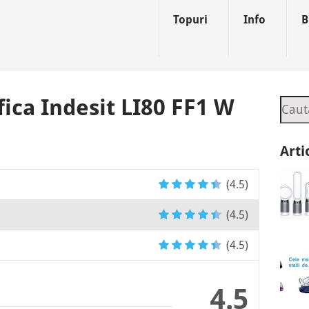
Topuri
Info
B
fica Indesit LI80 FF1 W
Sear
Art
(4.5)
(4.5)
(4.5)
4.5