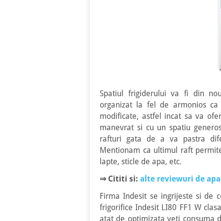
Spatiul frigiderului va fi din n
organizat la fel de armonios ca s
modificate, astfel incat sa va ofer
manevrat si cu un spatiu generos
rafturi gata de a va pastra dif
Mentionam ca ultimul raft permite
lapte, sticle de apa, etc.
⇒
Cititi si:
alte reviewuri de apa
Firma Indesit se ingrijeste si de
frigorifice Indesit LI80 FF1 W cla
atat de optimizata veti consuma d