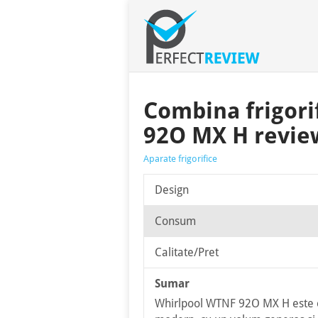
Combina frigori
92O MX H revie
Aparate frigorifice
Design
Consum
Calitate/Pret
Sumar
Whirlpool WTNF 92O MX H este o 