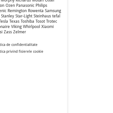
Morphy Richards
Motan
Oster
son
Ozen
Panasonic
Philips
enic
Remington
Rowenta
Samsung
Stanley
Star-Light
Steinhaus
tefal
Tesla
Texas
Toshiba
Tosot
Trotec
onaire
Viking
Whirlpool
Xiaomi
si
Zass
Zelmer
tica de confidentialitate
tica privind fisierele cookie