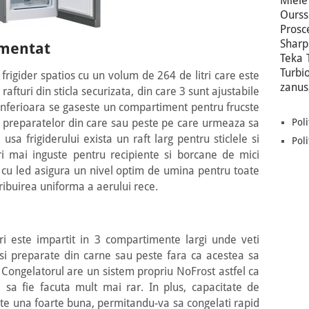
Miele
Ours
Prosc
Sharp
imentat
Teka
Turbi
igider spatios cu un volum de 264 de litri care este
zanus
afturi din sticla securizata, din care 3 sunt ajustabile
a inferioara se gaseste un compartiment pentru frucste
Poli
a preparatelor din care sau peste pe care urmeaza sa
 usa frigiderului exista un raft larg pentru sticlele si
Poli
turi mai inguste pentru recipiente si borcane de mici
 cu led asigura un nivel optim de umina pentru toate
stribuirea uniforma a aerului rece.
ri este impartit in 3 compartimente largi unde veti
 si preparate din carne sau peste fara ca acestea sa
. Congelatorul are un sistem propriu NoFrost astfel ca
sa fie facuta mult mai rar. In plus, capacitate de
ste una foarte buna, permitandu-va sa congelati rapid