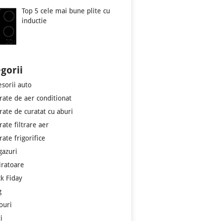
Top 5 cele mai bune plite cu
inductie
gorii
esorii auto
rate de aer conditionat
rate de curatat cu aburi
rate filtrare aer
ate frigorifice
gazuri
iratoare
ck Fiday
g
ouri
i