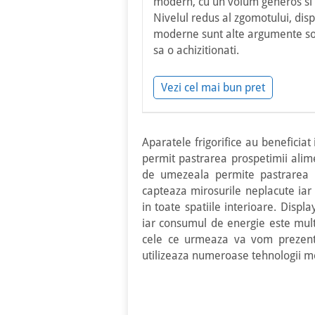
modern, cu un volum generos si
Nivelul redus al zgomotului, displ
moderne sunt alte argumente sol
sa o achizitionati.
Vezi cel mai bun pret
Aparatele frigorifice au beneficia
permit pastrarea prospetimii alim
de umezeala permite pastrarea pro
capteaza mirosurile neplacute iar
in toate spatiile interioare. Displ
iar consumul de energie este mul
cele ce urmeaza va vom prezenta
utilizeaza numeroase tehnologii 