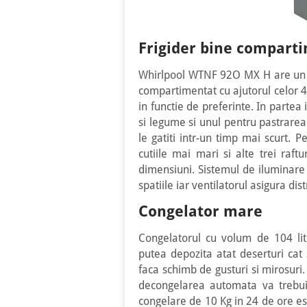
Frigider bine compart
Whirlpool WTNF 92O MX H are un fr
compartimentat cu ajutorul celor 4 r
in functie de preferinte. In parte
si legume si unul pentru pastrare
le gatiti intr-un timp mai scurt. Pe
cutiile mai mari si alte trei raf
dimensiuni. Sistemul de iluminare
spatiile iar ventilatorul asigura di
Congelator mare
Congelatorul cu volum de 104 lit
putea depozita atat deserturi cat
faca schimb de gusturi si mirosuri
decongelarea automata va trebui 
congelare de 10 Kg in 24 de ore e