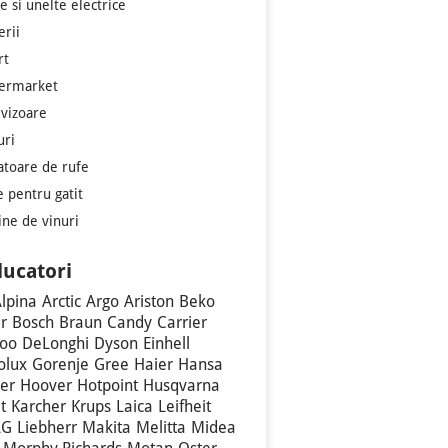
e si unelte electrice
erii
rt
ermarket
evizoare
uri
atoare de rufe
e pentru gatit
ine de vinuri
ucatori
lpina
Arctic
Argo
Ariston
Beko
r
Bosch
Braun
Candy
Carrier
oo
DeLonghi
Dyson
Einhell
olux
Gorenje
Gree
Haier
Hansa
er
Hoover
Hotpoint
Husqvarna
t
Karcher
Krups
Laica
Leifheit
LG
Liebherr
Makita
Melitta
Midea