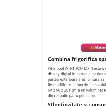
Combina frigorifica sp
Whirlpool WTNF 92O MX H este o co
display digital in partea superioar
partea exterioara a usilor care se
fie modificate in functie de spati
60 x 66 x 201 cm si un volum net tot
din cel putin patru persoane.
SIlentiozitate si cons