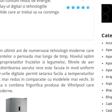
 un consum redus de energie.
ay-ul digital si tehnologiile
ide care ar trebui sa va convinga
Cate
Acc
Apa
t in ultimii ani de numeroase tehnologii moderne care
entelor o perioada mai lunga de timp. Nivelul optim
Apa
prietatilor fructelor si legumelor, filtrele de aer
Apa
 distribuirea aerului rece este facuta in mod uniform
Apar
ay-urile digitale permit setarea facila a temperaturilor
Ara
t mai redus in comparatie cu modelele mai vechi. In
Asp
 o combina frigorifica produsa de Whirlpool care
Bla
moderne.
Blo
Cad
Cast