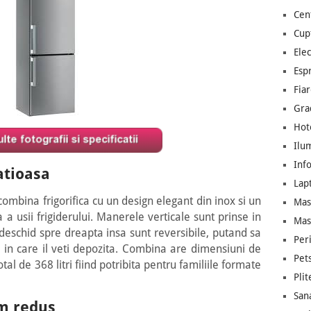
Cen
Cup
Ele
Esp
Fiar
Gra
Hot
Ilu
Inf
atioasa
Lap
mbina frigorifica cu un design elegant din inox si un
Mas
a a usii frigiderului. Manerele verticale sunt prinse in
Mas
 deschid spre dreapta insa sunt reversibile, putand sa
Per
ul in care il veti depozita. Combina are dimensiuni de
Pet
al de 368 litri fiind potribita pentru familiile formate
Plit
Sana
um redus