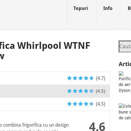
Topuri
Info
B
fica Whirlpool WTNF
Sear
w
Art
(4.7)
(4.5)
(4.5)
4.6
combina frigorifica cu un design