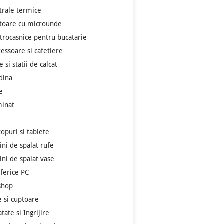
trale termice
toare cu microunde
ctrocasnice pentru bucatarie
ressoare si cafetiere
e si statii de calcat
dina
e
minat
o
topuri si tablete
ini de spalat rufe
ini de spalat vase
iferice PC
shop
e si cuptoare
tate si Ingrijire