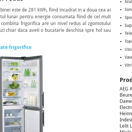
Scul
Son
inei este de 281 kWh, fiind incadrat in a doua cea ai
stul lunar pentru energie consumata fiind de cel mult
Spo
 combina frigorifica are un nivel redus al zgomotului
Sup
uzi chiar daca aveti o bucatarie deschisa spre hol sau
Tel
Top
ate frigorifice
Usc
Vas
Vitr
Prod
AEG
A
Beure
Daew
Electr
Heinn
Indesi
Lelit