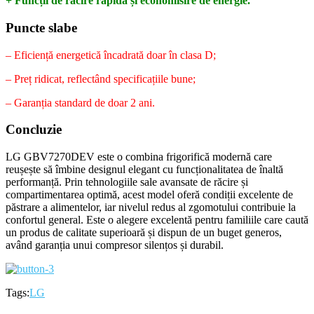
+ Funcții de răcire rapidă și economisire de energie.
Puncte slabe
– Eficiență energetică încadrată doar în clasa D;
– Preț ridicat, reflectând specificațiile bune;
– Garanția standard de doar 2 ani.
Concluzie
LG GBV7270DEV este o combina frigorifică modernă care
reușește să îmbine designul elegant cu funcționalitatea de înaltă
performanță. Prin tehnologiile sale avansate de răcire și
compartimentarea optimă, acest model oferă condiții excelente de
păstrare a alimentelor, iar nivelul redus al zgomotului contribuie la
confortul general. Este o alegere excelentă pentru familiile care caută
un produs de calitate superioară și dispun de un buget generos,
având garanția unui compresor silențos și durabil.
Tags:
LG