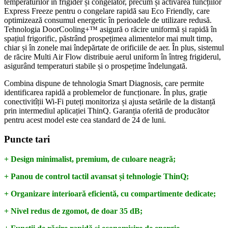
temperaturilor în frigider și congelator, precum și activarea funcțiilor
Express Freeze pentru o congelare rapidă sau Eco Friendly, care
optimizează consumul energetic în perioadele de utilizare redusă.
Tehnologia DoorCooling+™ asigură o răcire uniformă și rapidă în
spațiul frigorific, păstrând prospețimea alimentelor mai mult timp,
chiar și în zonele mai îndepărtate de orificiile de aer. În plus, sistemul
de răcire Multi Air Flow distribuie aerul uniform în întreg frigiderul,
asigurând temperaturi stabile și o prospețime îndelungată.
Combina dispune de tehnologia Smart Diagnosis, care permite
identificarea rapidă a problemelor de funcționare. În plus, grație
conectivitîții Wi-Fi puteți monitoriza și ajusta setările de la distanță
prin intermediul aplicației ThinQ. Garanția oferită de producător
pentru acest model este cea standard de 24 de luni.
Puncte tari
+ Design minimalist, premium, de culoare neagră;
+ Panou de control tactil avansat și tehnologie ThinQ;
+ Organizare interioară eficientă, cu compartimente dedicate;
+ Nivel redus de zgomot, de doar 35 dB;