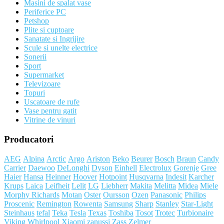
Masini de spalat vase
Periferice PC
Petshop
Plite si cuptoare
Sanatate si Ingrijire
Scule si unelte electrice
Sonerii
Sport
Supermarket
Televizoare
Topuri
Uscatoare de rufe
Vase pentru gatit
Vitrine de vinuri
Producatori
AEG
Alpina
Arctic
Argo
Ariston
Beko
Beurer
Bosch
Braun
Candy
Carrier
Daewoo
DeLonghi
Dyson
Einhell
Electrolux
Gorenje
Gree
Haier
Hansa
Heinner
Hoover
Hotpoint
Husqvarna
Indesit
Karcher
Krups
Laica
Leifheit
Lelit
LG
Liebherr
Makita
Melitta
Midea
Miele
Morphy Richards
Motan
Oster
Oursson
Ozen
Panasonic
Philips
Proscenic
Remington
Rowenta
Samsung
Sharp
Stanley
Star-Light
Steinhaus
tefal
Teka
Tesla
Texas
Toshiba
Tosot
Trotec
Turbionaire
Viking
Whirlpool
Xiaomi
zanussi
Zass
Zelmer