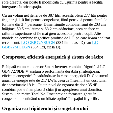
spre dreapta, dar poate fi modificată cu ușurință pentru a facilita
integrarea în orice spațiu.
Cu un volum net generos de 387 litri, aceasta oferă 277 litri pentru
frigider și 110 litri pentru congelator, fiind potrivită pentru familiile
formate din 3-4 persoane. Dimensiunile combinei sunt de 203 cm
înălțime, 59.5 cm lățime și 68.2 cm adâncime, ceea ce face ca
rafturile superioare să fie mai greu accesibile pentru copii. Alte
modele de combine frigorifice produse de LG pe care le-am analizat
recent sunt:
LG GBB72NSUGN
(384 litri, clasa D) sau
LG
GBB72MCEGN
(384 litri, clasa D).
Compresor, eficiență energetică și sistem de răcire
Echipată cu un compresor Smart Inverter, combina frigorifică LG
GBV7270DE V asigură o performanță durabilă și silențioasă,
eficiența energetică încadrându-se în clasa energetică D. Consumul
anual de energie este de 217 kWh, ceea ce înseamnă un cost lunar
de aproximativ 18 lei. Cu un nivel de zgomot de doar 35 dB,
combina poate fi amplasată chiar ți în apropierea unui dormitor.
Sistemul de răcire Total No Frost previne formarea gheții în
congelator, menținând o umiditate optimă în spațiul frigorific.
Organizarea frigiderului și congelatorului