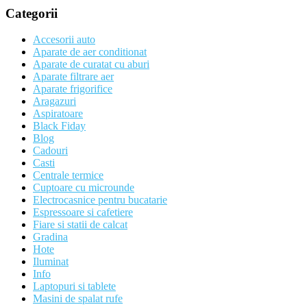
Categorii
Accesorii auto
Aparate de aer conditionat
Aparate de curatat cu aburi
Aparate filtrare aer
Aparate frigorifice
Aragazuri
Aspiratoare
Black Fiday
Blog
Cadouri
Casti
Centrale termice
Cuptoare cu microunde
Electrocasnice pentru bucatarie
Espressoare si cafetiere
Fiare si statii de calcat
Gradina
Hote
Iluminat
Info
Laptopuri si tablete
Masini de spalat rufe