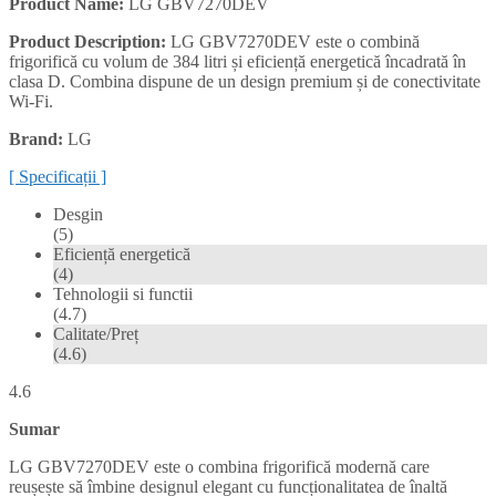
Product Name:
LG GBV7270DEV
Product Description:
LG GBV7270DEV este o combină
frigorifică cu volum de 384 litri și eficiență energetică încadrată în
clasa D. Combina dispune de un design premium și de conectivitate
Wi-Fi.
Brand:
LG
[ Specificații ]
Desgin
(5)
Eficiență energetică
(4)
Tehnologii si functii
(4.7)
Calitate/Preț
(4.6)
4.6
Sumar
LG GBV7270DEV este o combina frigorifică modernă care
reușește să îmbine designul elegant cu funcționalitatea de înaltă