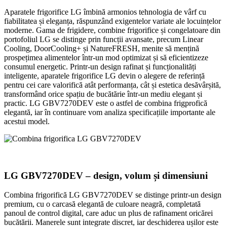
Aparatele frigorifice LG îmbină armonios tehnologia de vârf cu
fiabilitatea și eleganța, răspunzând exigentelor variate ale locuințelor
moderne. Gama de frigidere, combine frigorifice și congelatoare din
portofoliul LG se distinge prin funcții avansate, precum Linear
Cooling, DoorCooling+ și NatureFRESH, menite să mențină
prospețimea alimentelor într-un mod optimizat și să eficientizeze
consumul energetic. Printr-un design rafinat și funcționalități
inteligente, aparatele frigorifice LG devin o alegere de referință
pentru cei care valorifică atât performanța, cât și estetica desăvârșită,
transformând orice spațiu de bucătărie într-un mediu elegant și
practic. LG GBV7270DEV este o astfel de combina frigprofică
elegantă, iar în continuare vom analiza specificațiile importante ale
acestui model.
LG GBV7270DEV – design, volum și dimensiuni
Combina frigorifică LG GBV7270DEV se distinge printr-un design
premium, cu o carcasă elegantă de culoare neagră, completată
panoul de control digital, care aduc un plus de rafinament oricărei
bucătării. Manerele sunt integrate discret, iar deschiderea ușilor este