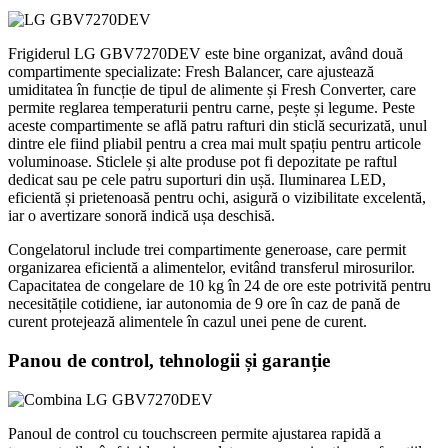
Frigiderul LG GBV7270DEV este bine organizat, având două
compartimente specializate: Fresh Balancer, care ajustează
umiditatea în funcție de tipul de alimente și Fresh Converter, care
permite reglarea temperaturii pentru carne, pește și legume. Peste
aceste compartimente se află patru rafturi din sticlă securizată, unul
dintre ele fiind pliabil pentru a crea mai mult spațiu pentru articole
voluminoase. Sticlele și alte produse pot fi depozitate pe raftul
dedicat sau pe cele patru suporturi din ușă. Iluminarea LED,
eficientă și prietenoasă pentru ochi, asigură o vizibilitate excelentă,
iar o avertizare sonoră indică ușa deschisă.
Congelatorul include trei compartimente generoase, care permit
organizarea eficientă a alimentelor, evitând transferul mirosurilor.
Capacitatea de congelare de 10 kg în 24 de ore este potrivită pentru
necesitățile cotidiene, iar autonomia de 9 ore în caz de pană de
curent protejează alimentele în cazul unei pene de curent.
Panou de control, tehnologii și garanție
Panoul de control cu touchscreen permite ajustarea rapidă a