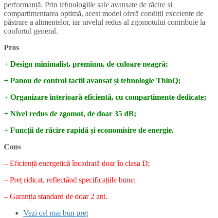
performanță. Prin tehnologiile sale avansate de răcire și
compartimentarea optimă, acest model oferă condiții excelente de
păstrare a alimentelor, iar nivelul redus al zgomotului contribuie la
confortul general.
Pros
+ Design minimalist, premium, de culoare neagră;
+ Panou de control tactil avansat și tehnologie ThinQ;
+ Organizare interioară eficientă, cu compartimente dedicate;
+ Nivel redus de zgomot, de doar 35 dB;
+ Funcții de răcire rapidă și economisire de energie.
Cons
– Eficiență energetică încadrată doar în clasa D;
– Preț ridicat, reflectând specificațiile bune;
– Garanția standard de doar 2 ani.
Vezi cel mai bun preț