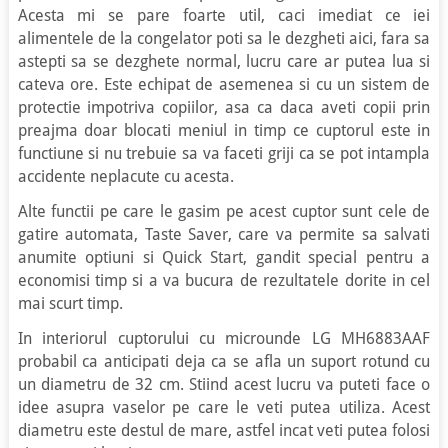
Acesta mi se pare foarte util, caci imediat ce iei
alimentele de la congelator poti sa le dezgheti aici, fara sa
astepti sa se dezghete normal, lucru care ar putea lua si
cateva ore. Este echipat de asemenea si cu un sistem de
protectie impotriva copiilor, asa ca daca aveti copii prin
preajma doar blocati meniul in timp ce cuptorul este in
functiune si nu trebuie sa va faceti griji ca se pot intampla
accidente neplacute cu acesta.
Alte functii pe care le gasim pe acest cuptor sunt cele de
gatire automata, Taste Saver, care va permite sa salvati
anumite optiuni si Quick Start, gandit special pentru a
economisi timp si a va bucura de rezultatele dorite in cel
mai scurt timp.
In interiorul cuptorului cu microunde LG MH6883AAF
probabil ca anticipati deja ca se afla un suport rotund cu
un diametru de 32 cm. Stiind acest lucru va puteti face o
idee asupra vaselor pe care le veti putea utiliza. Acest
diametru este destul de mare, astfel incat veti putea folosi