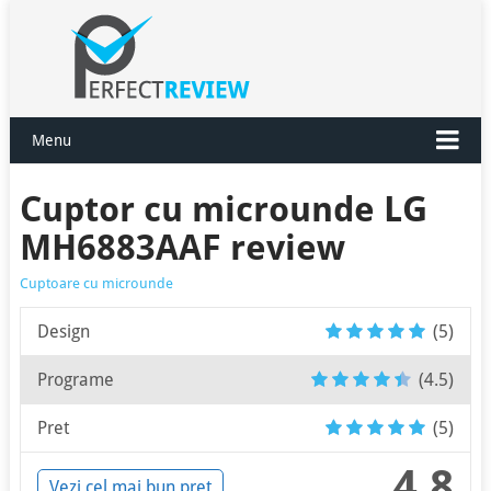
Menu
Cuptor cu microunde LG
MH6883AAF review
Cuptoare cu microunde
Design
(5)
Programe
(4.5)
Pret
(5)
4.8
Vezi cel mai bun pret