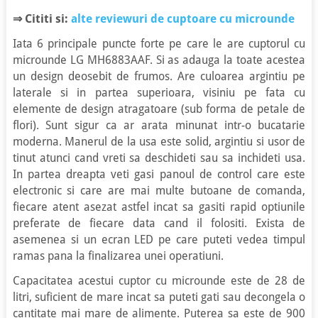
⇒ Cititi si:
alte reviewuri de cuptoare cu microunde
Iata 6 principale puncte forte pe care le are cuptorul cu
microunde LG MH6883AAF. Si as adauga la toate acestea
un design deosebit de frumos. Are culoarea argintiu pe
laterale si in partea superioara, visiniu pe fata cu
elemente de design atragatoare (sub forma de petale de
flori). Sunt sigur ca ar arata minunat intr-o bucatarie
moderna. Manerul de la usa este solid, argintiu si usor de
tinut atunci cand vreti sa deschideti sau sa inchideti usa.
In partea dreapta veti gasi panoul de control care este
electronic si care are mai multe butoane de comanda,
fiecare atent asezat astfel incat sa gasiti rapid optiunile
preferate de fiecare data cand il folositi. Exista de
asemenea si un ecran LED pe care puteti vedea timpul
ramas pana la finalizarea unei operatiuni.
Capacitatea acestui cuptor cu microunde este de 28 de
litri, suficient de mare incat sa puteti gati sau decongela o
cantitate mai mare de alimente. Puterea sa este de 900