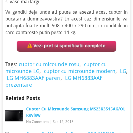
si vase mai largi.
Va ganditi deja unde ati putea sa asezati acest cuptor in
bucataria dumneavoastra? In acest caz dimensiunile va
pot ajuta foarte mult: 508 x 400 x 290 mm, in conditiile in
care cantareste putin peste 14 kg.
Tags:
cuptor cu micounde rosu
,
cuptor cu
microunde LG
,
cuptor cu microunde modern
,
LG
,
LG MH6883AAF pareri
,
LG MH6883AAF
prezentare
Related Posts
Cuptor Cu Microunde Samsung MS23K3515AK/OL
Review
No Comments
|
Sep 12, 2018