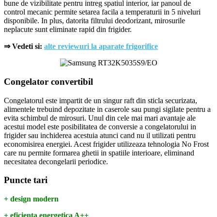
bune de vizibilitate pentru intreg spatiul interior, iar panoul de
control mecanic permite setarea facila a temperaturii in 5 niveluri
disponibile. In plus, datorita filtrului deodorizant, mirosurile
neplacute sunt eliminate rapid din frigider.
⇒ Vedeti si:
alte reviewuri la aparate frigorifice
Congelator convertibil
Congelatorul este impartit de un singur raft din sticla securizata,
alimentele trebuind depozitate in caserole sau pungi sigilate pentru a
evita schimbul de mirosuri. Unul din cele mai mari avantaje ale
acestui model este posibilitatea de conversie a congelatorului in
frigider sau inchiderea acestuia atunci cand nu il utilizati pentru
economisirea energiei. Acest frigider utilizeaza tehnologia No Frost
care nu permite formarea ghetii in spatiile interioare, eliminand
necesitatea decongelarii periodice.
Puncte tari
+ design modern
+ eficienta energetica A++