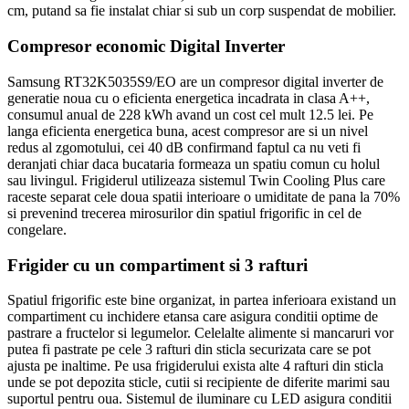
cm, putand sa fie instalat chiar si sub un corp suspendat de mobilier.
Compresor economic Digital Inverter
Samsung RT32K5035S9/EO are un compresor digital inverter de
generatie noua cu o eficienta energetica incadrata in clasa A++,
consumul anual de 228 kWh avand un cost cel mult 12.5 lei. Pe
langa eficienta energetica buna, acest compresor are si un nivel
redus al zgomotului, cei 40 dB confirmand faptul ca nu veti fi
deranjati chiar daca bucataria formeaza un spatiu comun cu holul
sau livingul. Frigiderul utilizeaza sistemul Twin Cooling Plus care
raceste separat cele doua spatii interioare o umiditate de pana la 70%
si prevenind trecerea mirosurilor din spatiul frigorific in cel de
congelare.
Frigider cu un compartiment si 3 rafturi
Spatiul frigorific este bine organizat, in partea inferioara existand un
compartiment cu inchidere etansa care asigura conditii optime de
pastrare a fructelor si legumelor. Celelalte alimente si mancaruri vor
putea fi pastrate pe cele 3 rafturi din sticla securizata care se pot
ajusta pe inaltime. Pe usa frigiderului exista alte 4 rafturi din sticla
unde se pot depozita sticle, cutii si recipiente de diferite marimi sau
suportul pentru oua. Sistemul de iluminare cu LED asigura conditii