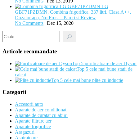
No Comments
|
Feb 13, 2019
LG
GBF71PZDMN, Combina frigorifica, 337 litri, Clasa A++,
Dozator apa, No Frost – Pareri si Review
No Comments
|
Dec 15, 2020
Search
Articole recomandate
Top 5 purificatoare de aer Dyson
Top 5 cele mai bune statii de
calcat
Top 5 cele mai bune plite cu inductie
Categorii
Accesorii auto
Aparate de aer conditionat
Aparate de curatat cu aburi
Aparate filtrare aer
Aparate frigorifice
Aragazuri
Aspiratoare