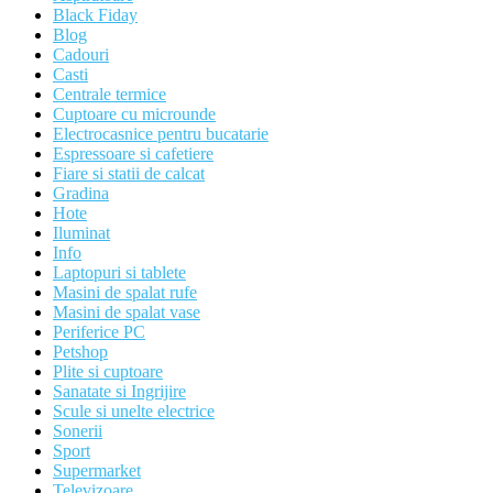
Black Fiday
Blog
Cadouri
Casti
Centrale termice
Cuptoare cu microunde
Electrocasnice pentru bucatarie
Espressoare si cafetiere
Fiare si statii de calcat
Gradina
Hote
Iluminat
Info
Laptopuri si tablete
Masini de spalat rufe
Masini de spalat vase
Periferice PC
Petshop
Plite si cuptoare
Sanatate si Ingrijire
Scule si unelte electrice
Sonerii
Sport
Supermarket
Televizoare