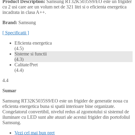
Product Description:
Samsung RT32K5035S9/EO este un frigider
cu 2 usi care are un volum net de 321 litri si o eficienta energetica
incadrata in clasa A++.
Brand:
Samsung
[ Specificatii ]
Eficienta energetica
(4.5)
Sisteme si functii
(4.3)
Calitate/Pret
(4.4)
4.4
Sumar
Samsung RT32K5035S9/EO este un frigider de generatie noua cu
eficienta energetica buna si spatii interioare bine organizate.
Congelatorul convertibil, nivelul redus al zgomotului si sistemul de
iluminare cu LED sunt alte atuuri ale acestui frigider din portofoliul
Samsung.
Vezi cel mai bun pret