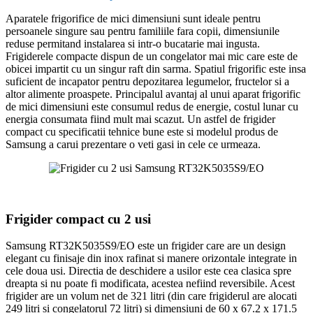
Aparatele frigorifice de mici dimensiuni sunt ideale pentru
persoanele singure sau pentru familiile fara copii, dimensiunile
reduse permitand instalarea si intr-o bucatarie mai ingusta.
Frigiderele compacte dispun de un congelator mai mic care este de
obicei impartit cu un singur raft din sarma. Spatiul frigorific este insa
suficient de incapator pentru depozitarea legumelor, fructelor si a
altor alimente proaspete. Principalul avantaj al unui aparat frigorific
de mici dimensiuni este consumul redus de energie, costul lunar cu
energia consumata fiind mult mai scazut. Un astfel de frigider
compact cu specificatii tehnice bune este si modelul produs de
Samsung a carui prezentare o veti gasi in cele ce urmeaza.
Frigider compact cu 2 usi
Samsung RT32K5035S9/EO este un frigider care are un design
elegant cu finisaje din inox rafinat si manere orizontale integrate in
cele doua usi. Directia de deschidere a usilor este cea clasica spre
dreapta si nu poate fi modificata, acestea nefiind reversibile. Acest
frigider are un volum net de 321 litri (din care frigiderul are alocati
249 litri si congelatorul 72 litri) si dimensiuni de 60 x 67.2 x 171.5