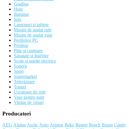
Gradina
Hote
Iluminat
Info
Laptopuri si tablete
Masini de spalat rufe
Masini de spalat vase
Periferice PC
Petshop
Plite si cuptoare
Sanatate si Ingrijire
Scule si unelte electrice
Sonerii
Sport
Supermarket
Televizoare
Topuri
Uscatoare de rufe
Vase pentru gatit
Vitrine de vinuri
Producatori
AEG
Alpina
Arctic
Argo
Ariston
Beko
Beurer
Bosch
Braun
Candy