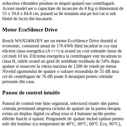
reducerea vibratiilor produse in timpul spalarii sau centrifugarii.
Aceast model are o capacitate de incarcare de 8 Kg si dimensiuni de
55 x 59.8 x 84.8 cm, putand sa fie instalata atat pe hol cat si sub
blatul de lucru din bucatarie.
Motor EcoSilence Drive
Bosch WAN24061BY are un motor EcoSilence Drive durabil si
economic, consumul anual de 176 kWh fiind incadrat in cea mai
eficient clasa energetica (A+++) si avand un cost estimativ lunar de
cel mult 10 lei. Eficienta energetica la centrifugare este incadrata in
clasa B, rufele avand un grad de umiditate reziduala de 54% dupa
spalare si stoarcere la viteza maxima de 1200 de rotatii pe minut.
Nivelul zgomotului de spalare o valoare rezonabila de 55 dB insa
cel de centrifugare de 76 dB poate fi deranjant pentru celelalte
persoane din casa.
Panou de control intuitiv
Panoul de contrul este bine organizat, selectorul rotativ din partea
centrala permitand alegerea ciclului de spalare iar in partea dreapta
exista un display digital cu afisaj rosu si 4 butoane tactile pentru
diferite functii si opiuni. Programele de spalare includ optiuni pentru
rufe din bumbac (cu temperaturi de 40°C, 60°C, 60°C Eco, 90°C),