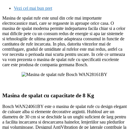
Vezi cel mai bun pret
Masina de spalat rufe este unul din cele mai importante
electrocasnice mari, care se regaseste in aproape orice casa. O
masina de spalat moderna permite indepartarea facila chiar si a celor
mai dificile pete cu un consum redus de energie si apa iar sistemele
si tehnologiile de ultima generatie adapteaza consumul in functie de
cantitatea de rufe incarcata. In plus, datorita vitezelor mai de
centrifugare, gradul de umiditate al rufelor este mai redus, astfel ca
vor necesita o perioada mai scurta pentru uscare. In cele ce urmeaza
va vom prezenta o masina de spalat rufe cu specificatii excelente
care este produsa de compania germana Bosch.
Masina de spalat cu capacitate de 8 Kg
Bosch WAN24061BY este o masina de spalat rufe cu design elegant
de culoare alba si elemente decorative argintii. Hubloul are un
diametru de 30 cm si se deschide la un unghi suficient de larg pentru
a facilita incarcarea si descarcarea hainelor, lenjeriilor sau pledurilor
mai voluminoase. Designul AntiVibration de pe laterale contribuie la