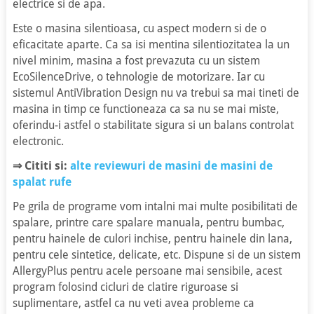
electrice si de apa.
Este o masina silentioasa, cu aspect modern si de o
eficacitate aparte. Ca sa isi mentina silentiozitatea la un
nivel minim, masina a fost prevazuta cu un sistem
EcoSilenceDrive, o tehnologie de motorizare. Iar cu
sistemul AntiVibration Design nu va trebui sa mai tineti de
masina in timp ce functioneaza ca sa nu se mai miste,
oferindu-i astfel o stabilitate sigura si un balans controlat
electronic.
⇒
Cititi si:
alte reviewuri de masini de masini de
spalat rufe
Pe grila de programe vom intalni mai multe posibilitati de
spalare, printre care spalare manuala, pentru bumbac,
pentru hainele de culori inchise, pentru hainele din lana,
pentru cele sintetice, delicate, etc. Dispune si de un sistem
AllergyPlus pentru acele persoane mai sensibile, acest
program folosind cicluri de clatire riguroase si
suplimentare, astfel ca nu veti avea probleme ca