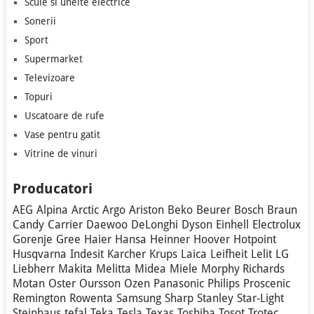
Scule si unelte electrice
Sonerii
Sport
Supermarket
Televizoare
Topuri
Uscatoare de rufe
Vase pentru gatit
Vitrine de vinuri
Producatori
AEG
Alpina
Arctic
Argo
Ariston
Beko
Beurer
Bosch
Braun
Candy
Carrier
Daewoo
DeLonghi
Dyson
Einhell
Electrolux
Gorenje
Gree
Haier
Hansa
Heinner
Hoover
Hotpoint
Husqvarna
Indesit
Karcher
Krups
Laica
Leifheit
Lelit
LG
Liebherr
Makita
Melitta
Midea
Miele
Morphy Richards
Motan
Oster
Oursson
Ozen
Panasonic
Philips
Proscenic
Remington
Rowenta
Samsung
Sharp
Stanley
Star-Light
Steinhaus
tefal
Teka
Tesla
Texas
Toshiba
Tosot
Trotec