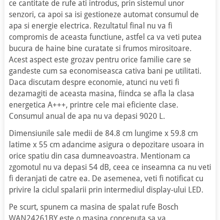
ce cantitate de rufe ati introdus, prin sistemul unor
senzori, ca apoi sa isi gestioneze automat consumul de
apa si energie electrica. Rezultatul final nu va fi
compromis de aceasta functiune, astfel ca va veti putea
bucura de haine bine curatate si frumos mirositoare.
Acest aspect este grozav pentru orice familie care se
gandeste cum sa economiseasca cativa bani pe utilitati.
Daca discutam despre economie, atunci nu veti fi
dezamagiti de aceasta masina, fiindca se afla la clasa
energetica A+++, printre cele mai eficiente clase.
Consumul anual de apa nu va depasi 9020 L.
Dimensiunile sale medii de 84.8 cm lungime x 59.8 cm
latime x 55 cm adancime asigura o depozitare usoara in
orice spatiu din casa dumneavoastra. Mentionam ca
zgomotul nu va depasi 54 dB, ceea ce inseamna ca nu veti
fi deranjati de catre ea. De asemenea, veti fi notificat cu
privire la ciclul spalarii prin intermediul display-ului LED.
Pe scurt, spunem ca masina de spalat rufe Bosch
WAN24261BY este o masina conceputa sa va