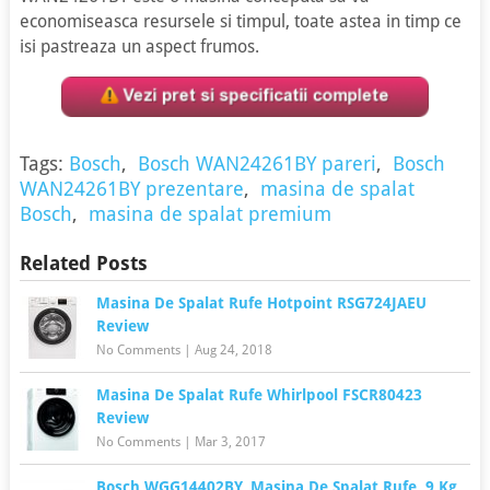
economiseasca resursele si timpul, toate astea in timp ce
isi pastreaza un aspect frumos.
Tags:
Bosch
,
Bosch WAN24261BY pareri
,
Bosch
WAN24261BY prezentare
,
masina de spalat
Bosch
,
masina de spalat premium
Related Posts
Masina De Spalat Rufe Hotpoint RSG724JAEU
Review
No Comments
|
Aug 24, 2018
Masina De Spalat Rufe Whirlpool FSCR80423
Review
No Comments
|
Mar 3, 2017
Bosch WGG14402BY, Masina De Spalat Rufe, 9 Kg,