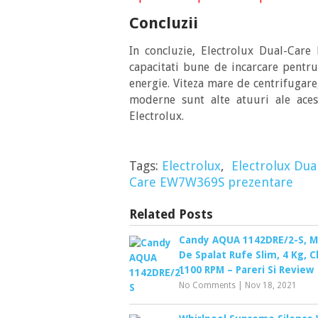
Concluzii
In concluzie, Electrolux Dual-Car
capacitati bune de incarcare pentr
energie. Viteza mare de centrifugare,
moderne sunt alte atuuri ale ace
Electrolux.
Tags:
Electrolux
,
Electrolux Du
Care EW7W369S prezentare
Related Posts
Candy AQUA 1142DRE/2-S, M
De Spalat Rufe Slim, 4 Kg, Cl
1100 RPM – Pareri Si Review
No Comments
|
Nov 18, 2021