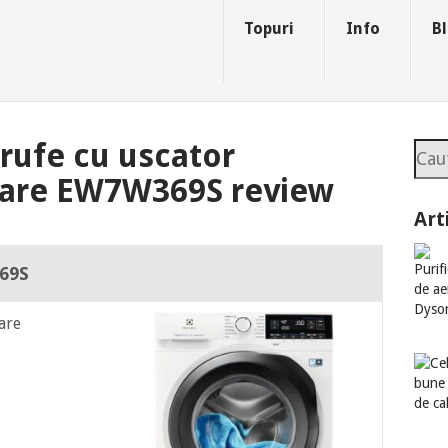
Topuri
Info
Bl
 rufe cu uscator
Sea
-Care EW7W369S review
Art
369S
are