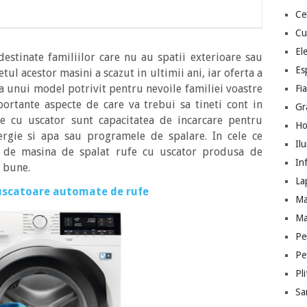
Ce
Cu
El
estinate familiilor care nu au spatii exterioare sau
Es
tul acestor masini a scazut in ultimii ani, iar oferta a
ea unui model potrivit pentru nevoile familiei voastre
Fia
ortante aspecte de care va trebui sa tineti cont in
Gr
e cu uscator sunt capacitatea de incarcare pentru
Ho
rgie si apa sau programele de spalare. In cele ce
Il
 de masina de spalat rufe cu uscator produsa de
In
e bune.
La
 uscatoare automate de rufe
Ma
Ma
Pe
Pe
Pl
San