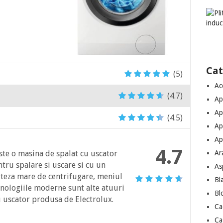
Cat
(5)
Ac
(4.7)
Ap
Ap
(4.5)
Ap
Ap
4.7
Ar
te o masina de spalat cu uscator
tru spalare si uscare si cu un
As
iteza mare de centrifugare, meniul
Bl
ehnologiile moderne sunt alte atuuri
Bl
u uscator produsa de Electrolux.
Ca
Ca