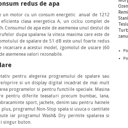
Morp
consum redus de apa
Oze
Rem
e un motor cu un consum energetic anual de 1212
Stan
eficienta clasa energetica A, un ciclcu complet de
Tesl
Wh. Consumul de apa este de asemenea unul destul de
Turb
 rufelor dupa spalarea la viteza maxima care este de
zanu
gomotului de spalare de 51 dB este unul foarte redus
e incarcare a acestui model, zgomotul de uscare (60
Po
 de asemenea valori rezonabile.
Pol
lare
tativ pentru alegerea programului de spalare sau
e/oprire si un display digital incadrat de mai mult
rea programelor si pentru functiile speciale. Masina
e pentru diferite teasaturi precum bumbac, lana,
mbracaminte sport, jachete, denim sau pentru hainele
In plus, programul Non-Stop spala si usuca o cantitate
nute iar programul Wash& Dry permite spalarea si
i singur buton.