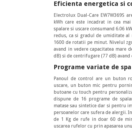
Eficienta energetica si 
Electrolux Dual-Care EW7W369S ar
kWh care este incadrat in cea mai 
spalare si uscare consumand 6.06 k
redus, ca si gradul de umiditate al
1600 de rotatii pe minut. Nivelul z
avand in vedere capacitatea mare d
dB) si de centrifugare (77 dB) avand
Programe variate de spa
Panoul de control are un buton ro
uscare, un buton mic pentru pornir
butoane cu touch pentru personaliza
dispune de 16 programe de spalar
matase sau sintetice dar si pentru i
persoanelor care sufera de alergii. 
de 1 Kg de rufe in doar 60 de mi
uscarea rufelor cu prin apasarea unu