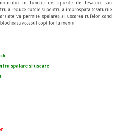
mburului in functie de tipurile de tesaturi sau
ru a reduce cutele si pentru a improspata tesaturile
tarziate va permite spalarea si uscarea rufelor cand
 blocheaza accesul copiilor la meniu.
uch
ntru spalare si uscare
a
or