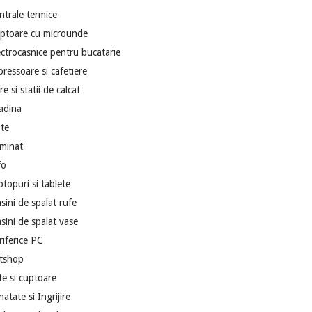
ntrale termice
ptoare cu microunde
ectrocasnice pentru bucatarie
pressoare si cafetiere
re si statii de calcat
adina
te
uminat
fo
ptopuri si tablete
sini de spalat rufe
sini de spalat vase
riferice PC
tshop
ite si cuptoare
atate si Ingrijire