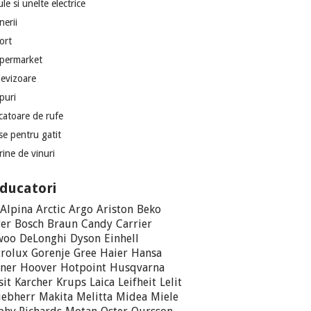
le si unelte electrice
nerii
ort
permarket
levizoare
puri
catoare de rufe
se pentru gatit
rine de vinuri
ducatori
Alpina
Arctic
Argo
Ariston
Beko
er
Bosch
Braun
Candy
Carrier
woo
DeLonghi
Dyson
Einhell
trolux
Gorenje
Gree
Haier
Hansa
ner
Hoover
Hotpoint
Husqvarna
sit
Karcher
Krups
Laica
Leifheit
Lelit
iebherr
Makita
Melitta
Midea
Miele