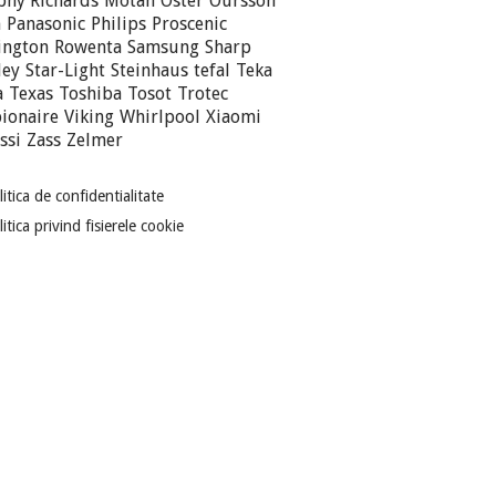
hy Richards
Motan
Oster
Oursson
n
Panasonic
Philips
Proscenic
ington
Rowenta
Samsung
Sharp
ley
Star-Light
Steinhaus
tefal
Teka
a
Texas
Toshiba
Tosot
Trotec
ionaire
Viking
Whirlpool
Xiaomi
ssi
Zass
Zelmer
litica de confidentialitate
itica privind fisierele cookie