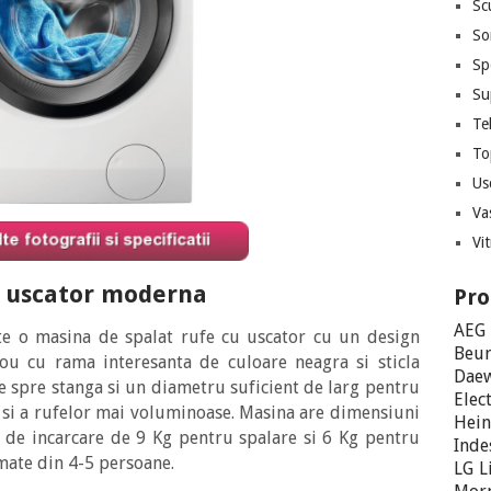
Scu
So
Sp
Su
Te
To
Us
Va
Vit
u uscator moderna
Pro
AEG
e o masina de spalat rufe cu uscator cu un design
Beur
ou cu rama interesanta de culoare neagra si sticla
Dae
 spre stanga si un diametru suficient de larg pentru
Elec
ar si a rufelor mai voluminoase. Masina are dimensiuni
Hein
e de incarcare de 9 Kg pentru spalare si 6 Kg pentru
Inde
rmate din 4-5 persoane.
LG
L