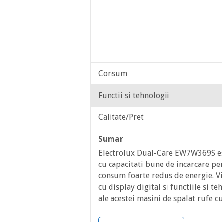
Consum
Functii si tehnologii
Calitate/Pret
Sumar
Electrolux Dual-Care EW7W369S es
cu capacitati bune de incarcare pen
consum foarte redus de energie. V
cu display digital si functiile si t
ale acestei masini de spalat rufe c