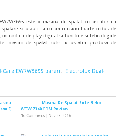
e EW7W369S este o masina de spalat cu uscator cu
u spalare si uscare si cu un consum foarte redus de
 meniul cu display digital si functiile si tehnologiile
stei masini de spalat rufe cu uscator produsa de
al-Care EW7W369S pareri
,
Electrolux Dual-
asina
Masina De Spalat Rufe Beko
asa F,
WTV8734XCOM Review
No Comments
|
Nov 23, 2016