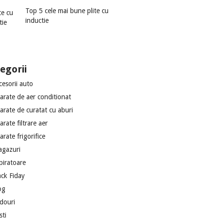
Top 5 cele mai bune plite cu
inductie
egorii
cesorii auto
arate de aer conditionat
arate de curatat cu aburi
arate filtrare aer
arate frigorifice
agazuri
piratoare
ack Fiday
og
douri
sti