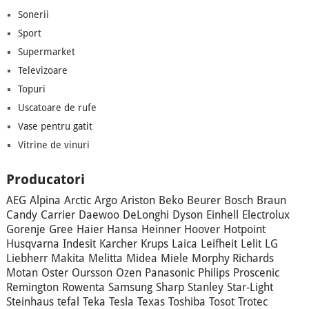
Sonerii
Sport
Supermarket
Televizoare
Topuri
Uscatoare de rufe
Vase pentru gatit
Vitrine de vinuri
Producatori
AEG
Alpina
Arctic
Argo
Ariston
Beko
Beurer
Bosch
Braun
Candy
Carrier
Daewoo
DeLonghi
Dyson
Einhell
Electrolux
Gorenje
Gree
Haier
Hansa
Heinner
Hoover
Hotpoint
Husqvarna
Indesit
Karcher
Krups
Laica
Leifheit
Lelit
LG
Liebherr
Makita
Melitta
Midea
Miele
Morphy Richards
Motan
Oster
Oursson
Ozen
Panasonic
Philips
Proscenic
Remington
Rowenta
Samsung
Sharp
Stanley
Star-Light
Steinhaus
tefal
Teka
Tesla
Texas
Toshiba
Tosot
Trotec