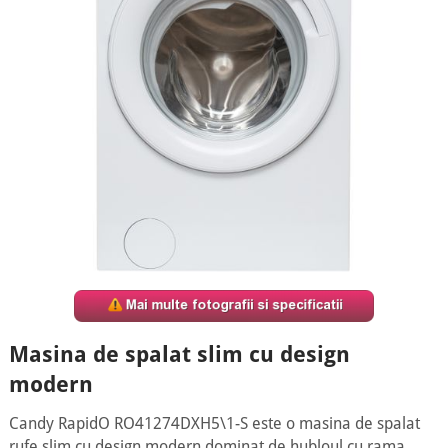
Masina de spalat slim cu design
modern
Candy RapidO RO41274DXH5\1-S este o masina de spalat
rufe slim cu design modern dominat de hubloul cu rama