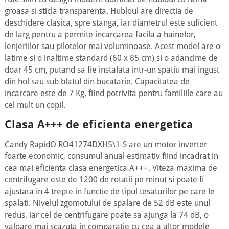
groasa si sticla transparenta. Hubloul are directia de
deschidere clasica, spre stanga, iar diametrul este suficient
de larg pentru a permite incarcarea facila a hainelor,
lenjeriilor sau pilotelor mai voluminoase. Acest model are o
latime si o inaltime standard (60 x 85 cm) si o adancime de
doar 45 cm, putand sa fie instalata intr-un spatiu mai ingust
din hol sau sub blatul din bucatarie. Capacitatea de
incarcare este de 7 Kg, fiind potrivita pentru familiile care au
cel mult un copil.
Clasa A+++ de eficienta energetica
Candy RapidO RO41274DXH5\1-S are un motor inverter
foarte economic, consumul anual estimativ fiind incadrat in
cea mai eficienta clasa energetica A+++. Viteza maxima de
centrifugare este de 1200 de rotatii pe minut si poate fi
ajustata in 4 trepte in functie de tipul tesaturilor pe care le
spalati. Nivelul zgomotului de spalare de 52 dB este unul
redus, iar cel de centrifugare poate sa ajunga la 74 dB, o
valoare mai scazuta in comparatie cu cea a altor modele