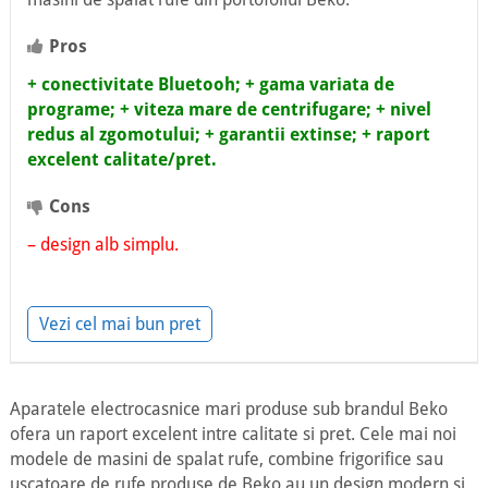
Pros
+ conectivitate Bluetooh;
+ gama variata de
programe;
+ viteza mare de centrifugare;
+ nivel
redus al zgomotului;
+ garantii extinse;
+ raport
excelent calitate/pret.
Cons
– design alb simplu.
Vezi cel mai bun pret
Aparatele electrocasnice mari produse sub brandul Beko
ofera un raport excelent intre calitate si pret. Cele mai noi
modele de masini de spalat rufe, combine frigorifice sau
uscatoare de rufe produse de Beko au un design modern si