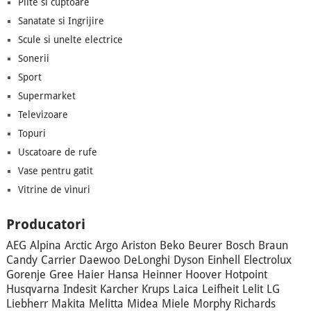
Plite si cuptoare
Sanatate si Ingrijire
Scule si unelte electrice
Sonerii
Sport
Supermarket
Televizoare
Topuri
Uscatoare de rufe
Vase pentru gatit
Vitrine de vinuri
Producatori
AEG
Alpina
Arctic
Argo
Ariston
Beko
Beurer
Bosch
Braun
Candy
Carrier
Daewoo
DeLonghi
Dyson
Einhell
Electrolux
Gorenje
Gree
Haier
Hansa
Heinner
Hoover
Hotpoint
Husqvarna
Indesit
Karcher
Krups
Laica
Leifheit
Lelit
LG
Liebherr
Makita
Melitta
Midea
Miele
Morphy Richards