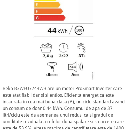
Beko B3WFU7744WB are un motor ProSmart Inverter care
este atat fiabil dar si silentios. Eficienta energetica este
incadrata in cea mai buna clasa (A), un ciclu standard avand
un consum de doar 0.44 kWh. Consumul de apa de 37
litri/ciclu este de asemenea unul redus, ca si gradul de
umiditate reziduala a rufelor dupa spalare si stoarcere care
este de 53.9%. Viteza maxima de centrifugare este de 1400