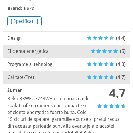
Brand:
Beko
[ Specificatii ]
Design
(4.4)
Eficienta energetica
(5)
Programe si tehnologii
(4.8)
Calitate/Pret
(4.7)
4.7
Sumar
Beko B3WFU7744WB este o masina de
spalat rufe cu dimensiuni compacte si
eficienta energetica foarte buna. Cele
15 cicluri de spalare, garantiile extinse si pretul redus
din aceasta perioada sunt alte avantaje ale acestei
masini de spalat rufe din portofoliul Beko.