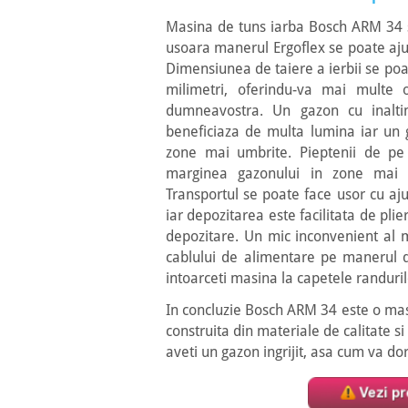
Masina de tuns iarba Bosch ARM 34 s
usoara manerul Ergoflex se poate ajus
Dimensiunea de taiere a ierbii se poat
milimetri, oferindu-va mai multe 
dumneavostra. Un gazon cu inalt
beneficiaza de multa lumina iar un
zone mai umbrite. Pieptenii de pe 
marginea gazonului in zone mai g
Transportul se poate face usor cu aj
iar depozitarea este facilitata de pli
depozitare. Un mic inconvenient al
cablului de alimentare pe manerul d
intoarceti masina la capetele randuril
In concluzie Bosch ARM 34 este o masin
construita din materiale de calitate s
aveti un gazon ingrijit, asa cum va dori