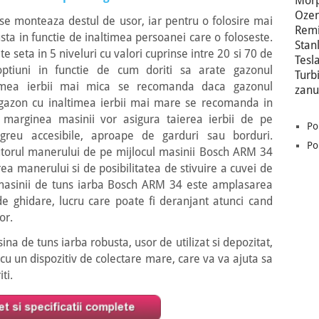
Morp
Oze
e monteaza destul de usor, iar pentru o folosire mai
Remi
ta in functie de inaltimea persoanei care o foloseste.
Stan
e seta in 5 niveluri cu valori cuprinse intre 20 si 70 de
Tesl
optiuni in functie de cum doriti sa arate gazonul
Turb
imea ierbii mai mica se recomanda daca gazonul
zanu
 gazon cu inaltimea ierbii mai mare se recomanda in
marginea masinii vor asigura taierea ierbii de pe
Po
reu accesibile, aproape de garduri sau borduri.
Po
utorul manerului de pe mijlocul masinii Bosch ARM 34
erea manerului si de posibilitatea de stivuire a cuvei de
 masinii de tuns iarba Bosch ARM 34 este amplasarea
e ghidare, lucru care poate fi deranjant atunci cand
or.
a de tuns iarba robusta, usor de utilizat si depozitat,
i cu un dispozitiv de colectare mare, care va va ajuta sa
ti.