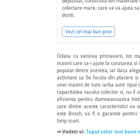
depozitat, construita din materiale d
colectare mare, care va va ajuta sa 
doriti.
Vezi cel mai bun pret
Odata cu venirea primaverii, tot m
masini care sa-i ajute la curatarea si
popular dintre acestea, iar daca alege
activitate sa fie facuta din placere s
unei masini de tuns iarba sunt: tipul 
capacitatea sacului colector si, nu il
eficienta pentru dumneavoastra treb
care dintre aceste caracteristici va
este Bosch, va fi o garantie pentru
timp scurt.
⇒ Vedeti si:
Topul celor mai bune m