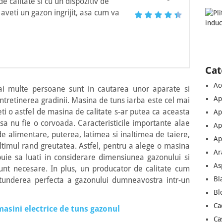
e calitate si cu un dispozitiv de
aveti un gazon ingrijit, asa cum va
Cat
Ac
ai multe persoane sunt in cautarea unor aparate si
Ap
 intretinerea gradinii. Masina de tuns iarba este cel mai
ti o astfel de masina de calitate s-ar putea ca aceasta
Ap
i sa nu fie o corvoada. Caracteristicile importante alae
Ap
de alimentare, puterea, latimea si inaltimea de taiere,
Ap
 ultimul rand greutatea. Astfel, pentru a alege o masina
Ar
uie sa luati in considerare dimensiunea gazonului si
As
 sunt necesare. In plus, un producator de calitate cum
Bl
 tunderea perfecta a gazonului dumneavostra intr-un
Bl
Ca
asini electrice de tuns gazonul
Ca