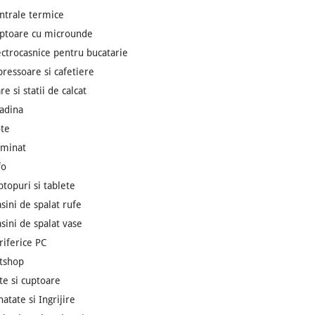
ntrale termice
ptoare cu microunde
ectrocasnice pentru bucatarie
pressoare si cafetiere
re si statii de calcat
adina
te
uminat
fo
ptopuri si tablete
sini de spalat rufe
sini de spalat vase
riferice PC
tshop
ite si cuptoare
natate si Ingrijire