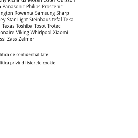
hy Richards
Motan
Oster
Oursson
n
Panasonic
Philips
Proscenic
ngton
Rowenta
Samsung
Sharp
ley
Star-Light
Steinhaus
tefal
Teka
a
Texas
Toshiba
Tosot
Trotec
ionaire
Viking
Whirlpool
Xiaomi
ssi
Zass
Zelmer
litica de confidentialitate
litica privind fisierele cookie