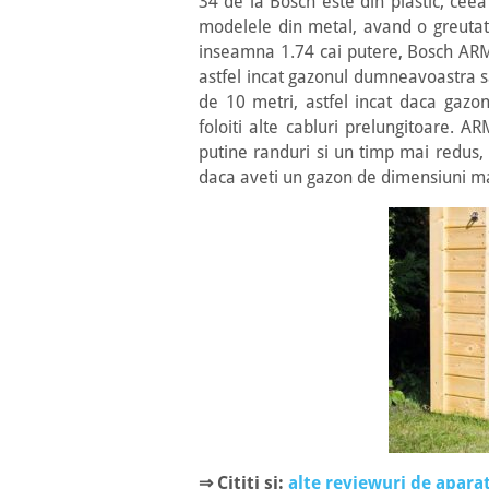
34 de la Bosch este din plastic, ce
modelele din metal, avand o greuta
inseamna 1.74 cai putere, Bosch ARM 
astfel incat gazonul dumneavoastra s
de 10 metri, astfel incat daca gazo
foloiti alte cabluri prelungitoare. 
putine randuri si un timp mai redus, 
daca aveti un gazon de dimensiuni ma
⇒
Cititi si:
alte reviewuri de apara