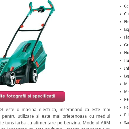
Ce
Cu
El
Es
Fia
Gr
Ho
Il
In
La
Ma
Ma
Pe
Pe
4 este o masina electrica, insemnand ca este mai
Pl
p pentru utilizare si este mai prietenoasa cu mediul
 de tuns iarba cu alimentare pe benzina. Modelul ARM
Sa