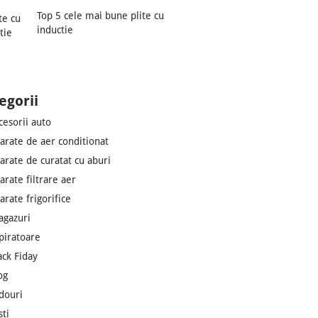
Top 5 cele mai bune plite cu
inductie
egorii
cesorii auto
arate de aer conditionat
arate de curatat cu aburi
arate filtrare aer
arate frigorifice
agazuri
piratoare
ack Fiday
og
douri
sti