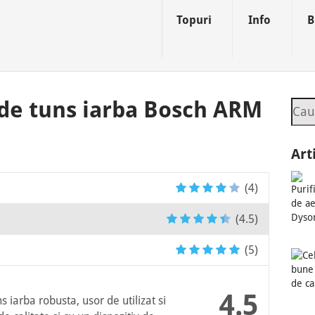
Topuri
Info
B
 de tuns iarba Bosch ARM
Sea
Art
(4)
(4.5)
(5)
4.5
iarba robusta, usor de utilizat si