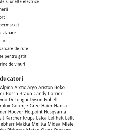
ule si unelte electrice
nerii
ort
permarket
levizoare
puri
catoare de rufe
se pentru gatit
trine de vinuri
ducatori
Alpina
Arctic
Argo
Ariston
Beko
er
Bosch
Braun
Candy
Carrier
woo
DeLonghi
Dyson
Einhell
trolux
Gorenje
Gree
Haier
Hansa
ner
Hoover
Hotpoint
Husqvarna
sit
Karcher
Krups
Laica
Leifheit
Lelit
iebherr
Makita
Melitta
Midea
Miele