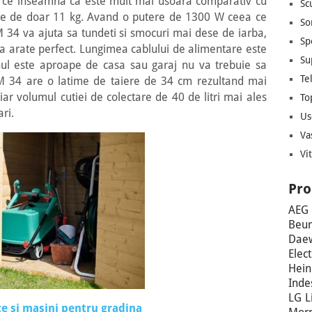
ea ce inseamna ca este mult mai usoara comparativ cu
Sc
te de doar 11 kg. Avand o putere de 1300 W ceea ce
So
34 va ajuta sa tundeti si smocuri mai dese de iarba,
Sp
a arate perfect. Lungimea cablului de alimentare este
Su
nul este aproape de casa sau garaj nu va trebuie sa
Te
ARM 34 are o latime de taiere de 34 cm rezultand mai
iar volumul cutiei de colectare de 40 de litri mai ales
To
ri.
Us
Va
Vi
Pro
AEG
Beur
Dae
Elec
Hein
Inde
LG
L
te si masini pentru gradina