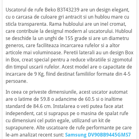
Uscatorul de rufe Beko B3T43239 are un design elegant,
cu o carcasa de culoare gri antracit si un hublou mare cu
sticla transparenta. Rama hubloului are un inel cromat,
care contribuie la designul modern al uscatorului. Hubloul
se deschide la un unghi de 155 grade si are un diametru
generos, care faciliteaza incarcarea rufelor si a altor
articole mai voluminoase. Peretii laterali au un design Box
in Box, creat special pentru a reduce vibratiile si zgomotul
din timpul uscarii rufelor. Acest model are o capacitate de
incarcare de 9 Kg, fiind destinat familiilor formate din 4-5
persoane.
In ceea ce priveste dimensiunile, acest uscator automat
are o latime de 59.8 o adancime de 60.5 si o inaltime
standard de 84.6 cm. Instalarea o veti putea face atat
independent, cat si suprapus pe o masina de spalat rufe
cu dimensiuni cel putin egale, utilizand un kit de
suprapunere. Alte uscatoare de rufe performante pe care
le-am analizat recent sunt:
Samsung DV90BB9445GMS7