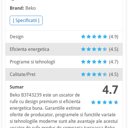
Brand:
Beko
[ Specificatii ]
Design
(4.9)
Eficienta energetica
(4.5)
Programe si tehnologii
(4.7)
Calitate/Pret
(4.5)
4.7
Sumar
Beko B3T43239 este un uscator de
rufe cu design premium si eficienta
energetica buna. Garantiile extinse
oferite de producator, programele si functiile variate
si tehnologiile moderne sunt alte avantaje ale acestui
uscator de rufe produs de compania turceasca Beko.