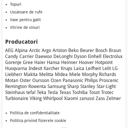
Topuri
Uscatoare de rufe
Vase pentru gatit
Vitrine de vinuri
Producatori
AEG
Alpina
Arctic
Argo
Ariston
Beko
Beurer
Bosch
Braun
Candy
Carrier
Daewoo
DeLonghi
Dyson
Einhell
Electrolux
Gorenje
Gree
Haier
Hansa
Heinner
Hoover
Hotpoint
Husqvarna
Indesit
Karcher
Krups
Laica
Leifheit
Lelit
LG
Liebherr
Makita
Melitta
Midea
Miele
Morphy Richards
Motan
Oster
Oursson
Ozen
Panasonic
Philips
Proscenic
Remington
Rowenta
Samsung
Sharp
Stanley
Star-Light
Steinhaus
tefal
Teka
Tesla
Texas
Toshiba
Tosot
Trotec
Turbionaire
Viking
Whirlpool
Xiaomi
zanussi
Zass
Zelmer
Politica de confidentialitate
Politica privind fisierele cookie