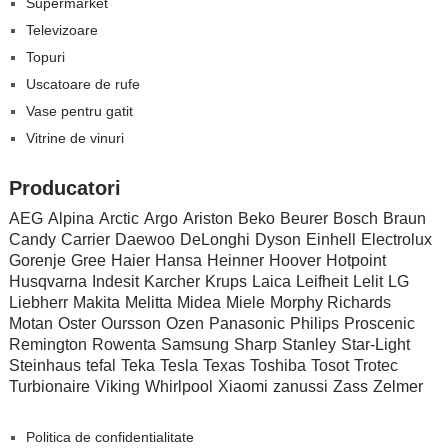
Supermarket
Televizoare
Topuri
Uscatoare de rufe
Vase pentru gatit
Vitrine de vinuri
Producatori
AEG
Alpina
Arctic
Argo
Ariston
Beko
Beurer
Bosch
Braun
Candy
Carrier
Daewoo
DeLonghi
Dyson
Einhell
Electrolux
Gorenje
Gree
Haier
Hansa
Heinner
Hoover
Hotpoint
Husqvarna
Indesit
Karcher
Krups
Laica
Leifheit
Lelit
LG
Liebherr
Makita
Melitta
Midea
Miele
Morphy Richards
Motan
Oster
Oursson
Ozen
Panasonic
Philips
Proscenic
Remington
Rowenta
Samsung
Sharp
Stanley
Star-Light
Steinhaus
tefal
Teka
Tesla
Texas
Toshiba
Tosot
Trotec
Turbionaire
Viking
Whirlpool
Xiaomi
zanussi
Zass
Zelmer
Politica de confidentialitate