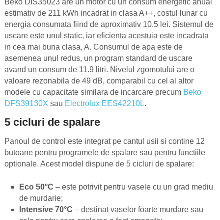
Beko DIS35023 are un motor cu un consum energetic anual
estimativ de 211 kWh incadrat in clasa A++, costul lunar cu
energia consumata fiind de aproximativ 10.5 lei. Sistemul de
uscare este unul static, iar eficienta acestuia este incadrata
in cea mai buna clasa, A. Consumul de apa este de
asemenea unul redus, un program standard de uscare
avand un consum de 11.9 litri. Nivelul zgomotului are o
valoare rezonabila de 49 dB, comparabil cu cel al altor
modele cu capacitate similara de incarcare precum
Beko
DFS39130X
sau
Electrolux EES42210L
.
5 cicluri de spalare
Panoul de control este integrat pe cantul usii si contine 12
butoane pentru programele de spalare sau pentru functiile
optionale. Acest model dispune de 5 cicluri de spalare:
Eco 50°C
– este potrivit pentru vasele cu un grad mediu
de murdarie;
Intensive 70°C
– destinat vaselor foarte murdare sau