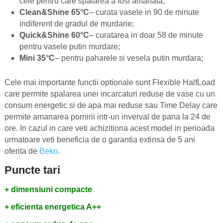
cele pentru care spalarea a fost amanata;
Clean&Shine 65°C
– curata vasele in 90 de minute
indiferent de gradul de murdarie;
Quick&Shine 60°C
– curatarea in doar 58 de minute
pentru vasele putin murdare;
Mini 35°C
– pentru paharele si vesela putin murdara;
Cele mai importante functii optionale sunt Flexible HalfLoad
care permite spalarea unei incarcaturi reduse de vase cu un
consum energetic si de apa mai reduse sau Time Delay care
permite amanarea pornirii intr-un inverval de pana la 24 de
ore. In cazul in care veti achizitiona acest model in perioada
urmatoare veti beneficia de o garantia extinsa de 5 ani
oferita de
Beko
.
Puncte tari
+ dimensiuni compacte
+ eficienta energetica A++